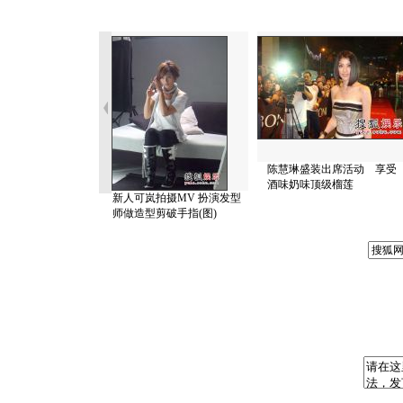
陈慧琳盛装出席活动 享受
酒味奶味顶级榴莲
新人可岚拍摄MV 扮演发型
师做造型剪破手指(图)