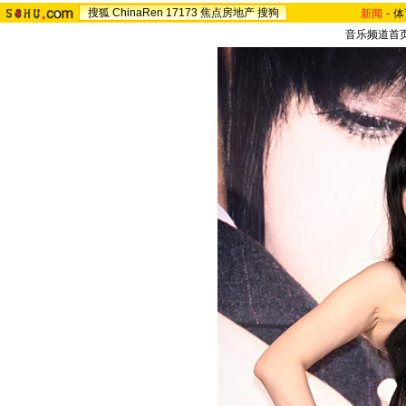
搜狐
ChinaRen
17173
焦点房地产
搜狗
新闻
-
体
音乐频道首