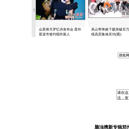
众星捧月罗忆诗发布会 星外
风云帮单曲下载突破百万
星逆市签约唱作新人
线高层集体庆功(图)
脑浊携新专辑郑州