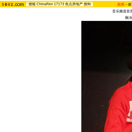
搜狐
ChinaRen
17173
焦点房地产
搜狗
新闻
-
体
音乐频道首
脑浊