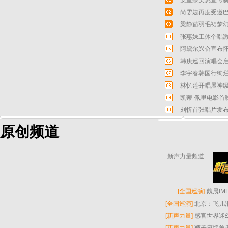
安室奈美惠宣传新
尚雯婕再度受邀巴
梁静茹羽毛裙梦幻
张惠妹工体个唱激
阿黛尔兴奋宣布怀
韩庚巡回演唱会启
李宇春韩国行绚烂
林忆莲开唱展神级
凯蒂-佩里电影首
刘忻首张唱片发布
原创频道
新声力量频道
[
全国巡演
]
魏晨I
[
全国巡演
]
北京：飞儿
[
新声力量
]
感官世界迷