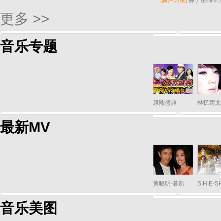
[
新声力量
]
狮子座绵羊
更多 >>
音乐专题
康熙盛典
林忆莲北
最新MV
黄晓明-暮趴
S.H.E-
音乐美图