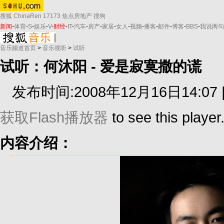
搜狐
ChinaRen
17173
焦点房地产
搜狗
新闻
-
体育
-
S
-
娱乐
-
V
-
财经
-
IT
-
汽车
-
房产
-
家居
-
女人
-
视频
-
播客
-
邮件
-
博客
-
BBS
-
我说两句
音乐频道首页
>
音乐视听
>
试听
试听：何沐阳 - 爱是寂寞撒的谎
发布时间:2008年12月16日14:07 
获取Flash播放器
to see this player
内容介绍：