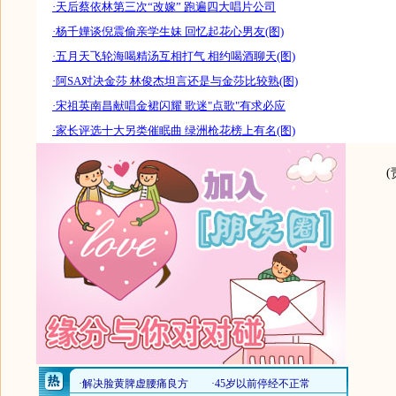
·天后蔡依林第三次“改嫁” 跑遍四大唱片公司
·杨千嬅谈倪震偷亲学生妹 回忆起花心男友(图)
·五月天飞轮海喝精汤互相打气 相约喝酒聊天(图)
·阿SA对决金莎 林俊杰坦言还是与金莎比较熟(图)
·宋祖英南昌献唱金裙闪耀 歌迷"点歌"有求必应
·家长评选十大另类催眠曲 绿洲枪花榜上有名(图)