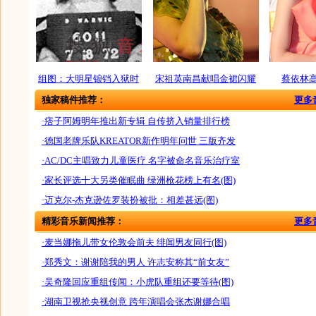
组图：大明星锒铛入狱时
宋祖英南昌献唱金裙闪耀
蔡依林
独家稿件推荐：
更多
·痞子阿姆明年推出新专辑 自传挤入销量排行榜
·德国老牌乐队KREATOR新作明年问世 三版齐发
·AC/DC主唱致力儿童医疗 名字被命名音乐治疗室
·家长评选十大另类催眠曲 绿洲枪花榜上有名(图)
·迈克尔-杰克逊佐罗装扮被批：相差甚远(图)
精彩音乐新闻推荐：
更多
·麦当娜拖儿带女伦敦会前夫 绯闻男友同行(图)
·郑秀文：谢谢陪我的男人 许志安称其“前女友”
·吴奇隆回应重组传闻：小虎队重组还要等待(图)
·湖南卫视抢央视创意 跨年演唱会张杰谢娜合唱