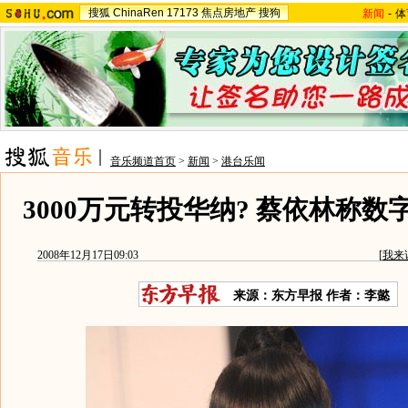
搜狐
ChinaRen
17173
焦点房地产
搜狗
新闻
-
体
音乐频道首页
>
新闻
>
港台乐闻
3000万元转投华纳? 蔡依林称数
2008年12月17日09:03
[
我来
来源：东方早报 作者：李懿