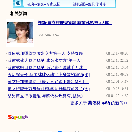
相关新闻
视频:黄立行表现宽容 蔡依林称赞大S模...
.....
08-07-04 00:47
·
蔡依林加盟华纳做水立方第一人 支持春晚...
08-12-17 08:26
·
蔡依林盛大签约华纳 成为水立方"第一人"
08-12-16 22:32
·
蔡依林明日签约华纳 为记者会试戴千万珠...
08-12-15 13:54
·
天后配天价 蔡依林破亿珠宝上身签约华纳(图)
08-12-15 09:08
·
黄立行加盟华纳 《最后只好躺下来》MV生...
08-12-01 14:17
·
黄立行降千万身价跳槽华纳 赶年底前发片(图)
08-10-23 10:31
·
型男黄立行很羞涩 与蔡依林热舞有几秒心...
08-04-25 14:35
更多关于
蔡依林 华纳
的新闻>>