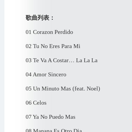
歌曲列表：
01 Corazon Perdido
02 Tu No Eres Para Mi
03 Te Va A Costar… La La La
04 Amor Sincero
05 Un Minuto Mas (feat. Noel)
06 Celos
07 Ya No Puedo Mas
08 Manana Es Otro Dia