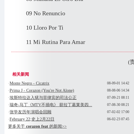
09 No Renuncio
10 Lloro Por Ti
11 Mi Rutina Para Amar
(
相关新闻
·
Monte Negro - Cicatrix
08-09-01 14:42
·
Prima J - Corazon (You're Not Alone)
08-08-06 14:34
·
埃斯特拉达入狱与菲律宾的司法公正
07-09-21 08:11
·
瑞奇-马丁《MTV不插电》 获拉丁葛莱美四...
07-08-30 08:21
·
张学友历年演唱会回顾
07-02-02 17:00
·
February 22;史上2月22日
06-02-23 07:45
更多关于
corazon feat
的新闻>>