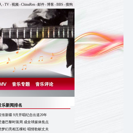
人
-
TV
-
视频
-
ChinaRen
-
邮件
-
博客
-
BBS
-
搜狗
音乐新闻排名
传新碟 9月开唱纪念出道20年
受邀巴黎时装周 成全球媒体焦点
裙梦幻亮相五棵松 唱情歌献丈夫