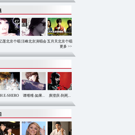
题
忆莲北京个唱
汪峰北京演唱会
五月天北京个唱
更多 >>
.H.E-SHERO
谭维维-如果...
庾澄庆-到死...
图