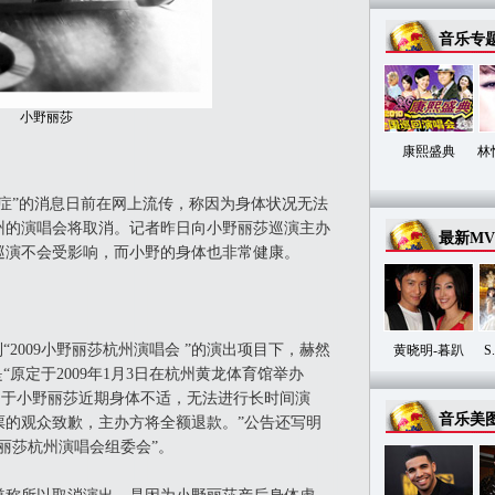
音乐专
小野丽莎
康熙盛典
林
”的消息日前在网上流传，称因为身体状况无法
州的演唱会将取消。记者昨日向小野丽莎巡演主办
最新MV
巡演不会受影响，而小野的身体也非常健康。
2009小野丽莎杭州演唱会 ”的演出项目下，赫然
黄晓明-暮趴
S
“原定于2009年1月3日在杭州黄龙体育馆举办
’由于小野丽莎近期身体不适，无法进行长时间演
音乐美
票的观众致歉，主办方将全额退款。”公告还写明
丽莎杭州演唱会组委会”。