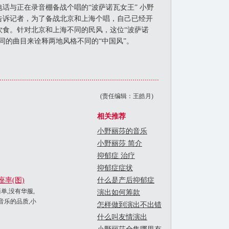
话与正在录音棚备战个唱的“波萨诺瓦女王” 小野
告诉记者，为了备战北京和上海个唱，自己已经开
饮食。针对北京和上海不同的民风，这位“波萨诺
同的曲目来诠释两地风格不同的“中国风”。
(责任编辑：王皓月)
相关推荐
小野丽莎的音乐
小野丽莎 简介
抑郁症 治疗
抑郁症症状
率(图)
什么是产后抑郁症
单,没有华服,
演出如何筹款
音乐的品质,小
怎样做到演出不出错
什么叫友情演出