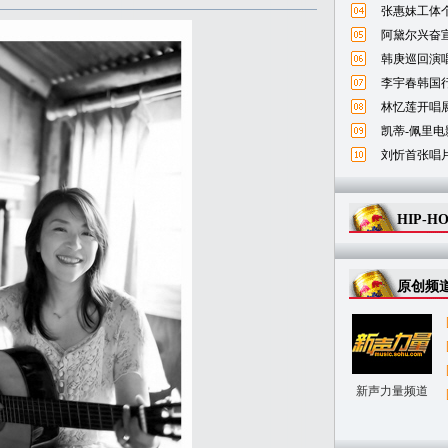
张惠妹工体
阿黛尔兴奋宣
韩庚巡回演唱
李宇春韩国
林忆莲开唱
凯蒂-佩里电
刘忻首张唱
HIP-H
原创频
新声力量频道