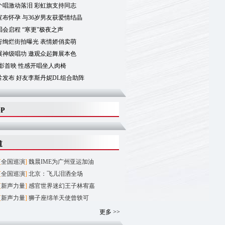
个唱激动落泪 彩虹旗支持同志
布怀孕 与36岁男友获爱情结晶
会启程 “寒更”极夜之声
行绚烂街拍曝光 表情娇俏卖萌
展神级唱功 邀观众起舞展本色
影首映 性感开唱坐人肉椅
片发布 好友李斯丹妮DL组合助阵
OP
道
[
全国巡演
]
魏晨IME为广州亚运加油
[
全国巡演
]
北京：飞儿泪洒全场
[
新声力量
]
感官世界迷幻王子林宥嘉
[
新声力量
]
狮子座绵羊天使曾轶可
更多 >>