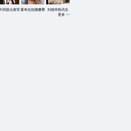
大同甜点谢罪
夏奇拉扭腰撅臀
刘德华扮武生
更多 >>