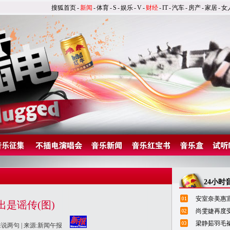
搜狐首页
-
新闻
-
体育
-
S
-
娱乐
-
V
-
财经
-
IT
-
汽车
-
房产
-
家居
-
女
24小时
安室奈美惠宣
是谣传(图)
尚雯婕再度
梁静茹羽毛
来说两句
| 来源:新闻午报