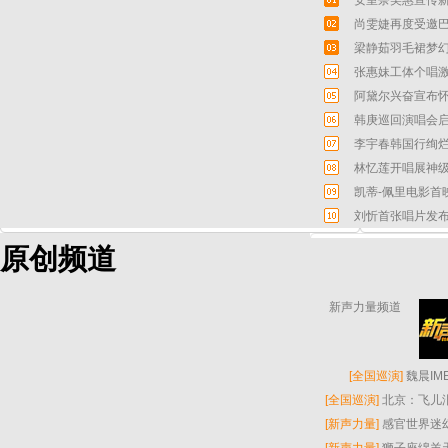
安室奈美惠宣传新
尚雯婕再度受邀巴
梁静茹羽毛裙梦幻
张惠妹工体个唱激
阿黛尔兴奋宣布怀
韩庚巡回演唱会启
李宇春韩国行绚烂
林忆莲开唱展神级
凯蒂-佩里电影首
刘忻首张唱片发布
原创频道
新声力量频道
[
全国巡演
]
魏晨I
[
全国巡演
]
北京：飞儿
[
新声力量
]
感官世界迷