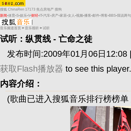
搜狐
ChinaRen
17173
焦点房地产
搜狗
新闻
-
体育
-
S
-
娱乐
-
V
-
财经
-
IT
-
汽车
-
房产
-
家居
-
女人
-
视频
-
播客
-
邮件
-
博客
-
BBS
-
我说两句
音乐频道首页
>
音乐视听
>
试听
试听：纵贯线 - 亡命之徒
发布时间:2009年01月06日12:08 
获取Flash播放器
to see this player
内容介绍：
(歌曲已进入搜狐音乐排行榜榜单