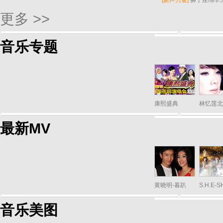
[
新声力量
]
狮子座绵羊
更多 >>
音乐专题
康熙盛典
林忆莲北
最新MV
黄晓明-暮趴
S.H.E-
音乐美图