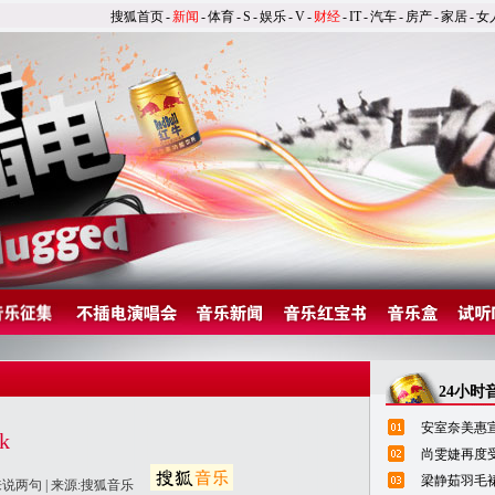
搜狐首页
-
新闻
-
体育
-
S
-
娱乐
-
V
-
财经
-
IT
-
汽车
-
房产
-
家居
-
女
24小时
安室奈美惠宣
k
尚雯婕再度
梁静茹羽毛
来说两句
| 来源:搜狐音乐