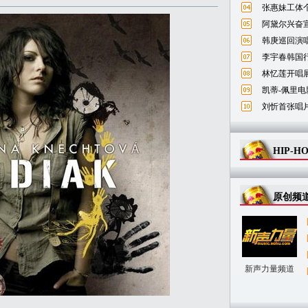
张惠妹工体
阿黛尔兴奋宣
韩庚巡回演唱
李宇春韩国
林忆莲开唱
凯蒂-佩里电
刘忻首张唱
HIP-H
原创频
新声力量频道