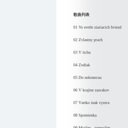
歌曲列表
01 Vo svetle ziariacich hviezd
02 Zvlastny prach
03 V tichu
04 Zodiak
05 Do nekonecna
06 V krajine zazrakov
07 Vsetko inak vyzera
08 Spomienka
09 Myslim - nemyslim