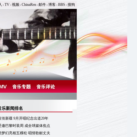
人
-
TV
-
视频
-
ChinaRen
-
邮件
-
博客
-
BBS
-
搜狗
音乐新闻排名
传新碟 9月开唱纪念出道20年
受邀巴黎时装周 成全球媒体焦点
裙梦幻亮相五棵松 唱情歌献丈夫