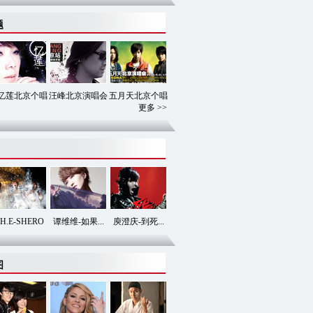
题
忆莲北京个唱
汪峰北京演唱会
五月天北京个唱
更多 >>
.H.E-SHERO
谭维维-如果...
庾澄庆-到死...
图