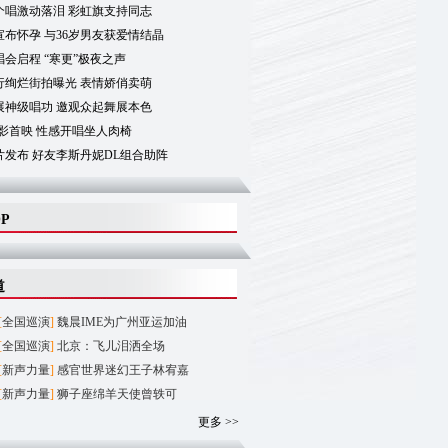
个唱激动落泪 彩虹旗支持同志
布怀孕 与36岁男友获爱情结晶
会启程 “寒更”极夜之声
行绚烂街拍曝光 表情娇俏卖萌
展神级唱功 邀观众起舞展本色
影首映 性感开唱坐人肉椅
片发布 好友李斯丹妮DL组合助阵
OP
道
[
全国巡演
]
魏晨IME为广州亚运加油
[
全国巡演
]
北京：飞儿泪洒全场
[
新声力量
]
感官世界迷幻王子林宥嘉
[
新声力量
]
狮子座绵羊天使曾轶可
更多 >>