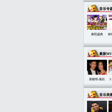
音乐专
康熙盛典
林
最新MV
黄晓明-暮趴
S
音乐美