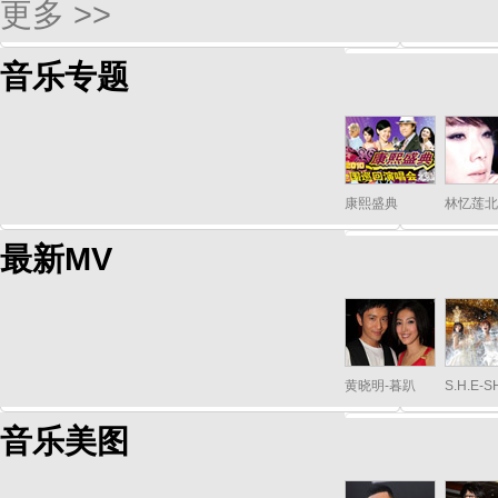
更多 >>
音乐专题
康熙盛典
林忆莲北
最新MV
黄晓明-暮趴
S.H.E-
音乐美图