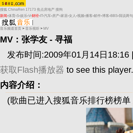
搜狐
ChinaRen
17173
焦点房地产
搜狗
新闻
-
体育
-
S
-
娱乐
-
V
-
财经
-
IT
-
汽车
-
房产
-
家居
-
女人
-
视频
-
播客
-
邮件
-
博客
-
BBS
-
我说两句
音乐频道首页
>
音乐视听
>
MV
MV：张学友 - 寻福
发布时间:2009年01月14日18:16 
获取Flash播放器
to see this player
内容介绍：
(歌曲已进入搜狐音乐排行榜榜单