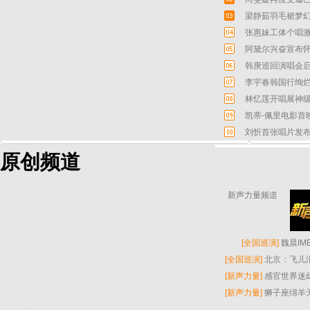
梁静茹羽毛裙梦幻
张惠妹工体个唱激
阿黛尔兴奋宣布怀
韩庚巡回演唱会启
李宇春韩国行绚烂
林忆莲开唱展神级
凯蒂-佩里电影首
刘忻首张唱片发布
原创频道
新声力量频道
[
全国巡演
]
魏晨I
[
全国巡演
]
北京：飞儿
[
新声力量
]
感官世界迷
[
新声力量
]
狮子座绵羊