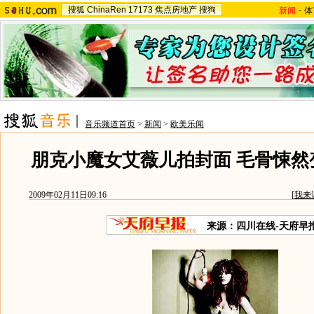
搜狐
ChinaRen
17173
焦点房地产
搜狗
新闻
-
体
音乐频道首页
>
新闻
>
欧美乐闻
朋克小魔女艾薇儿拍封面 毛骨悚然
2009年02月11日09:16
[
我来
来源：四川在线-天府早