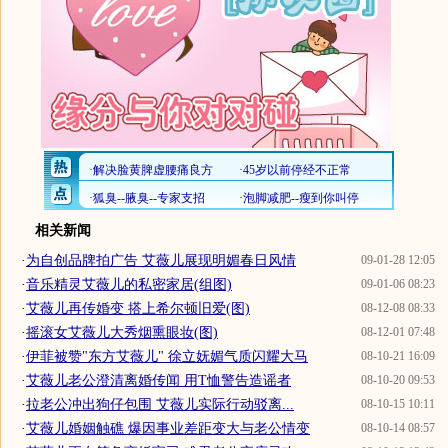
相关新闻
·
为自创品牌拍广告 艾薇儿展现明媚春日风情
09-01-28 12:05
·
音乐精灵艾薇儿的私密家居(组图)
09-01-06 08:23
·
艾薇儿再传婚变 搭上希尔顿旧爱(图)
08-12-08 08:33
·
摇滚女艾薇儿大秀烟熏眼妆(图)
08-12-01 07:48
·
伊菲被赞"东方艾薇儿" 徐立妩媚气质闪耀大马
08-10-21 16:09
·
艾薇儿老公澄清离婚传闻 用T恤警告造谣者
08-10-20 09:53
·
拉老公冲出狗仔包围 艾薇儿实际行动驳离...
08-10-15 10:11
·
艾薇儿婚姻触礁 爆因事业差距变大与老公情变
08-10-14 08:57