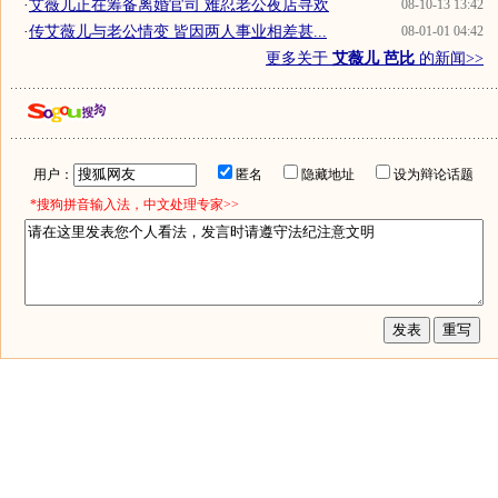
·
艾薇儿正在筹备离婚官司 难忍老公夜店寻欢
08-10-13 13:42
·
传艾薇儿与老公情变 皆因两人事业相差甚...
08-01-01 04:42
更多关于
艾薇儿 芭比
的新闻>>
用户：
匿名
隐藏地址
设为辩论话题
*搜狗拼音输入法，中文处理专家>>