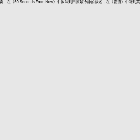
 Seconds From Now》中体味到田原最冷静的叙述，在《密流》中听到莫