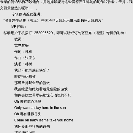
来感的简约结构巧妙缝合，并选择最能与这些音符产生鸣响的词作和歌者，于是，我们在《
文蔚最黯然的呢喃……。
专辑移动首发说明：
“张亚东作品集《潜流》 中国移动无线音乐俱乐部独家无线首发”
IVR代码：
移动用户手机拨打1253096529，即可试听或订制张亚东《潜流》专辑的彩铃！
歌词：
世界尽头
作词：朴树
作曲：张亚东
演唱：朴树
我已不能再感到快乐了
即使抵达彩虹
那可曾是我全部的骄傲
我曾经是如此地着迷最危险的游戏
和你去找世界尽头那惊心动魄的不朽
Oh 哪有惊心动魄
Only wanna stay here in the sun
Oh 哪有世界尽头
Come on baby let me take you home
我怀疑那些狂热的诗句
那些虚幻游戏