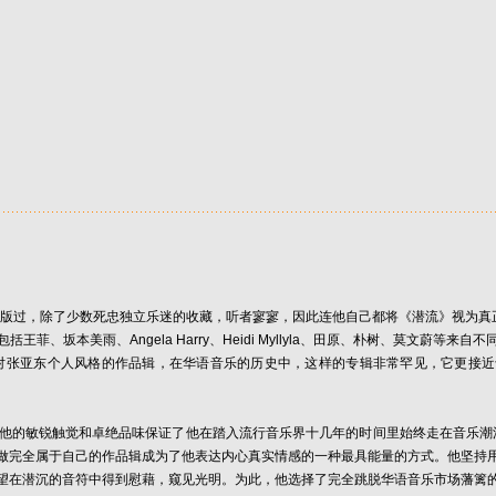
版过，除了少数死忠独立乐迷的收藏，听者寥寥，因此连他自己都将《潜流》视为真
坂本美雨、Angela Harry、Heidi Myllyla、田原、朴树、莫文蔚
格的作品辑，在华语音乐的历史中，这样的专辑非常罕见，它更接近于欧美的所谓"制作人专辑"
敏锐触觉和卓绝品味保证了他在踏入流行音乐界十几年的时间里始终走在音乐潮流的
做完全属于自己的作品辑成为了他表达内心真实情感的一种最具能量的方式。他坚持
望在潜沉的音符中得到慰藉，窥见光明。为此，他选择了完全跳脱华语音乐市场藩篱