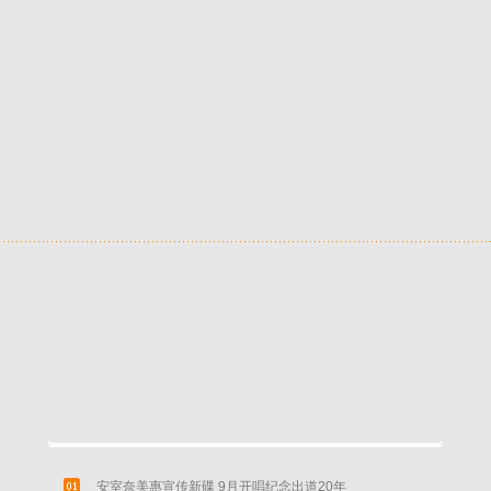
安室奈美惠宣传新碟 9月开唱纪念出道20年