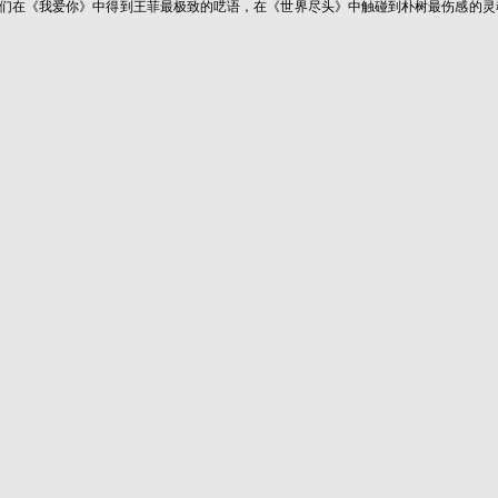
我爱你》中得到王菲最极致的呓语，在《世界尽头》中触碰到朴树最伤感的灵魂，在《50