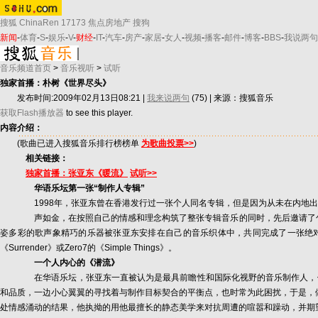
搜狐
ChinaRen
17173
焦点房地产
搜狗
新闻
-
体育
-
S
-
娱乐
-
V
-
财经
-
IT
-
汽车
-
房产
-
家居
-
女人
-
视频
-
播客
-
邮件
-
博客
-
BBS
-
我说两句
音乐频道首页
>
音乐视听
>
试听
独家首播：朴树《世界尽头》
发布时间:2009年02月13日08:21 |
我来说两句
(75)
| 来源：搜狐音乐
获取Flash播放器
to see this player.
内容介绍：
(歌曲已进入搜狐音乐排行榜榜单
为歌曲投票>>
)
相关链接：
独家首播：张亚东《暖流》
试听>>
华语乐坛第一张“制作人专辑”
1998年，张亚东曾在香港发行过一张个人同名专辑，但是因为从未在内地出
声如金，在按照自己的情感和理念构筑了整张专辑音乐的同时，先后邀请了包括王菲、
姿多彩的歌声象精巧的乐器被张亚东安排在自己的音乐织体中，共同完成了一张绝对张亚东个人风
《Surrender》或Zero7的《Simple Things》。
一个人内心的《潜流》
在华语乐坛，张亚东一直被认为是最具前瞻性和国际化视野的音乐制作人，他的
和品质，一边小心翼翼的寻找着与制作目标契合的平衡点，也时常为此困扰，于是，
处情感涌动的结果，他执拗的用他最擅长的静态美学来对抗周遭的喧嚣和躁动，并期