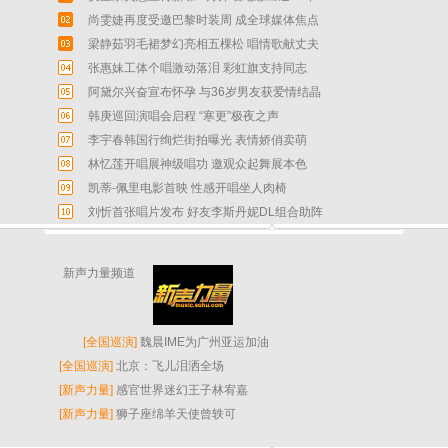
尚雯婕再度受邀巴黎时装周 成全球媒体焦点
梁静茹羽毛裙梦幻亮相五棵松 唱情歌献丈夫
张惠妹工体个唱激动落泪 彩虹旗支持同志
阿黛尔兴奋宣布怀孕 与36岁男友获爱情结晶
韩庚巡回演唱会启程 “寒更”极夜之声
李宇春韩国行绚烂街拍曝光 表情娇俏卖萌
林忆莲开唱展神级唱功 邀观众起舞展本色
凯蒂-佩里电影首映 性感开唱坐人肉椅
刘忻首张唱片发布 好友李斯丹妮DL组合助阵
新声力量频道
[
全国巡演
]
魏晨IME为广州亚运加油
[
全国巡演
]
北京：飞儿泪洒全场
[
新声力量
]
感官世界迷幻王子林宥嘉
[
新声力量
]
狮子座绵羊天使曾轶可