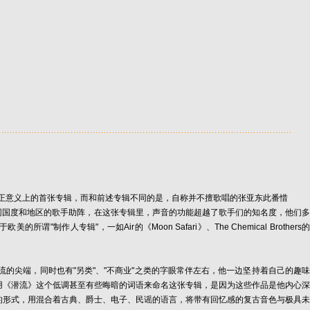
正意义上的首张专辑，而和前述专辑不同的是，自称并不擅歌唱的张亚东此番惜
等来自不同国度和地区的歌手助阵，在这张专辑里，声音的功能超越了歌手们的知名度，他们多
，一如Air的《Moon Safari》、The Chemical Brothers的
尖端，同时也有"另类"、"不商业"之类的字眼常伴左右，他一边坚持着自己的趣味
用《潜流》这个低调甚至有些晦暗的词语来命名这张专辑，是因为这些作品是他内心深
的形式，用混合着古典、爵士、电子、民谣的语言，将带有回忆感的复古音色与极具未