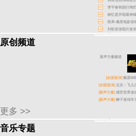
韩庚巡回演唱会启
李宇春韩国行绚烂
林忆莲开唱展神级
凯蒂-佩里电影首
刘忻首张唱片发布
原创频道
新声力量频道
[
全国巡演
]
魏晨I
[
全国巡演
]
北京：飞儿
[
新声力量
]
感官世界迷
[
新声力量
]
狮子座绵羊
更多 >>
音乐专题