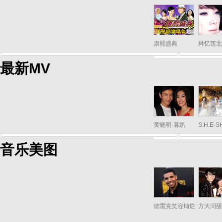
康熙盛典
林忆莲北
最新MV
黄晓明-暮趴
S.H.E-
音乐美图
德雷克笑容灿烂
方大同甜