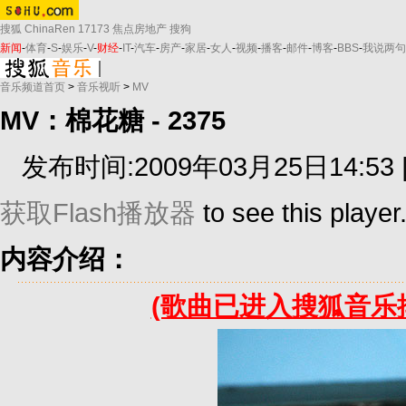
搜狐
ChinaRen
17173
焦点房地产
搜狗
新闻
-
体育
-
S
-
娱乐
-
V
-
财经
-
IT
-
汽车
-
房产
-
家居
-
女人
-
视频
-
播客
-
邮件
-
博客
-
BBS
-
我说两句
音乐频道首页
>
音乐视听
>
MV
MV：棉花糖 - 2375
发布时间:2009年03月25日14:53 
获取Flash播放器
to see this player
内容介绍：
(歌曲已进入搜狐音乐