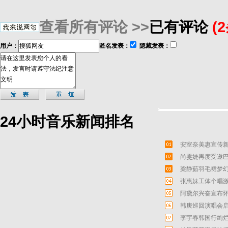
查看所有评论 >>
已有评论
(
用户：
匿名发表：
隐藏发表：
24小时音乐新闻排名
安室奈美惠宣传新
尚雯婕再度受邀巴
梁静茹羽毛裙梦幻
张惠妹工体个唱激
阿黛尔兴奋宣布怀
韩庚巡回演唱会启
李宇春韩国行绚烂