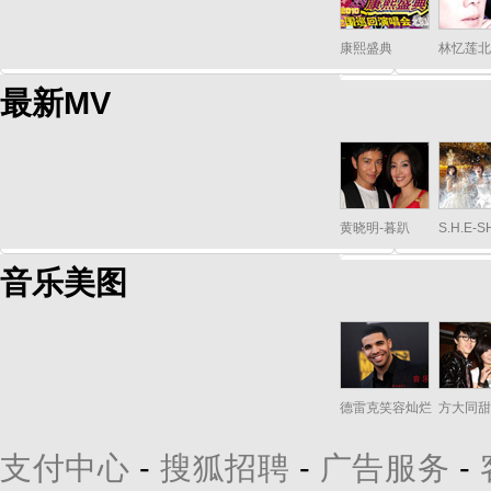
康熙盛典
林忆莲北
最新MV
黄晓明-暮趴
S.H.E-
音乐美图
德雷克笑容灿烂
方大同甜
支付中心
-
搜狐招聘
-
广告服务
-