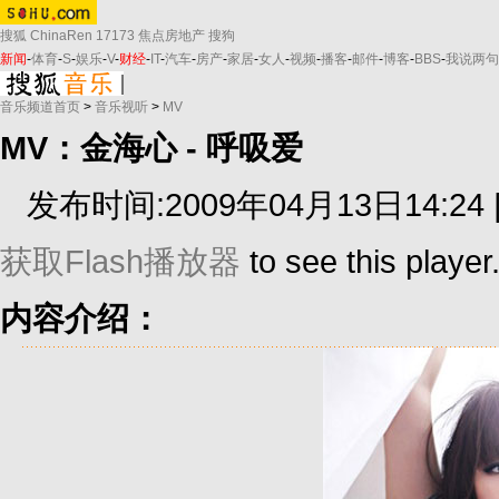
搜狐
ChinaRen
17173
焦点房地产
搜狗
新闻
-
体育
-
S
-
娱乐
-
V
-
财经
-
IT
-
汽车
-
房产
-
家居
-
女人
-
视频
-
播客
-
邮件
-
博客
-
BBS
-
我说两句
音乐频道首页
>
音乐视听
>
MV
MV：金海心 - 呼吸爱
发布时间:2009年04月13日14:24 
获取Flash播放器
to see this player
内容介绍：