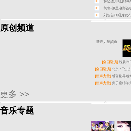
林忆莲开唱展神级
凯蒂-佩里电影首
刘忻首张唱片发布
原创频道
新声力量频道
[
全国巡演
]
魏晨I
[
全国巡演
]
北京：飞儿
[
新声力量
]
感官世界迷
[
新声力量
]
狮子座绵羊
更多 >>
音乐专题