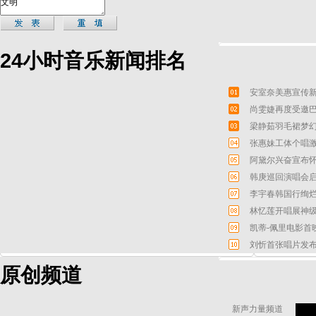
24小时音乐新闻排名
安室奈美惠宣传新
尚雯婕再度受邀巴
梁静茹羽毛裙梦幻
张惠妹工体个唱激
阿黛尔兴奋宣布怀
韩庚巡回演唱会启
李宇春韩国行绚烂
林忆莲开唱展神级
凯蒂-佩里电影首
刘忻首张唱片发布
原创频道
新声力量频道