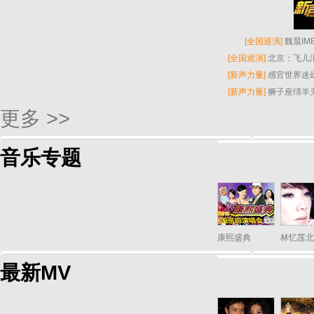
[
全国巡演
]
魏晨I
[
全国巡演
]
北京：飞儿
[
新声力量
]
感官世界迷
[
新声力量
]
狮子座绵羊
更多 >>
音乐专题
康熙盛典
林忆莲北
最新MV