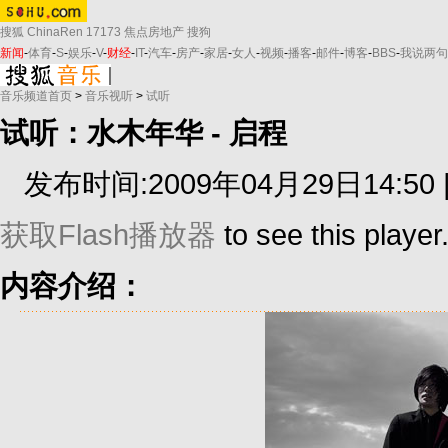
搜狐
ChinaRen
17173
焦点房地产
搜狗
新闻
-
体育
-
S
-
娱乐
-
V
-
财经
-
IT
-
汽车
-
房产
-
家居
-
女人
-
视频
-
播客
-
邮件
-
博客
-
BBS
-
我说两句
音乐频道首页
>
音乐视听
>
试听
试听：水木年华 - 启程
发布时间:2009年04月29日14:50 
获取Flash播放器
to see this player
内容介绍：