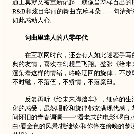
通工具就又被重新记起。就像当花样百出的Hip
R&B和炫目华丽的舞曲充斥耳朵，一句清新
如此感动人心。
词曲里迷人的八零年代
在互联网时代，还会有人如此迷恋手写
典的友情，喜欢在幻想里飞翔。整张《给未
渲染着这样的情绪，略略迂回的旋律，不放
不时髦，不落伍，不矫情，不落窠臼。
反复再听《给未来脚踏车》，细碎的生
化的感受，虽然唱腔和旋律都充满现代感，
间怀旧的青春调调——“看老式的电影/喝白
白/看金色的风景/想继续/和你停在傍晚的梦