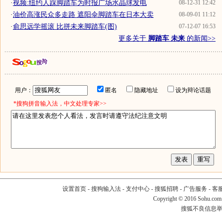
·
视频:纽约人踩脚踏车为时报广场水晶球发电
08-12-31 12:42
·
油价高涨民众多走路 遮阳伞脚踏车在日本大卖
08-09-01 11:12
·
俞思远学摇滚 比拼未来脚踏车(图)
07-12-07 16:53
更多关于
脚踏车 未来
的新闻>>
用户：
匿名
隐藏地址
设为辩论话题
*搜狗拼音输入法，中文处理专家>>
设置首页
-
搜狗输入法
-
支付中心
-
搜狐招聘
-
广告服务
-
客
Copyright
©
2016 Sohu.com
搜狐不良信息