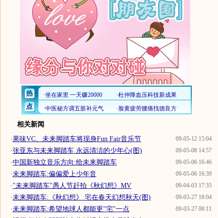
相关新闻
·
果味VC、未来脚踏车将现身Fun Fair音乐节
09-05-12 15:04
·
张亚东与未来脚踏车 永远清洁的少年心(图)
09-05-08 14:57
·
中国新独立音乐方向:给未来脚踏车
09-05-06 16:46
·
未来脚踏车:偏偏爱上少年音
09-05-06 16:39
·
"未来脚踏车"愚人节赶拍《秋幻想》MV
09-04-03 17:35
·
未来脚踏车:《秋幻想》 宅在春天幻想秋天(图)
09-03-27 18:04
·
未来脚踏车:希望地球人都能更"宅"一点
09-03-27 08:11