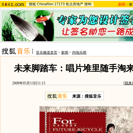
搜狐
ChinaRen
17173
焦点房地产
搜狗
新闻
-
体
音乐频道首页
>
新闻
>
内地乐闻
未来脚踏车：唱片堆里随手淘
2009年05月13日11:13
[
我来
来源：
搜狐音乐