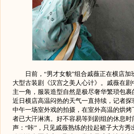
日前，“男才女貌”组合戚薇正在横店加
大型古装剧《汉宫之美人心计》。戚薇在剧
主一角，服装造型自然是极尽奢华繁琐包裹
近日横店高温闷热的天气一直持续，记者探
中午一场室外戏的拍摄，在室外高温的烘烤
者已大汗淋漓。好不容易等到剧组的休息时
声：“咔”，只见戚薇熟练的拉起裙子大方秀