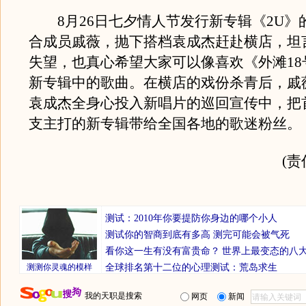
8月26日七夕情人节发行新专辑《2U》
合成员戚薇，抛下搭档袁成杰赶赴横店，坦
失望，也真心希望大家可以像喜欢《外滩18
新专辑中的歌曲。在横店的戏份杀青后，戚
袁成杰全身心投入新唱片的巡回宣传中，把
支主打的新专辑带给全国各地的歌迷粉丝。
(
测试：2010年你要提防你身边的哪个小人
测试你的智商到底有多高 测完可能会被气死
看你这一生有没有富贵命？
世界上最变态的八
测测你灵魂的模样
全球排名第十二位的心理测试：荒岛求生
我的天职是搜索
网页
新闻