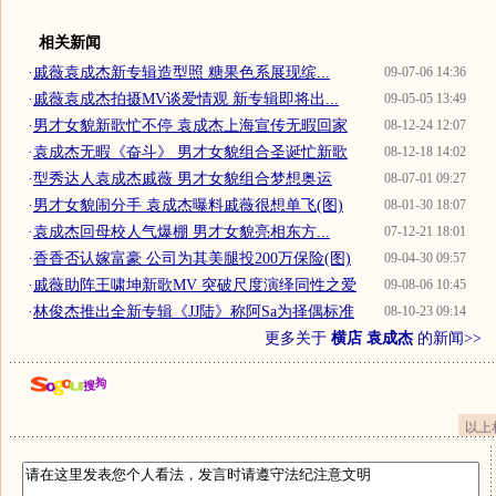
相关新闻
·
戚薇袁成杰新专辑造型照 糖果色系展现缤...
09-07-06 14:36
·
戚薇袁成杰拍摄MV谈爱情观 新专辑即将出...
09-05-05 13:49
·
男才女貌新歌忙不停 袁成杰上海宣传无暇回家
08-12-24 12:07
·
袁成杰无暇《奋斗》 男才女貌组合圣诞忙新歌
08-12-18 14:02
·
型秀达人袁成杰戚薇 男才女貌组合梦想奥运
08-07-01 09:27
·
男才女貌闹分手 袁成杰曝料戚薇很想单飞(图)
08-01-30 18:07
·
袁成杰回母校人气爆棚 男才女貌亮相东方...
07-12-21 18:01
·
香香否认嫁富豪 公司为其美腿投200万保险(图)
09-04-30 09:57
·
戚薇助阵王啸坤新歌MV 突破尺度演绎同性之爱
09-08-06 10:45
·
林俊杰推出全新专辑《JJ陆》称阿Sa为择偶标准
08-10-23 09:14
更多关于
横店 袁成杰
的新闻>>
以上