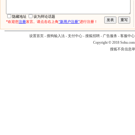
隐藏地址
设为辩论话题
*欢迎您
注册
发言。请点击右上角
“新用户注册”
进行注册！
设置首页
-
搜狗输入法
-
支付中心
-
搜狐招聘
-
广告服务
-
客服中心
Copyright
©
2018 Sohu.com
搜狐不良信息