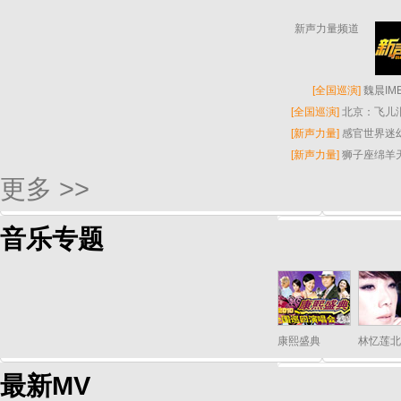
新声力量频道
[
全国巡演
]
魏晨I
[
全国巡演
]
北京：飞儿
[
新声力量
]
感官世界迷
[
新声力量
]
狮子座绵羊
更多 >>
音乐专题
康熙盛典
林忆莲北
最新MV