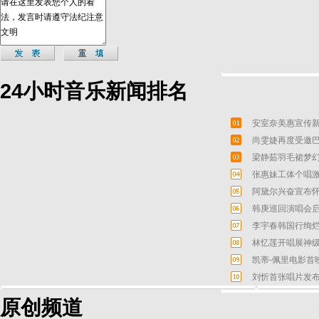
24小时音乐新闻排名
安室奈美惠宣传新
尚雯婕再度受邀巴
梁静茹羽毛裙梦幻
张惠妹工体个唱激
阿黛尔兴奋宣布怀
韩庚巡回演唱会启
李宇春韩国行绚烂
林忆莲开唱展神级
凯蒂-佩里电影首
刘忻首张唱片发布
原创频道