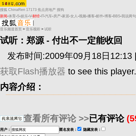
搜狐
ChinaRen
17173
焦点房地产
搜狗
新闻
-
体育
-
S
-
娱乐
-
V
-
财经
-
IT
-
汽车
-
房产
-
家居
-
女人
-
视频
-
播客
-
邮件
-
博客
-
BBS
-
我说两句
音乐频道首页
>
音乐视听
>
试听
试听：郑源 - 付出不一定能收回
发布时间:2009年09月18日12:13 
获取Flash播放器
to see this player
内容介绍：
查看所有评论 >>
已有评论
(
用户：
匿名发表：
隐藏发表：