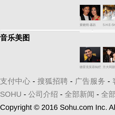
黄晓明-暮趴
S.H.E-
音乐美图
德雷克笑容灿烂
方大同甜
支付中心
-
搜狐招聘
-
广告服务
-
SOHU
-
公司介绍
-
全部新闻
-
全
Copyright
©
2016 Sohu.com Inc. 