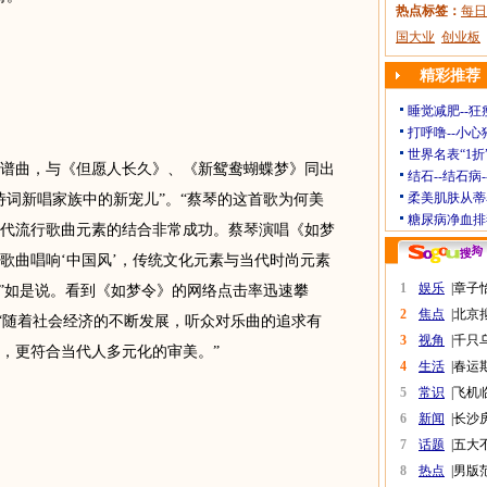
热点标签：
每日
国大业
创业板
精彩推荐
睡觉减肥--狂
打呼噜--小心
世界名表“1折
曲，与《但愿人长久》、《新鸳鸯蝴蝶梦》同出
结石--结石病
柔美肌肤从蒂
诗词新唱家族中的新宠儿”。“蔡琴的这首歌为何美
糖尿病净血排
代流行歌曲元素的结合非常成功。蔡琴演唱《如梦
歌曲唱响‘中国风’，传统文化元素与当代时尚元素
1
娱乐
|
章子
木”如是说。看到《如梦令》的网络点击率迅速攀
2
焦点
|
北京
：“随着社会经济的不断发展，听众对乐曲的追求有
3
视角
|
千只
，更符合当代人多元化的审美。”
4
生活
|
春运
5
常识
|
飞机
6
新闻
|
长沙
7
话题
|
五大
8
热点
|
男版