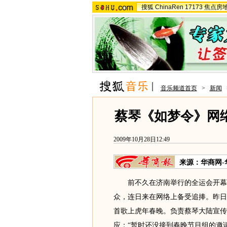
搜狐
ChinaRen
17173
焦点房
音乐频道首页
>
新闻
蔡琴《如梦令》网
2009年10月28日12:49
来源：
华商网-
前不久在济南举行的全运会开幕
众，连日来在网络上备受追捧。昨日
首歌上虎年春晚。负责蔡琴大陆宣传
应：“暂时还没接到春晚节目组的邀请