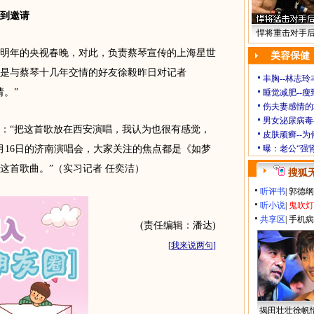
到邀请
悍将重击对手
年的央视春晚，对此，负责蔡琴宣传的上海星世
美容保健
是与蔡琴十几年交情的好友徐毅昨日对记者
丰胸--林志
。”
睡觉减肥--瘦
伤夫妻感情的
男女泌尿病毒
“把这首歌放在西安演唱，我认为也很有感觉，
皮肤顽癣--
月16日的济南演唱会，大家关注的焦点都是《如梦
曝：老公“强
这首歌曲。”（实习记者 任奕洁）
搜狐
听评书
|
郭德纲
听小说
|
鬼吹灯
共享区
|
手机病
(责任编辑：潘达)
[
我来说两句
]
揭田壮壮徐帆