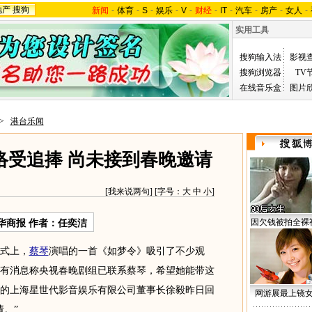
地产
搜狗
新闻
-
体育
-
S
-
娱乐
-
V
-
财经
-
IT
-
汽车
-
房产
-
女人
-
实用工具
搜狗输入法
影视
搜狗浏览器
TV
在线音乐盒
图片
>
港台乐闻
络受追捧 尚未接到春晚邀请
[
我来说两句
] [字号：
大
中
小
]
因欠钱被拍全裸
华商报
作者：任奕洁
式上，
蔡琴
演唱的一首《如梦令》吸引了不少观
有消息称央视春晚剧组已联系蔡琴，希望她能带这
的上海星世代影音娱乐有限公司董事长徐毅昨日回
网游展最上镜
。”