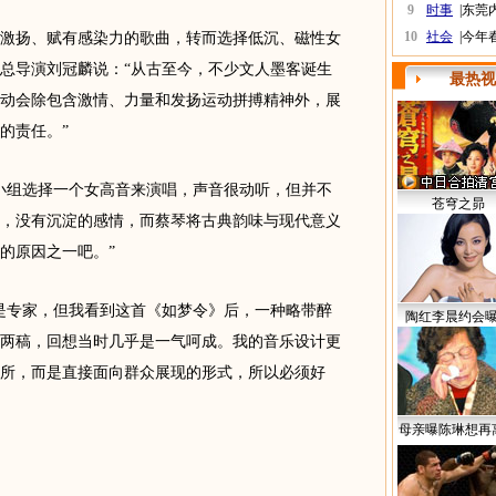
9
时事
|
东莞
10
社会
|
今年
扬、赋有感染力的歌曲，转而选择低沉、磁性女
总导演刘冠麟说：“从古至今，不少文人墨客诞生
最热视
动会除包含激情、力量和发扬运动拼搏精神外，展
的责任。”
组选择一个女高音来演唱，声音很动听，但并不
苍穹之昴
，没有沉淀的感情，而蔡琴将古典韵味与现代意义
的原因之一吧。”
专家，但我看到这首《如梦令》后，一种略带醉
陶红李晨约会
两稿，回想当时几乎是一气呵成。我的音乐设计更
所，而是直接面向群众展现的形式，所以必须好
母亲曝陈琳想再