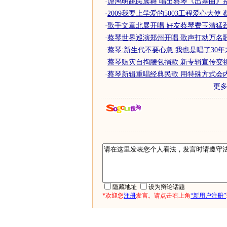
·
游鸿明跳民族舞 唱出蔡琴《出塞曲》
·
2009我要上学爱的5003工程爱心大使 
·
歌手文章北展开唱 好友蔡琴费玉清猛
·
蔡琴世界巡演郑州开唱 歌声打动万名歌
·
蔡琴:新生代不要心急 我也是唱了30
·
蔡琴赈灾自掏腰包捐款 新专辑宣传变祈
·
蔡琴新辑重唱经典民歌 用特殊方式会
更
隐藏地址
设为辩论话题
*欢迎您
注册
发言。请点击右上角
“新用户注册”