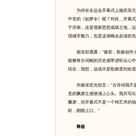
为何在全运会开幕式上抛弃高亢激
中音的《如梦令》呢？对此，开幕式
于济南，这是儒家思想成就之地，运
现城市魅力，也是这场晚会必须担负
据吴彤透露：“最初，歌曲创作小
能够将古词赋的历史感带进听众心中
结合，我想，这或许是歌曲受到欢迎
作曲张宏光坦言：“古诗词我不是
意的飘渺之感便涌上心头。我共写出
飘渺，但开幕式不是一个纯艺术的场
听，朗朗上口。”
释疑