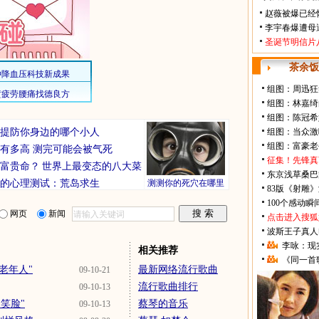
赵薇被爆已经
李宇春爆遭母
圣诞节明信片
茶余饭
组图：周迅狂
组图：林嘉绮
组图：陈冠希
你要提防你身边的哪个小人
组图：当众激
组图：富豪老
有多高 测完可能会被气死
征集！先锋真
富贵命？
世界上最变态的八大菜
东京浅草桑巴
的心理测试：荒岛求生
测测你的死穴在哪里
83版《射雕
100个感动
网页
新闻
点击进入搜狐
波斯王子真人
李咏：现
相关推荐
《同一首
老年人"
最新网络流行歌曲
09-10-21
流行歌曲排行
09-10-13
笑脸"
蔡琴的音乐
09-10-13