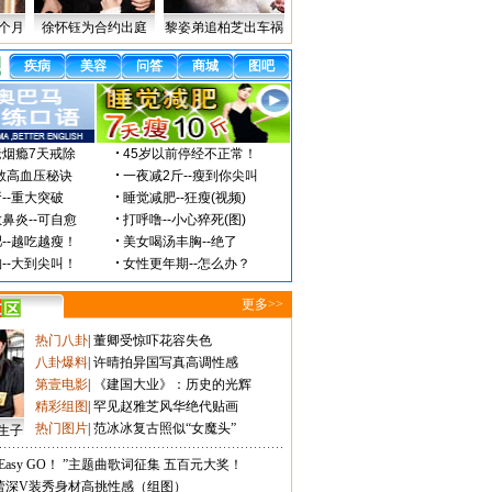
个月
徐怀钰为合约出庭
黎姿弟追柏芝出车祸
更多>>
热门八卦
|
董卿受惊吓花容失色
八卦爆料
|
许晴拍异国写真高调性感
第壹电影
|
《建国大业》：历史的光辉
精彩组图
|
罕见赵雅芝风华绝代贴画
热门图片
|
范冰冰复古照似“女魔头”
生子
Easy GO！ ”主题曲歌词征集 五百元大奖！
蕾深V装秀身材高挑性感（组图）