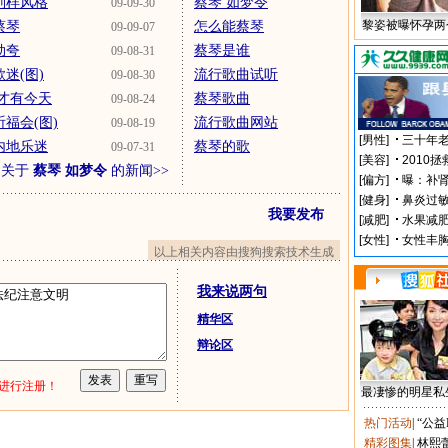
别样风格
蔡琴 如梦令
09-09-30
黎姿被曝怀孕两
蔡琴
怎么能蔡琴
09-09-07
劲夸
蔡琴是谁
09-08-31
迷(图)
流行歌曲试听
09-08-30
年才有今天
蔡琴歌曲
09-08-24
福会(图)
流行歌曲网站
09-08-19
内地乐迷
蔡琴的歌
09-07-31
多关于
蔡琴 如梦令
的新闻>>
我要发布
以上相关内容由搜狗搜索技术生成
我来说两句
精华区
辩论区
进行注册！
最凄惨的明星私
热门活动
|
“公益
精彩图集
|
林熙