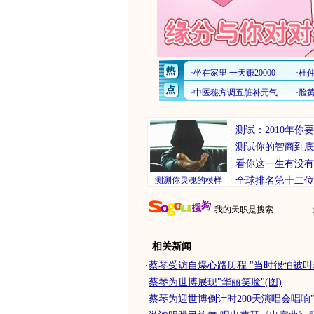
测试：2010年
测试你的智商到底
看你这一生有没有
测测你灵魂的模样
全球排名第十二位
我的天职是搜索
相关新闻
·
蔡琴受访自爆心路历程 "当时很怕被叫
·
蔡琴为世博展现"华丽笑脸"(图)
·
蔡琴为迎世博倒计时200天演唱会唱响"