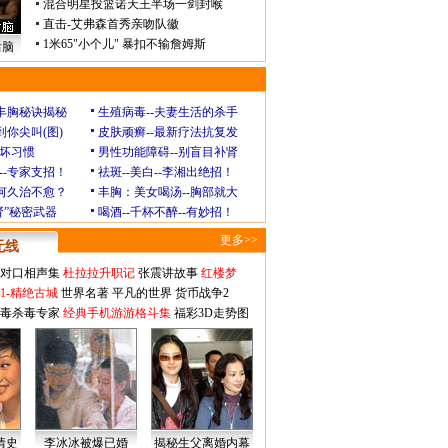
混合明星投篮诺天王半场一剑封喉
直击-艾弗森首秀亲吻队徽
1米65"小个儿" 暴扣不输詹姆斯
后脑
玲丰胸秘诀揭秘
生殖病毒--夫妻生活的杀手
到你尖叫(图)
皮肤顽癣--最新疗法抗复发
坏习惯
男性功能障碍--别盲目补肾
--专家支招！
祛斑--美白--李湘出绝招！
为何久治不愈？
丰胸：美女喝汤--胸部就大
肾”秘密武器
喝酒--千杯不醉--有妙招！
更多>>
无线
对口相声集
杜拉拉升职记
张震讲故事
红楼梦
1-精绝古城
世界名著
平凡的世界
货币战争2
毒杀毒专家
经典手机游游格斗集
福彩3D走势图
情史
李冰冰被爆已婚
揭秘生父离婚内幕