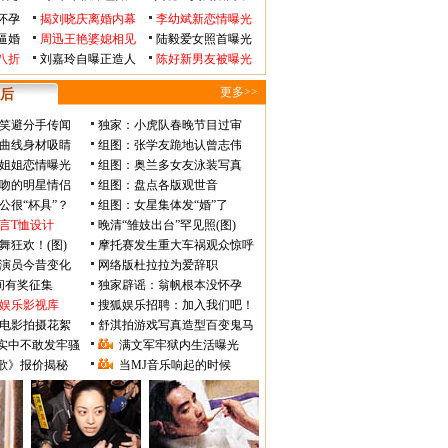
怀孕
揭刘晓庆离婚内幕
李幼斌新恋情曝光
逼婚
周迅王艳婆媳相见
陆毅爱女照首曝光
八折
刘嘉玲自曝正造人
陈好新男友被曝光
更多>>
后
笑避分手传闻
独家：小虎队春晚节目过审
曲线身材吸睛
组图：张学友跪地认曾志伟
姐姐恋情曝光
组图：奥兰多女友泳装写真
吻的明星情侣
组图：盘点各版观世音
公很“杯具”？
组图：女星集体发“婚”了
言T恤设计
晚清“雏妓出台”罕见照(图)
舞狂欢！(图)
摩托赛发生重大车祸观众惊呼
》演员今昔变化
网络版杜拉拉为爱辞职
瞬间有奖征集
独家辟谣：翁帆根本没怀孕
娱乐影视库
搜狐娱乐招聘：加入我们吧！
电影拍摄花絮
舒淇拍游戏写真造型百变鬼马
实中不敢发牢骚
满文军牢狱内生活曝光
歌》报价揭秘
当MJ音乐响起的时候