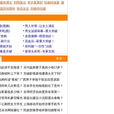
最热博文
刘翔复出
李开复离职
轮胎特保案
建
国庆60周年
快乐女生
刘德华结婚
瘦(视频)
男人补肾--让女人满足
猝死(图)
男女泌尿病毒--重大突破
”抢购
皮肤顽癣--喷喷就好！
--新疗法
高血压--获重大突破！
赛妮开始
前列腺“一次性”治愈
毒是关键
股骨头坏死--专家支招
更多>>
怡起诉不实报道？
水均益新妻子真的小他13岁？
拟推错时上下班？
无锡影视基地遭遇火灾了吗?
乌鸦咋读“夜校”
广西男子举报干部后自焚原因
期间有几次寒流？
百余学生拍电视剧出了意外？
临客最低多少钱？
全球经济自由度排名谁第一
房管局长豪宅曝光
谁提出建议小沈阳退出春晚？
不公困扰女大学生
上海移动开始停涉黄手机号？
范冰冰网络爆红？
民政部推荐啥样新结婚誓词？