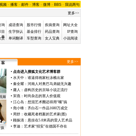
视频
-
播客
-
邮件
-
博客
-
微博
-
BBS
-
我说两句
更多>>
查询
成语查询
股市行情
疾病查询
网址大全
节目
生字快认
基金排行
药品查询
IP查询
单
欣赏
单词翻译
车型查询
女人宝典
小说阅读
更多>>
点击进入搜狐文化艺术博客群
水天中
：
谁逼得画家杜泳樵出家
秦全耀
：
河南人对奥巴马弟媳无兴趣
庸人
：
虚构历史的京味小说正流行
宋燕
：
时尚杂志的害人价值观
视频
江心岛
：
想混艺术圈还得用“嘴”搞
尧小锋
：
齐白石一作品1680万成交
周舒
：
收藏死者档案的艺术家(图)
顾振清
：
悬挂在5.8米高的雷人艺术品
李迪
：
艺术家“招安”在德国不存在
女孩