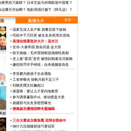
内裤男持刀索财？
日本艺妓为何期盼迎中国客？
春运哪天开始啊？
电影局强行撤下《阿凡达》？
更多>>
频
高清大片
温家宝深入农户家 就餐后留下饭钱
司机中千万巨奖 被女友杀死埋水泥地
高清在线看贺岁大片：
花木兰
史诗-大秦帝国
致命武器
金大班
惊天揭秘：毛岸英朝鲜战场牺牲真相
史上最"委屈"贪官 被情妇勒索含泪索贿
嫌犯纸币开手铐续：自杀视频疑伪造
李亚鹏为救孩子生命遇险
工资单曝光 徐帆月薪不足三千
曝光
刘晓庆撰文狂飙粗口
谢霆锋：要让儿子受内地教育
参与调查赢取iPod、移动硬盘大奖
易建联与女友亲密照曝光
搜狐娱乐播报招聘专题编辑
离婚
三分大赛皮尔斯加冕 花球全部命中
纳什力压德隆获技巧赛冠军