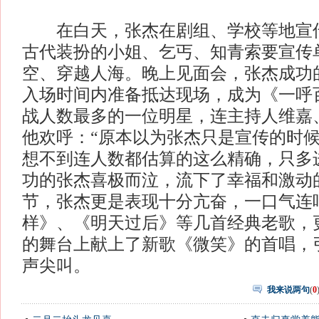
在白天，张杰在剧组、学校等地宣传
古代装扮的小姐、乞丐、知青索要宣传
空、穿越人海。晚上见面会，张杰成功的号
入场时间内准备抵达现场，成为《一呼
战人数最多的一位明星，连主持人维嘉
他欢呼：“原本以为张杰只是宣传的时
想不到连人数都估算的这么精确，只多进
功的张杰喜极而泣，流下了幸福和激动
节，张杰更是表现十分亢奋，一口气连
样》、《明天过后》等几首经典老歌，
的舞台上献上了新歌《微笑》的首唱，
声尖叫。
我来说两句
(
0