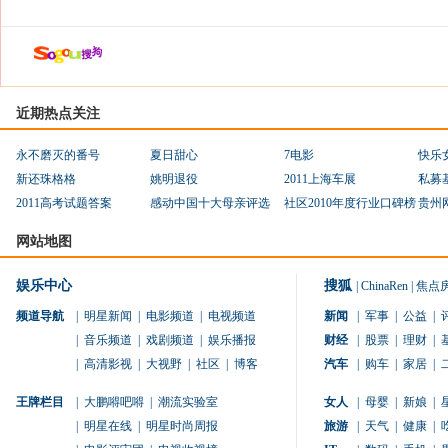
近期热点关注
永不磨灭的番号
夏日甜心
7电影
快乐
新还珠格格
姚明退役
2011上海车展
私募
2011高考试题答案
感动中国十大母亲评选
社区2010年度行业口碑榜
贵州
网站地图
娱乐中心
搜狐
|
ChinaRen
|
焦点
频道导航
|
明星新闻
|
电影频道
|
电视频道
新闻
|
军事
|
公益
|
|
音乐频道
|
戏剧频道
|
娱乐播报
财经
|
股票
|
理财
|
|
高清影视
|
大视野
|
社区
|
博客
汽车
|
购车
|
家居
|
王牌栏目
|
大鹏嘚吧嘚
|
潮流实验室
女人
|
母婴
|
新娘
|
|
明星在线
|
明星时尚周报
旅游
|
天气
|
健康
|