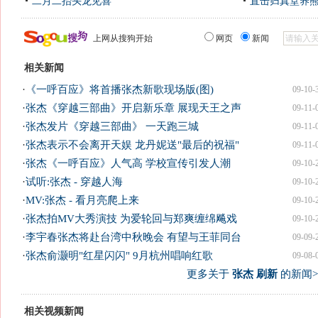
二月二抬头龙见喜
直击归真堂养
上网从搜狗开始
网页
新闻
相关新闻
·
《一呼百应》将首播张杰新歌现场版(图)
09-10-
·
张杰《穿越三部曲》开启新乐章 展现天王之声
09-11-
·
张杰发片《穿越三部曲》 一天跑三城
09-11-
·
张杰表示不会离开天娱 龙丹妮送"最后的祝福"
09-11-
·
张杰《一呼百应》人气高 学校宣传引发人潮
09-10-
·
试听:张杰 - 穿越人海
09-10-
·
MV:张杰 - 看月亮爬上来
09-10-
·
张杰拍MV大秀演技 为爱轮回与郑爽缠绵飚戏
09-10-
·
李宇春张杰将赴台湾中秋晚会 有望与王菲同台
09-09-
·
张杰俞灏明"红星闪闪" 9月杭州唱响红歌
09-08-
更多关于
张杰 刷新
的新闻>
相关视频新闻