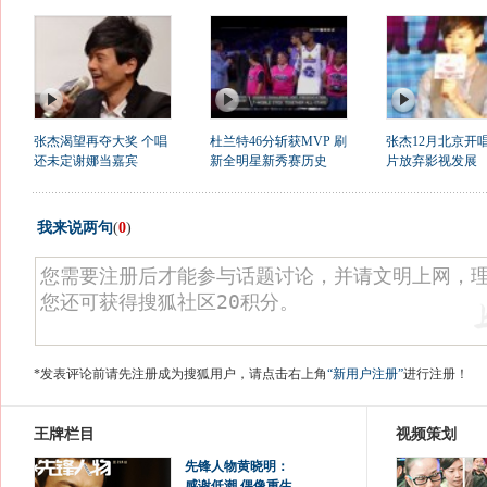
张杰渴望再夺大奖 个唱
杜兰特46分斩获MVP 刷
张杰12月北京开唱
还未定谢娜当嘉宾
新全明星新秀赛历史
片放弃影视发展
我来说两句
(
0
)
*发表评论前请先注册成为搜狐用户，请点击右上角
“新用户注册”
进行注册！
王牌栏目
视频策划
先锋人物黄晓明：
感谢低潮 偶像重生