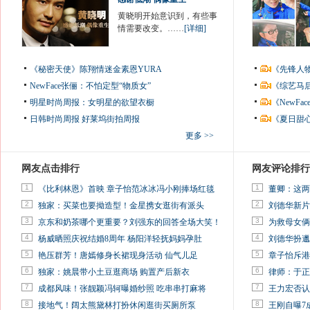
黄晓明开始意识到，有些事
情需要改变。……
[详细]
《秘密天使》陈翔情迷金素恩YURA
《先锋人
NewFace张俪：不怕定型“物质女”
《综艺马
明星时尚周报：女明星的欲望衣橱
《NewF
日韩时尚周报
好莱坞街拍周报
《夏日甜
更多 >>
网友点击排行
网友评论排行
1
1
《比利林恩》首映 章子怡范冰冰冯小刚捧场红毯
董卿：这两
2
2
独家：买菜也要拗造型！金星携女逛街有派头
刘德华新片
3
3
京东和奶茶哪个更重要？刘强东的回答全场大笑！
为救母女俩
4
4
杨威晒照庆祝结婚8周年 杨阳洋轻抚妈妈孕肚
刘德华扮邋
5
5
艳压群芳！唐嫣修身长裙现身活动 仙气儿足
章子怡斥港
6
6
独家：姚晨带小土豆逛商场 购置产后新衣
律师：于正
7
7
成都风味！张靓颖冯轲曝婚纱照 吃串串打麻将
王力宏否认
8
8
接地气！阔太熊黛林打扮休闲逛街买厕所泵
王刚自曝7