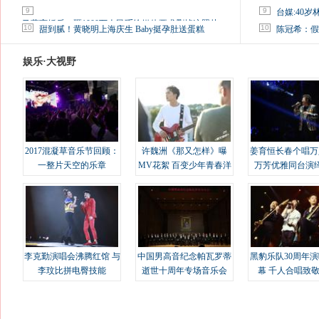
9
9
台媒:40
马蓉离婚后，砸1000万人民币给媒体要求删掉这照片
10
10
甜到腻！黄晓明上海庆生 Baby挺孕肚送蛋糕
陈冠希：假
娱乐·大视野
2017混凝草音乐节回顾：
许魏洲《那又怎样》曝
姜育恒长春个唱万
一整片天空的乐章
MV花絮 百变少年青春洋
万芳优雅同台演
溢
李克勤演唱会沸腾红馆 与
中国男高音纪念帕瓦罗蒂
黑豹乐队30周年
李玟比拼电臀技能
逝世十周年专场音乐会
幕 千人合唱致