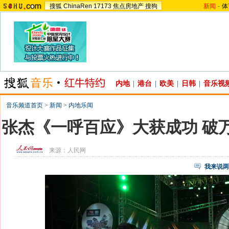
搜狐
ChinaRen
17173
焦点房地产
搜狗
新闻
-
体
内地
|
港台
|
欧美
|
日韩
|
音乐视
音乐频道首页
>
新闻
>
内地乐闻
张杰《一呼百应》大获成功 破万
来源：
人民网
我来说两