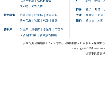
|
电影评审团
|
电视收视榜
IT
|
数码
|
手机
|
|
大人物
|
先锋人物
博客
|
圈子
|
邮箱
|
特色频道
|
明星公益
|
好莱坞
|
香港电影
天龙
|
鹿鼎记
|
短信
|
|
嘻哈音乐
|
独家
|
韩娱
|
日娱
搜狗
|
输入法
|
地图
|
资料库
|
明星库
|
影视库
|
专题库
|
节目单
|
滚动新闻列表
|
往期娱首回顾
设置首页
-
搜狗输入法
-
支付中心
-
搜狐招聘
-
广告服务
-
客服中心
Copyright
©
2018 Sohu.com
搜狐不良信息