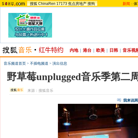
搜狐
ChinaRen
17173
焦点房地产
搜狗
新闻
-
体
内地
|
港台
|
欧美
|
日韩
|
音乐视
音乐频道首页
>
不插电频道
>
演出信息
野草莓unplugged音乐季第
来源：
搜狐音乐
我来说两