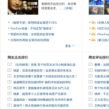
黄晓明开始意识到，有些事
情需要改变。……
[详细]
《秘密天使》陈翔情迷金素恩YURA
《先锋人
NewFace张俪：不怕定型“物质女”
《综艺马
明星时尚周报：女明星的欲望衣橱
《NewF
日韩时尚周报
好莱坞街拍周报
《夏日甜
更多 >>
网友点击排行
网友评论排行
1
1
《比利林恩》首映 章子怡范冰冰冯小刚捧场红毯
董卿：这两
2
2
独家：买菜也要拗造型！金星携女逛街有派头
刘德华新片
3
3
京东和奶茶哪个更重要？刘强东的回答全场大笑！
为救母女俩
4
4
杨威晒照庆祝结婚8周年 杨阳洋轻抚妈妈孕肚
刘德华扮邋
5
5
艳压群芳！唐嫣修身长裙现身活动 仙气儿足
章子怡斥港
6
6
独家：姚晨带小土豆逛商场 购置产后新衣
律师：于正
7
7
成都风味！张靓颖冯轲曝婚纱照 吃串串打麻将
王力宏否认
8
8
接地气！阔太熊黛林打扮休闲逛街买厕所泵
王刚自曝7