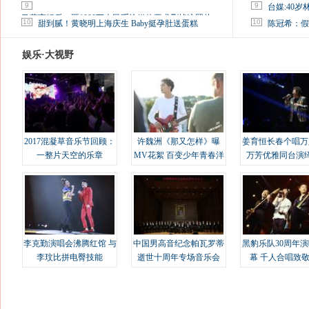
9
9
台媒:40
马蓉离婚后，砸1000万人民币给媒体要求删掉这照片
10
10
甜到腻！黄晓明上海庆生 Baby挺孕肚送蛋糕
陈冠希：假
娱乐·大视野
2017混凝草音乐节回顾：
许魏洲《那又怎样》曝
姜育恒长春个唱万
一整片天空的乐章
MV花絮 百变少年青春洋
万芳优雅同台演
溢
李克勤演唱会沸腾红馆 与
中国男高音纪念帕瓦罗蒂
黑豹乐队30周年
李玟比拼电臀技能
逝世十周年专场音乐会
幕 千人合唱致