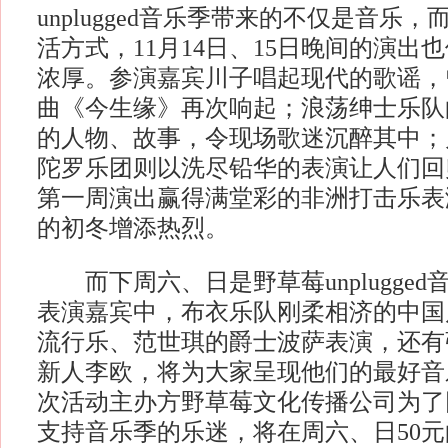
unplugged音乐季带来的不仅是音乐
活方式，11月14日、15日晚间的演出
浓厚。参演嘉宾川子唱起现代的歌谣，
曲《今生缘》再次响起；浪荡绅士乐队
的人物、故事，令现场歌迷沉醉其中；
陀罗乐团则以洗尽铅华的表演让人们回
第一周演出赢得满堂彩的非洲打击乐表
的初冬增添热烈。
而下周六、日是野草莓unplugged
表演嘉宾中，布衣乐队刚柔相济的中国
流行乐、范世琪的爵士波萨表演，还有
新人李欧，将为大家呈现他们的最好音
次活动主办方野草莓文化传播公司为了
支持音乐季的乐迷，将在周六、日50