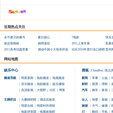
近期热点关注
永不磨灭的番号
夏日甜心
7电影
快乐
新还珠格格
姚明退役
2011上海车展
私募
2011高考试题答案
感动中国十大母亲评选
社区2010年度行业口碑榜
贵州
网站地图
娱乐中心
搜狐
|
ChinaRen
|
焦点
频道导航
|
明星新闻
|
电影频道
|
电视频道
新闻
|
军事
|
公益
|
|
音乐频道
|
戏剧频道
|
娱乐播报
财经
|
股票
|
理财
|
|
高清影视
|
大视野
|
社区
|
博客
汽车
|
购车
|
家居
|
王牌栏目
|
大鹏嘚吧嘚
|
潮流实验室
女人
|
母婴
|
新娘
|
|
明星在线
|
明星时尚周报
旅游
|
天气
|
健康
|
|
电影评审团
|
电视收视榜
IT
|
数码
|
手机
|