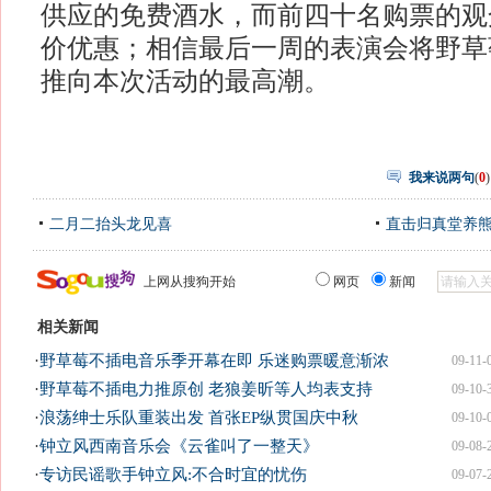
供应的免费酒水，而前四十名购票的观
价优惠；相信最后一周的表演会将野草莓un
推向本次活动的最高潮。
我来说两句
(
0
)
二月二抬头龙见喜
直击归真堂养
上网从搜狗开始
网页
新闻
相关新闻
·
野草莓不插电音乐季开幕在即 乐迷购票暖意渐浓
09-11-
·
野草莓不插电力推原创 老狼姜昕等人均表支持
09-10-
·
浪荡绅士乐队重装出发 首张EP纵贯国庆中秋
09-10-
·
钟立风西南音乐会《云雀叫了一整天》
09-08-
·
专访民谣歌手钟立风:不合时宜的忧伤
09-07-