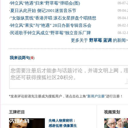
·
钟立风"艳遇"归来"野草莓"弹唱会(图)
09-07-
·
夏日从此开始 侧记2001迷笛音乐节
09-04-
·
"女版纵贯线"香港开唱 滚石女星拼盘个唱猜想
09-04-
·
钟立风"果实"与"艳遇" 28日办新专辑音乐会
09-02-
·
民谣歌手钟立风成立"野草莓"独立音乐厂牌
08-12-
更多关于
野草莓 蓝调
的新闻>
我来说两句
(
0
)
*发表评论前请先注册成为搜狐用户，请点击右上角
“新用户注册”
进行注册！
王牌栏目
视频策划
先锋人物黄晓明：
感谢低潮 偶像重生