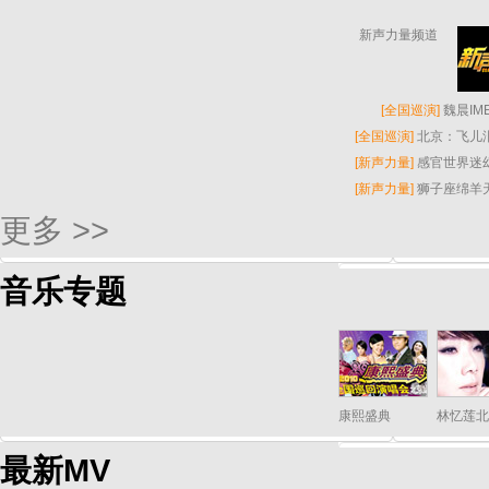
新声力量频道
[
全国巡演
]
魏晨I
[
全国巡演
]
北京：飞儿
[
新声力量
]
感官世界迷
[
新声力量
]
狮子座绵羊
更多 >>
音乐专题
康熙盛典
林忆莲北
最新MV