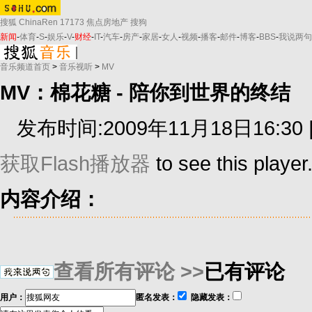
搜狐
ChinaRen
17173
焦点房地产
搜狗
新闻
-
体育
-
S
-
娱乐
-
V
-
财经
-
IT
-
汽车
-
房产
-
家居
-
女人
-
视频
-
播客
-
邮件
-
博客
-
BBS
-
我说两句
音乐频道首页
>
音乐视听
>
MV
MV：棉花糖 - 陪你到世界的终结
发布时间:2009年11月18日16:30 
获取Flash播放器
to see this player
内容介绍：
查看所有评论 >>
已有评论
用户：
匿名发表：
隐藏发表：