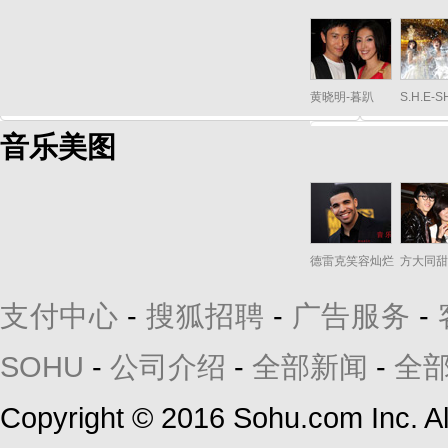
黄晓明-暮趴
S.H.E-
音乐美图
德雷克笑容灿烂
方大同甜
支付中心
-
搜狐招聘
-
广告服务
-
SOHU
-
公司介绍
-
全部新闻
-
全
Copyright
©
2016 Sohu.com Inc. 