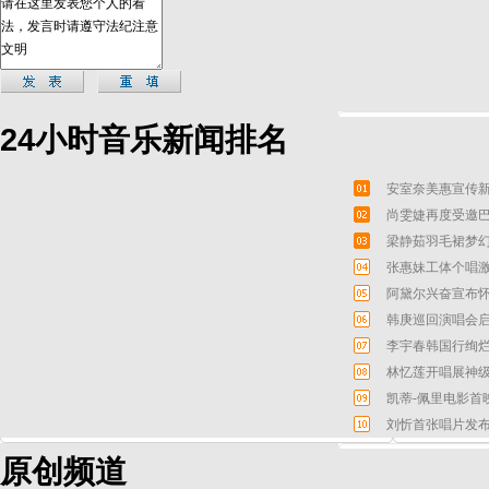
24小时音乐新闻排名
安室奈美惠宣传新
尚雯婕再度受邀巴
梁静茹羽毛裙梦幻
张惠妹工体个唱激
阿黛尔兴奋宣布怀
韩庚巡回演唱会启
李宇春韩国行绚烂
林忆莲开唱展神级
凯蒂-佩里电影首
刘忻首张唱片发布
原创频道