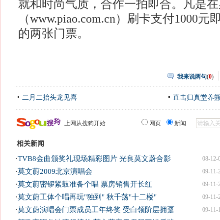
就和时尚气质，合作一拍即合。凡是在
（www.piao.com.cn）刷卡支付100
的两张门票。
我来说两句
(
0
)
二月二抬头龙见喜
直击归真堂养
上网从搜狗开始
网页
新闻
相关新闻
·
TVB8金曲颁奖礼现场精彩图片 光良莫文蔚合影
08-12-
·
莫文蔚2009北京演唱会
09-11-
·
莫文蔚密锣紧鼓准备个唱 票房销售开长红
09-11-
·
莫文蔚工体个唱再玩"独到" 秋千荡"十二楼"
09-11-
·
莫文蔚演唱会门票成员工年终奖 受白领阶层拥趸
09-11-