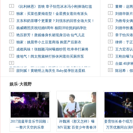
1
1
《比利林恩》首映 章子怡范冰冰冯小刚捧场红毯
董卿：这两
2
2
独家：买菜也要拗造型！金星携女逛街有派头
刘德华新片
3
3
京东和奶茶哪个更重要？刘强东的回答全场大笑！
为救母女俩
4
4
杨威晒照庆祝结婚8周年 杨阳洋轻抚妈妈孕肚
刘德华扮邋
5
5
艳压群芳！唐嫣修身长裙现身活动 仙气儿足
章子怡斥港
6
6
独家：姚晨带小土豆逛商场 购置产后新衣
律师：于正
7
7
成都风味！张靓颖冯轲曝婚纱照 吃串串打麻将
王力宏否认
8
8
接地气！阔太熊黛林打扮休闲逛街买厕所泵
王刚自曝7
9
9
台媒:40
马蓉离婚后，砸1000万人民币给媒体要求删掉这照片
10
10
甜到腻！黄晓明上海庆生 Baby挺孕肚送蛋糕
陈冠希：假
娱乐·大视野
2017混凝草音乐节回顾：
许魏洲《那又怎样》曝
姜育恒长春个唱万
一整片天空的乐章
MV花絮 百变少年青春洋
万芳优雅同台演