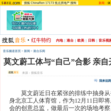
搜狐
ChinaRen
17173
焦点房地产
搜狗
新闻
-
体
内地
|
港台
|
欧美
|
日韩
|
音乐视
音乐频道首页
>
新闻
>
港台乐闻
莫文蔚工体与“自己”合影 亲
来源：
搜狐音乐
我来说两
莫文蔚近日在紧张的排练中抽身从
身北京工人体育馆，作为12月11日即将
会的创意总监，做最后一次的场地考察