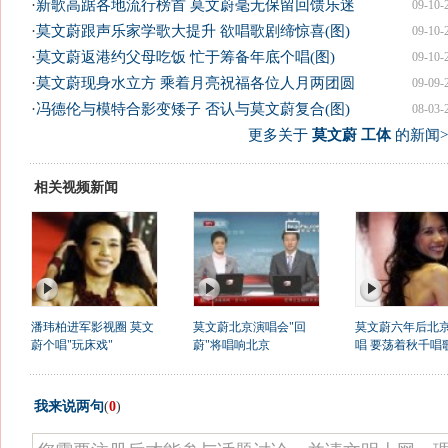
·
新歌高踞各地流行榜首 莫文蔚毫无保留回馈乐迷
09-10-
·
莫文蔚跟声乐家学歌大提升 欲唱歌剧缔惊喜(图)
09-10-
·
莫文蔚返港约父母吃饭 忙于筹备年底个唱(图)
09-10-
·
莫文蔚现身水立方 乘着月亮祝福各位人月两团圆
09-09-
·
冯德伦与模特合影变矮子 否认与莫文蔚复合(图)
08-03-
更多关于
莫文蔚 工体
的新闻>
相关视频新闻
潘玮柏进军影视圈 莫文
莫文蔚北京演唱会"回
莫文蔚六年后北
蔚个唱"玩床戏"
蔚"将唱响北京
唱 要荡着秋千唱
我来说两句
(
0
)