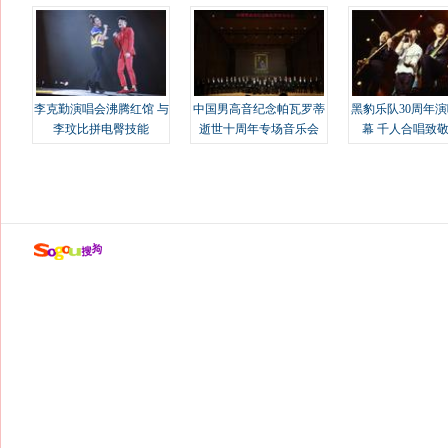
溢
李克勤演唱会沸腾红馆 与
中国男高音纪念帕瓦罗蒂
黑豹乐队30周年
李玟比拼电臀技能
逝世十周年专场音乐会
幕 千人合唱致