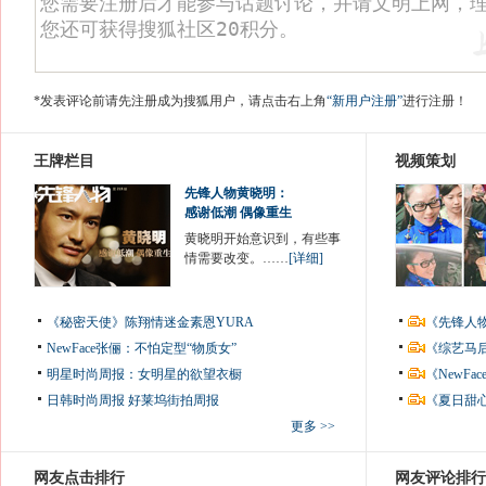
*发表评论前请先注册成为搜狐用户，请点击右上角
“新用户注册”
进行注册！
王牌栏目
视频策划
先锋人物黄晓明：
感谢低潮 偶像重生
黄晓明开始意识到，有些事
情需要改变。……
[详细]
《秘密天使》陈翔情迷金素恩YURA
《先锋人
NewFace张俪：不怕定型“物质女”
《综艺马
明星时尚周报：女明星的欲望衣橱
《NewF
日韩时尚周报
好莱坞街拍周报
《夏日甜
更多 >>
网友点击排行
网友评论排行