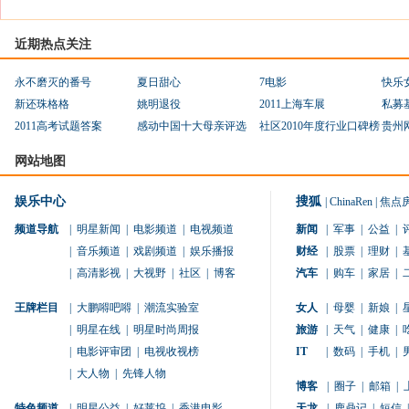
近期热点关注
永不磨灭的番号
夏日甜心
7电影
快乐
新还珠格格
姚明退役
2011上海车展
私募
2011高考试题答案
感动中国十大母亲评选
社区2010年度行业口碑榜
贵州
网站地图
娱乐中心
搜狐
|
ChinaRen
|
焦点
频道导航
|
明星新闻
|
电影频道
|
电视频道
新闻
|
军事
|
公益
|
|
音乐频道
|
戏剧频道
|
娱乐播报
财经
|
股票
|
理财
|
|
高清影视
|
大视野
|
社区
|
博客
汽车
|
购车
|
家居
|
王牌栏目
|
大鹏嘚吧嘚
|
潮流实验室
女人
|
母婴
|
新娘
|
|
明星在线
|
明星时尚周报
旅游
|
天气
|
健康
|
|
电影评审团
|
电视收视榜
IT
|
数码
|
手机
|
|
大人物
|
先锋人物
博客
|
圈子
|
邮箱
|
特色频道
|
明星公益
|
好莱坞
|
香港电影
天龙
|
鹿鼎记
|
短信
|