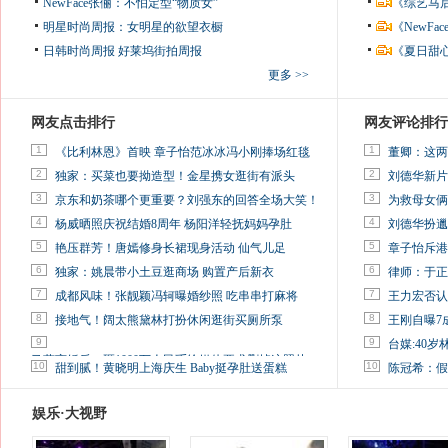
NewFace张俪：不怕定型“物质女”
《综艺马
明星时尚周报：女明星的欲望衣橱
《NewF
日韩时尚周报
好莱坞街拍周报
《夏日甜
更多 >>
网友点击排行
网友评论排行
1
1
《比利林恩》首映 章子怡范冰冰冯小刚捧场红毯
董卿：这两
2
2
独家：买菜也要拗造型！金星携女逛街有派头
刘德华新片
3
3
京东和奶茶哪个更重要？刘强东的回答全场大笑！
为救母女俩
4
4
杨威晒照庆祝结婚8周年 杨阳洋轻抚妈妈孕肚
刘德华扮邋
5
5
艳压群芳！唐嫣修身长裙现身活动 仙气儿足
章子怡斥港
6
6
独家：姚晨带小土豆逛商场 购置产后新衣
律师：于正
7
7
成都风味！张靓颖冯轲曝婚纱照 吃串串打麻将
王力宏否认
8
8
接地气！阔太熊黛林打扮休闲逛街买厕所泵
王刚自曝7
9
9
台媒:40
马蓉离婚后，砸1000万人民币给媒体要求删掉这照片
10
10
甜到腻！黄晓明上海庆生 Baby挺孕肚送蛋糕
陈冠希：假
娱乐·大视野