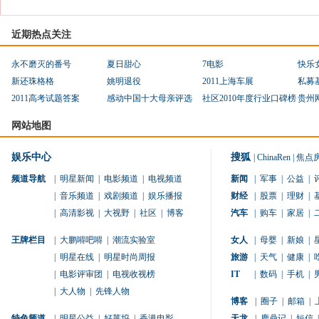
近期热点关注
永不磨灭的番号
夏日甜心
7电影
快乐
新还珠格格
姚明退役
2011上海车展
私募
2011高考试题答案
感动中国十大母亲评选
社区2010年度行业口碑榜
贵州
网站地图
娱乐中心
搜狐
|
ChinaRen
|
焦点
频道导航
|
明星新闻
|
电影频道
|
电视频道
新闻
|
军事
|
公益
|
|
音乐频道
|
戏剧频道
|
娱乐播报
财经
|
股票
|
理财
|
|
高清影视
|
大视野
|
社区
|
博客
汽车
|
购车
|
家居
|
王牌栏目
|
大鹏嘚吧嘚
|
潮流实验室
女人
|
母婴
|
新娘
|
|
明星在线
|
明星时尚周报
旅游
|
天气
|
健康
|
|
电影评审团
|
电视收视榜
IT
|
数码
|
手机
|
|
大人物
|
先锋人物
博客
|
圈子
|
邮箱
|
特色频道
|
明星公益
|
好莱坞
|
香港电影
天龙
|
鹿鼎记
|
短信
|