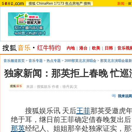
搜狐
ChinaRen
17173
焦点房地产
搜狗
新闻
-
体
内地
|
港台
|
欧美
|
日韩
|
音乐视
音乐频道首页
>
音乐专题
>
热点专题
>
2009那英北京演唱会
>
那英北京演唱会最新
独家新闻：那英拒上春晚 忙巡
来源：
搜狐娱乐
作者：徐丹岚/文
我来说两
搜狐娱乐讯 天后
王菲
那英受邀虎
绝于耳，继日前王菲确定借春晚复出后
那英
经纪人、姐姐那辛处独家证实，那英