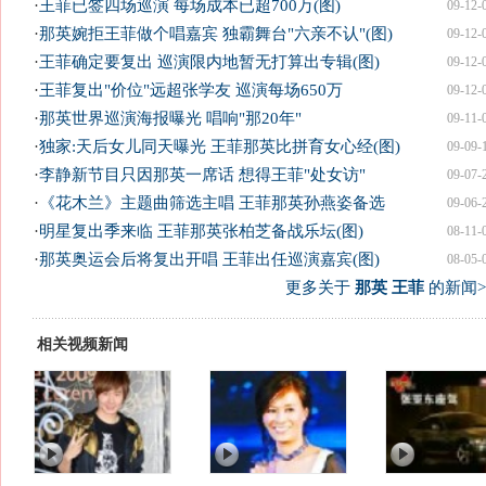
·
王菲已签四场巡演 每场成本已超700万(图)
09-12-
·
那英婉拒王菲做个唱嘉宾 独霸舞台"六亲不认"(图)
09-12-
·
王菲确定要复出 巡演限内地暂无打算出专辑(图)
09-12-
·
王菲复出"价位"远超张学友 巡演每场650万
09-12-
·
那英世界巡演海报曝光 唱响"那20年"
09-11-
·
独家:天后女儿同天曝光 王菲那英比拼育女心经(图)
09-09-
·
李静新节目只因那英一席话 想得王菲"处女访"
09-07-
·
《花木兰》主题曲筛选主唱 王菲那英孙燕姿备选
09-06-
·
明星复出季来临 王菲那英张柏芝备战乐坛(图)
08-11-
·
那英奥运会后将复出开唱 王菲出任巡演嘉宾(图)
08-05-
更多关于
那英 王菲
的新闻>
相关视频新闻