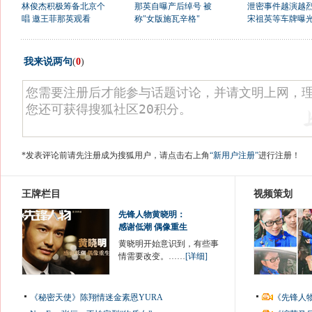
林俊杰积极筹备北京个
那英自曝产后绰号 被
泄密事件越演越烈
唱 邀王菲那英观看
称"女版施瓦辛格"
宋祖英等车牌曝
我来说两句
(
0
)
*发表评论前请先注册成为搜狐用户，请点击右上角
“新用户注册”
进行注册！
王牌栏目
视频策划
先锋人物黄晓明：
感谢低潮 偶像重生
黄晓明开始意识到，有些事
情需要改变。……
[详细]
《秘密天使》陈翔情迷金素恩YURA
《先锋人