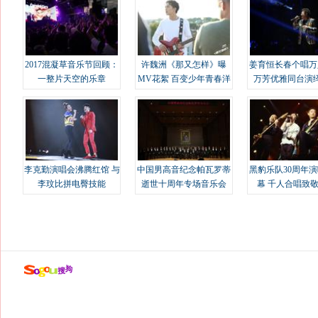
2017混凝草音乐节回顾：
许魏洲《那又怎样》曝
姜育恒长春个唱万
一整片天空的乐章
MV花絮 百变少年青春洋
万芳优雅同台演
溢
李克勤演唱会沸腾红馆 与
中国男高音纪念帕瓦罗蒂
黑豹乐队30周年
李玟比拼电臀技能
逝世十周年专场音乐会
幕 千人合唱致