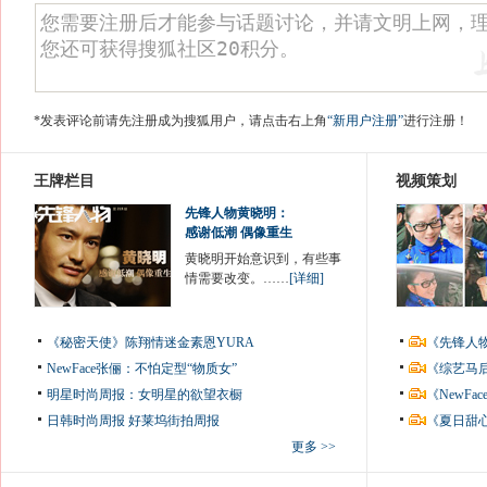
*发表评论前请先注册成为搜狐用户，请点击右上角
“新用户注册”
进行注册！
王牌栏目
视频策划
先锋人物黄晓明：
感谢低潮 偶像重生
黄晓明开始意识到，有些事
情需要改变。……
[详细]
《秘密天使》陈翔情迷金素恩YURA
《先锋人
NewFace张俪：不怕定型“物质女”
《综艺马
明星时尚周报：女明星的欲望衣橱
《NewF
日韩时尚周报
好莱坞街拍周报
《夏日甜
更多 >>