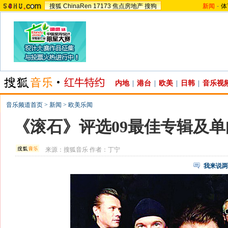
搜狐
ChinaRen
17173
焦点房地产
搜狗
新闻
-
体
内地
|
港台
|
欧美
|
日韩
|
音乐视
音乐频道首页
>
新闻
>
欧美乐闻
《滚石》评选09最佳专辑及单
来源：
搜狐音乐
作者：丁宁
我来说两