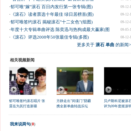
·
郁可唯"嫁"滚石 百日内发行第一张专辑(图)
09-12-
·
《滚石》读者票选十年最佳 绿日居榜首(图)
09-12-
·
郁可唯签约滚石 揭秘滚石"十二女色"(组图)
09-12-
·
年度十大专辑单曲评选 陈奕迅与热狗成最大赢家(图
09-05-
·
《滚石》评选2008年50张最佳专辑(多图)
08-12-
更多关于
滚石 单曲
的新闻>
相关视频新闻
郁可唯签约滚石唱片 张
方静走出"间谍门"阴霾
贝卢斯科尼被滚
震岳为其打造新碟
携全新单曲转战乐坛
评为09年度摇滚
我来说两句
(
0
)