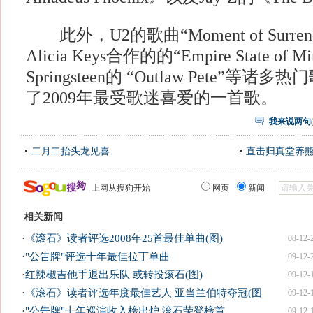
此外，U2的歌曲“Moment of Surrend
Alicia Keys合作的的“Empire State of M
Springsteen的 “Outlaw Pete”
了2009年最受歌迷喜爱的一首歌。
我来说两句
二月二抬头龙见喜
直击归真堂养
上网从搜狗开始
网页
新闻
相关新闻
·
《滚石》读者评选2008年25首最佳单曲(图)
08-12-
·
"公告牌"评选十年最佳拉丁单曲
09-12-
·
红辣椒吉他手退出乐队 或转投滚石(图)
09-12-
·
《滚石》读者评选年度最佳艺人 亚当兰伯特夺冠(图
09-12-
·
"公告牌"十年巡演收入榜出炉 滚石荣登榜首
09-12-