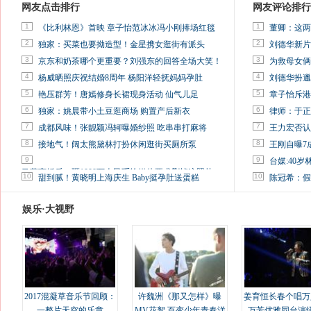
网友点击排行
网友评论排行
1
1
《比利林恩》首映 章子怡范冰冰冯小刚捧场红毯
董卿：这两
2
2
独家：买菜也要拗造型！金星携女逛街有派头
刘德华新片
3
3
京东和奶茶哪个更重要？刘强东的回答全场大笑！
为救母女俩
4
4
杨威晒照庆祝结婚8周年 杨阳洋轻抚妈妈孕肚
刘德华扮邋
5
5
艳压群芳！唐嫣修身长裙现身活动 仙气儿足
章子怡斥港
6
6
独家：姚晨带小土豆逛商场 购置产后新衣
律师：于正
7
7
成都风味！张靓颖冯轲曝婚纱照 吃串串打麻将
王力宏否认
8
8
接地气！阔太熊黛林打扮休闲逛街买厕所泵
王刚自曝7
9
9
台媒:40
马蓉离婚后，砸1000万人民币给媒体要求删掉这照片
10
10
甜到腻！黄晓明上海庆生 Baby挺孕肚送蛋糕
陈冠希：假
娱乐·大视野
2017混凝草音乐节回顾：
许魏洲《那又怎样》曝
姜育恒长春个唱万
一整片天空的乐章
MV花絮 百变少年青春洋
万芳优雅同台演