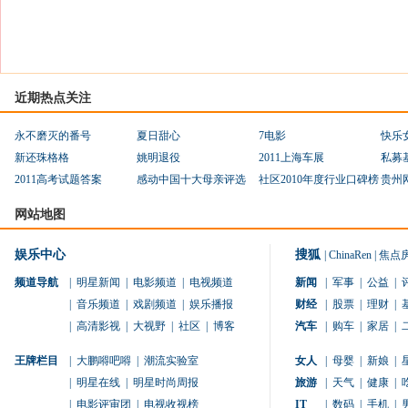
近期热点关注
永不磨灭的番号
夏日甜心
7电影
快乐
新还珠格格
姚明退役
2011上海车展
私募
2011高考试题答案
感动中国十大母亲评选
社区2010年度行业口碑榜
贵州
网站地图
娱乐中心
搜狐
|
ChinaRen
|
焦点
频道导航
|
明星新闻
|
电影频道
|
电视频道
新闻
|
军事
|
公益
|
|
音乐频道
|
戏剧频道
|
娱乐播报
财经
|
股票
|
理财
|
|
高清影视
|
大视野
|
社区
|
博客
汽车
|
购车
|
家居
|
王牌栏目
|
大鹏嘚吧嘚
|
潮流实验室
女人
|
母婴
|
新娘
|
|
明星在线
|
明星时尚周报
旅游
|
天气
|
健康
|
|
电影评审团
|
电视收视榜
IT
|
数码
|
手机
|