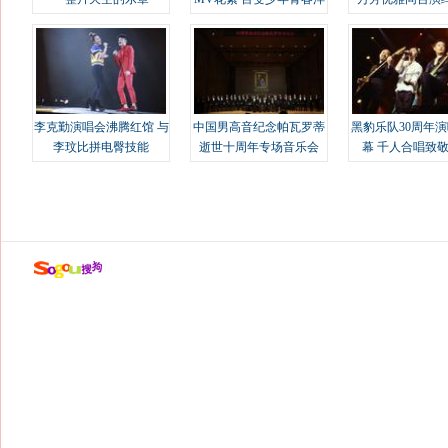
溢
李克勤演唱会沸腾红馆 与
中国男高音纪念帕瓦罗蒂
黑豹乐队30周年
李玟比拼电臀技能
逝世十周年专场音乐会
幕 千人合唱致