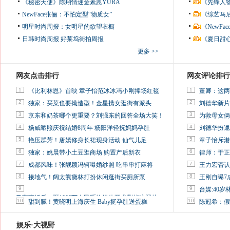
《秘密天使》陈翔情迷金素恩YURA
《先锋人
NewFace张俪：不怕定型“物质女”
《综艺马
明星时尚周报：女明星的欲望衣橱
《NewF
日韩时尚周报
好莱坞街拍周报
《夏日甜
更多 >>
网友点击排行
网友评论排行
1
1
《比利林恩》首映 章子怡范冰冰冯小刚捧场红毯
董卿：这两
2
2
独家：买菜也要拗造型！金星携女逛街有派头
刘德华新片
3
3
京东和奶茶哪个更重要？刘强东的回答全场大笑！
为救母女俩
4
4
杨威晒照庆祝结婚8周年 杨阳洋轻抚妈妈孕肚
刘德华扮邋
5
5
艳压群芳！唐嫣修身长裙现身活动 仙气儿足
章子怡斥港
6
6
独家：姚晨带小土豆逛商场 购置产后新衣
律师：于正
7
7
成都风味！张靓颖冯轲曝婚纱照 吃串串打麻将
王力宏否认
8
8
接地气！阔太熊黛林打扮休闲逛街买厕所泵
王刚自曝7
9
9
台媒:40
马蓉离婚后，砸1000万人民币给媒体要求删掉这照片
10
10
甜到腻！黄晓明上海庆生 Baby挺孕肚送蛋糕
陈冠希：假
娱乐·大视野