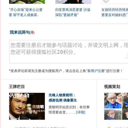
"开心农场"迎来公公婆
归亚蕾再演恶婆婆 沙溢
女孩经历经历情
婆 留守老人成偷菜..
深陷"婆媳矛盾"
婆婆反对媳妇进
我来说两句
(
0
)
*发表评论前请先注册成为搜狐用户，请点击右上角
“新用户注册”
进行注册！
王牌栏目
视频策划
先锋人物黄晓明：
感谢低潮 偶像重生
黄晓明开始意识到，有些事
情需要改变。……
[详细]