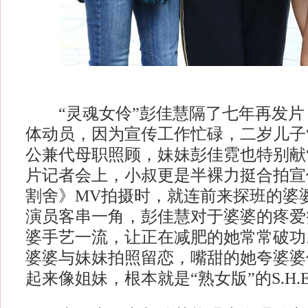
“灵魂女伶”彭佳慧隔了七年再发片
体动员，因为宣传工作忙碌，二岁儿子
公兼代母职照顾，妹妹彭佳霓也特别献
片记者会上，小叔更是半裸力挺合拍宣
割舍》MV拍摄时，就连前来探班的婆
演员客串一角，彭佳慧对于婆婆的疼爱
婆手艺一流，让正在减肥的她常常破功
婆婆与妹妹拍照留恋，嘴甜的她夸婆婆
起来像姐妹，根本就是“熟女版”的S.H.