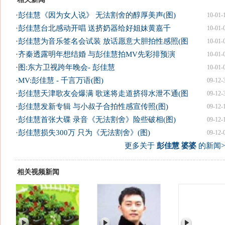
·
彭佳慧《因为女人说》 无法割舍的醇厚美声(图)
10-01-
·
彭佳慧台北感动开唱 送挤奶器给好姐妹黄嘉千
10-01-
·
彭佳慧为音乐签名会试装 放话愿意大胆拍性感照(图
10-01-
·
齐秦透露明年想结婚 与彭佳慧拍MV先彩排预演
10-01-
·
图:东方卫视跨年晚会- 彭佳慧
10-01-
·
MV:彭佳慧 - 千言万语(图)
09-12-
·
彭佳慧天津歌友会爆满 歌迷将走道挤得水泄不通(图
09-12-
·
彭佳慧发新专辑 与小叔子合拍性感宣传照(图)
09-12-
·
彭佳慧首张大碟 录音《无法割舍》险些破相(图)
09-12-
·
彭佳慧损失300万 只为《无法割舍》(图)
09-12-
更多关于
彭佳慧 婆婆
的新闻>
相关视频新闻