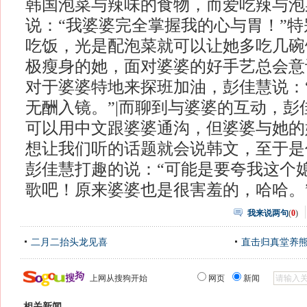
韩国泡菜与辣味的食物，而爱吃辣与泡
说：“我婆婆完全掌握我的心与胃！”
吃饭，光是配泡菜就可以让她多吃几碗
极瘦身的她，面对婆婆的好手艺总会意
对于婆婆特地来探班加油，彭佳慧说：
无酬入镜。”|而聊到与婆婆的互动，彭
可以用中文跟婆婆通沟，但婆婆与她的
想让我们听的话题就会说韩文，至于是
彭佳慧打趣的说：“可能是要夸我这个
歌吧！原来婆婆也是很害羞的，哈哈。
我来说两句
(
0
)
二月二抬头龙见喜
直击归真堂养
上网从搜狗开始
网页
新闻
相关新闻