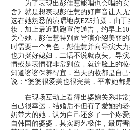
为了表现出彭佳慧能唱也会唱的实
舍》就是想表现彭佳慧的好声音让人无
选在她熟悉的演唱地点EZ5拍摄，由于
妆，加上最近勤跑宣传通告，约早上1
关心她，彭佳慧特别向导演介绍美丽的
时需要一个角色，彭佳慧并向导演大力
也力挺好媳妇，二话不说就点头。导演
情或是表情都非常到位，就连脸上的妆
知道婆婆保养得宜，当天的妆都是自己
说：“婆婆很爱美也很完美，平常她都
在现场互动上看得出婆媳关系非常
自己很幸运，结婚后不但有了爱她的老
奶带大的她，认为自己还多了一个疼爱
自韩国的婆婆，其实厨艺极佳，最厉害