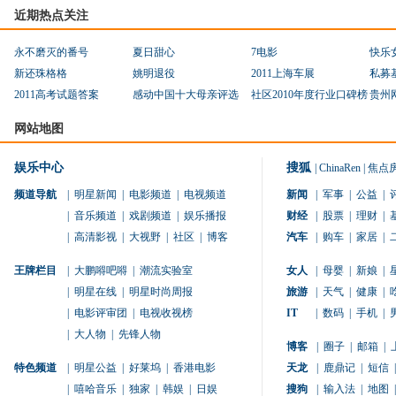
近期热点关注
永不磨灭的番号
夏日甜心
7电影
快乐
新还珠格格
姚明退役
2011上海车展
私募
2011高考试题答案
感动中国十大母亲评选
社区2010年度行业口碑榜
贵州
网站地图
娱乐中心
搜狐
|
ChinaRen
|
焦点
频道导航
|
明星新闻
|
电影频道
|
电视频道
新闻
|
军事
|
公益
|
|
音乐频道
|
戏剧频道
|
娱乐播报
财经
|
股票
|
理财
|
|
高清影视
|
大视野
|
社区
|
博客
汽车
|
购车
|
家居
|
王牌栏目
|
大鹏嘚吧嘚
|
潮流实验室
女人
|
母婴
|
新娘
|
|
明星在线
|
明星时尚周报
旅游
|
天气
|
健康
|
|
电影评审团
|
电视收视榜
IT
|
数码
|
手机
|
|
大人物
|
先锋人物
博客
|
圈子
|
邮箱
|
特色频道
|
明星公益
|
好莱坞
|
香港电影
天龙
|
鹿鼎记
|
短信
|
|
嘻哈音乐
|
独家
|
韩娱
|
日娱
搜狗
|
输入法
|
地图
|