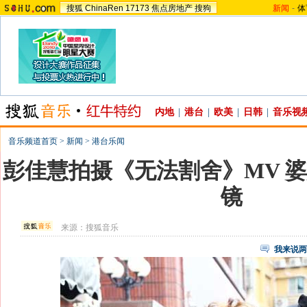
搜狐
ChinaRen
17173
焦点房地产
搜狗
新闻
-
体
内地
|
港台
|
欧美
|
日韩
|
音乐视
音乐频道首页
>
新闻
>
港台乐闻
彭佳慧拍摄《无法割舍》MV 
镜
来源：
搜狐音乐
我来说两