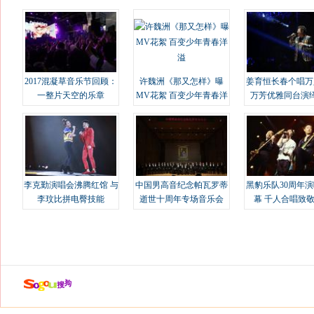
2017混凝草音乐节回顾：
许魏洲《那又怎样》曝
姜育恒长春个唱万
一整片天空的乐章
MV花絮 百变少年青春洋
万芳优雅同台演
溢
李克勤演唱会沸腾红馆 与
中国男高音纪念帕瓦罗蒂
黑豹乐队30周年
李玟比拼电臀技能
逝世十周年专场音乐会
幕 千人合唱致