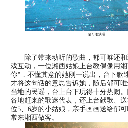
郁可唯演唱
除了带来动听的歌曲，郁可唯还和
戏互动，一位湘西姑娘上台教偶像用湘
你”，不懂其意的她刚一说出，台下歌
才将这句话的意思告诉她，随后郁可唯
当地的民谣，台上台下玩得十分热闹。
各地赶来的歌迷代表，还上台献歌、送
位5、6岁的小姑娘，亲手画画送给郁
常来湘西做客。