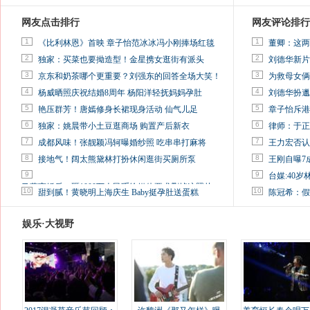
网友点击排行
网友评论排行
1
1
《比利林恩》首映 章子怡范冰冰冯小刚捧场红毯
董卿：这两
2
2
独家：买菜也要拗造型！金星携女逛街有派头
刘德华新片
3
3
京东和奶茶哪个更重要？刘强东的回答全场大笑！
为救母女俩
4
4
杨威晒照庆祝结婚8周年 杨阳洋轻抚妈妈孕肚
刘德华扮邋
5
5
艳压群芳！唐嫣修身长裙现身活动 仙气儿足
章子怡斥港
6
6
独家：姚晨带小土豆逛商场 购置产后新衣
律师：于正
7
7
成都风味！张靓颖冯轲曝婚纱照 吃串串打麻将
王力宏否认
8
8
接地气！阔太熊黛林打扮休闲逛街买厕所泵
王刚自曝7
9
9
台媒:40
马蓉离婚后，砸1000万人民币给媒体要求删掉这照片
10
10
甜到腻！黄晓明上海庆生 Baby挺孕肚送蛋糕
陈冠希：假
娱乐·大视野