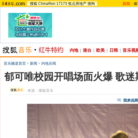
搜狐
ChinaRen
17173
焦点房地产
搜狗
新闻
-
体
内地
|
港台
|
欧美
|
日韩
|
音乐视
音乐频道首页
>
新闻
>
内地乐闻
郁可唯校园开唱场面火爆 歌迷
来源：
搜狐音乐
我来说两