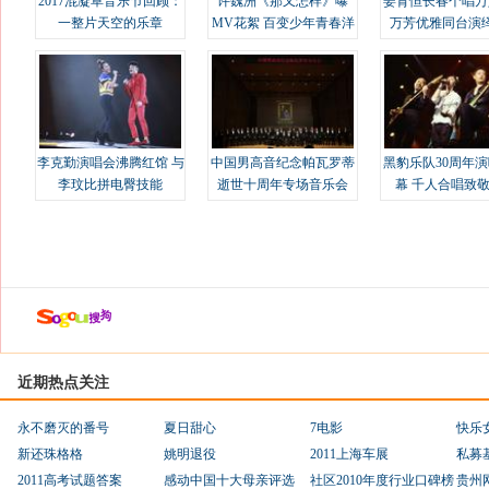
2017混凝草音乐节回顾：
许魏洲《那又怎样》曝
姜育恒长春个唱万
一整片天空的乐章
MV花絮 百变少年青春洋
万芳优雅同台演
溢
李克勤演唱会沸腾红馆 与
中国男高音纪念帕瓦罗蒂
黑豹乐队30周年
李玟比拼电臀技能
逝世十周年专场音乐会
幕 千人合唱致
近期热点关注
永不磨灭的番号
夏日甜心
7电影
快乐
新还珠格格
姚明退役
2011上海车展
私募
2011高考试题答案
感动中国十大母亲评选
社区2010年度行业口碑榜
贵州