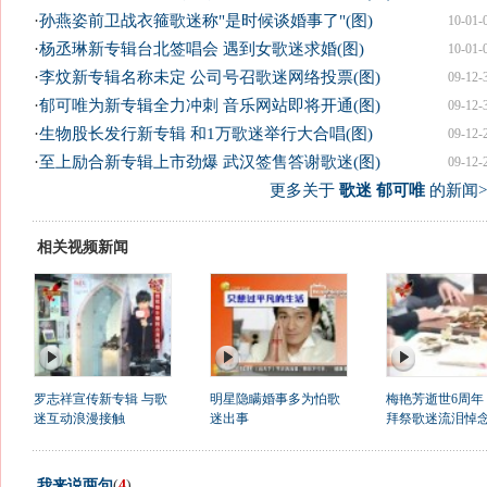
·
孙燕姿前卫战衣箍歌迷称"是时候谈婚事了"(图)
10-01-
·
杨丞琳新专辑台北签唱会 遇到女歌迷求婚(图)
10-01-
·
李炆新专辑名称未定 公司号召歌迷网络投票(图)
09-12-
·
郁可唯为新专辑全力冲刺 音乐网站即将开通(图)
09-12-
·
生物股长发行新专辑 和1万歌迷举行大合唱(图)
09-12-
·
至上励合新专辑上市劲爆 武汉签售答谢歌迷(图)
09-12-
更多关于
歌迷 郁可唯
的新闻>
相关视频新闻
罗志祥宣传新专辑 与歌
明星隐瞒婚事多为怕歌
梅艳芳逝世6周年
迷互动浪漫接触
迷出事
拜祭歌迷流泪悼
我来说两句
(
4
)