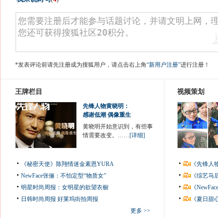
*发表评论前请先注册成为搜狐用户，请点击右上角
“新用户注册”
进行注册！
王牌栏目
视频策划
先锋人物黄晓明：
感谢低潮 偶像重生
黄晓明开始意识到，有些事
情需要改变。……
[详细]
《秘密天使》陈翔情迷金素恩YURA
《先锋人
NewFace张俪：不怕定型“物质女”
《综艺马
明星时尚周报：女明星的欲望衣橱
《NewF
日韩时尚周报
好莱坞街拍周报
《夏日甜
更多 >>