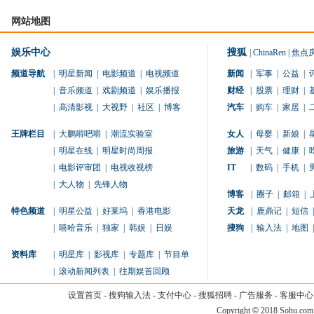
网站地图
娱乐中心
搜狐
|
ChinaRen
|
焦点
频道导航
|
明星新闻
|
电影频道
|
电视频道
新闻
|
军事
|
公益
|
|
音乐频道
|
戏剧频道
|
娱乐播报
财经
|
股票
|
理财
|
|
高清影视
|
大视野
|
社区
|
博客
汽车
|
购车
|
家居
|
王牌栏目
|
大鹏嘚吧嘚
|
潮流实验室
女人
|
母婴
|
新娘
|
|
明星在线
|
明星时尚周报
旅游
|
天气
|
健康
|
|
电影评审团
|
电视收视榜
IT
|
数码
|
手机
|
|
大人物
|
先锋人物
博客
|
圈子
|
邮箱
|
特色频道
|
明星公益
|
好莱坞
|
香港电影
天龙
|
鹿鼎记
|
短信
|
|
嘻哈音乐
|
独家
|
韩娱
|
日娱
搜狗
|
输入法
|
地图
|
资料库
|
明星库
|
影视库
|
专题库
|
节目单
|
滚动新闻列表
|
往期娱首回顾
设置首页
-
搜狗输入法
-
支付中心
-
搜狐招聘
-
广告服务
-
客服中心
Copyright
©
2018 Sohu.com