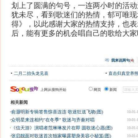
划上了圆满的句号，一连两小时的活动
犹未尽，看到歌迷们的热情，郁可唯现
得》，以此感谢大家的热情支持，也表
后，能有更多的机会唱自己的歌给大家
我来说两句
(
4
)
二月二抬头龙见喜
直击归真堂养
上网从搜狗开始
网页
新闻
相关新闻
·
俞灏明新专辑签售惊喜连连 歌迷狂送飞吻(图)
10-01-
·
众明星来连相约"在冬季" 歌迷与齐秦对唱
10-01-
·
《信天游》演唱者范琳琳发片在即 圆歌迷心愿(图)
10-01-
·
张启靓面对歌迷首次独家曝露塑身美容小秘笈(图)
10-01-