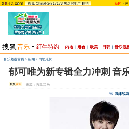
搜狐
ChinaRen
17173
焦点房地产
搜狗
新闻
-
体
内地
|
港台
|
欧美
|
日韩
|
音乐视
音乐频道首页
>
新闻
>
内地乐闻
郁可唯为新专辑全力冲刺 音
来源：
搜狐音乐
我来说两