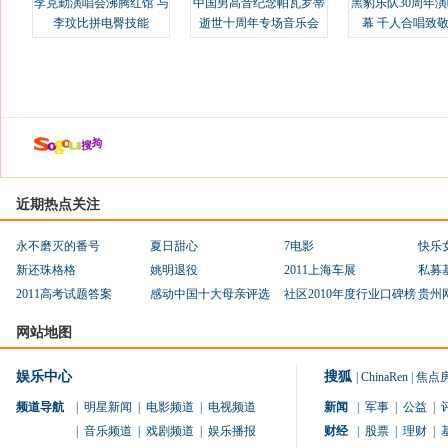
李克勤演唱会沸腾红馆 与
中国男高音纪念帕瓦罗蒂
黑豹乐队30周年
李玟比拼电臀技能
逝世十周年专场音乐会
幕 千人合唱致
近期热点关注
永不磨灭的番号
夏日甜心
7电影
快乐
新还珠格格
姚明退役
2011上海车展
私募
2011高考试题答案
感动中国十大母亲评选
社区2010年度行业口碑榜
贵州
网站地图
娱乐中心
搜狐
|
ChinaRen
|
焦点
频道导航
|
明星新闻
|
电影频道
|
电视频道
新闻
|
军事
|
公益
|
|
音乐频道
|
戏剧频道
|
娱乐播报
财经
|
股票
|
理财
|