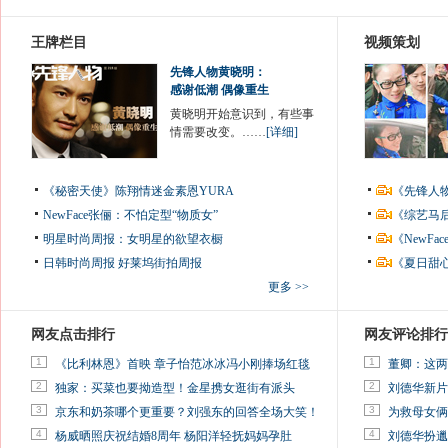
王牌栏目
视频策划
先锋人物黄晓明：
感谢低潮 偶像重生
黄晓明开始意识到，有些事
情需要改变。……
[详细]
《秘密天使》陈翔情迷金素恩YURA
《先锋人
NewFace张俪：不怕定型“物质女”
《综艺马
明星时尚周报：女明星的欲望衣橱
《NewF
日韩时尚周报
好莱坞街拍周报
《夏日甜
更多 >>
网友点击排行
网友评论排行
1
1
《比利林恩》首映 章子怡范冰冰冯小刚捧场红毯
董卿：这两
2
2
独家：买菜也要拗造型！金星携女逛街有派头
刘德华新片
3
3
京东和奶茶哪个更重要？刘强东的回答全场大笑！
为救母女俩
4
4
杨威晒照庆祝结婚8周年 杨阳洋轻抚妈妈孕肚
刘德华扮邋