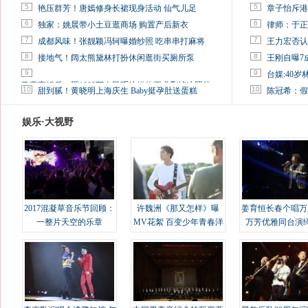
5
5
艳压群芳！唐嫣修身长裙现身活动 仙气儿足
章子怡斥港
6
6
独家：姚晨带小土豆逛商场 购置产后新衣
律师：于正
7
7
成都风味！张靓颖冯轲曝婚纱照 吃串串打麻将
王力宏否认
8
8
接地气！阔太熊黛林打扮休闲逛街买厕所泵
王刚自曝7
9
9
台媒:40
马蓉离婚后，砸1000万人民币给媒体要求删掉这照片
10
10
甜到腻！黄晓明上海庆生 Baby挺孕肚送蛋糕
陈冠希：假
娱乐·大视野
2017混凝草音乐节回顾：
许魏洲《那又怎样》曝
姜育恒长春个唱万
一整片天空的乐章
MV花絮 百变少年青春洋
万芳优雅同台演
溢