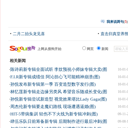
我来说两句
(
5
)
二月二抬头龙见喜
直击归真堂养
上网从搜狗开始
网页
新闻
相关新闻
·
陈诗莉新专辑全面试听 李炆预祝小师妹专辑大卖(图
10-01-
·
F.I.R新专辑成绩佳 阿沁担心飞可能精神崩溃(图)
10-01-
·
孙悦发布新专辑第一季 百变造型数字发行(图)
10-01-
·
林忆莲新专辑走边缘另类风 希望音乐随成长变化(图
10-01-
·
孙悦新专辑尝试新造型 视觉效果堪比Lady Gaga(图)
10-01-
·
周杰伦新专辑要走魔幻路线 现场遭遇逼婚(图)
10-01-
·
HIT-5带病集训 轻伤不下火线为新专辑冲刺(图)
09-11-
·
肆伍乐队日前筹备新专辑 后期制作进行最后冲刺(图
09-08-