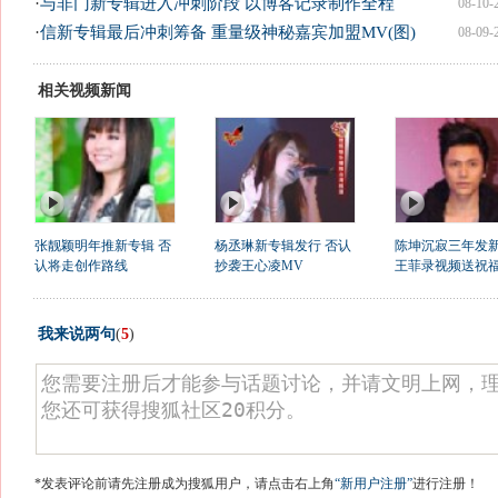
·
与非门新专辑进入冲刺阶段 以博客记录制作全程
08-10-
·
信新专辑最后冲刺筹备 重量级神秘嘉宾加盟MV(图)
08-09-
相关视频新闻
张靓颖明年推新专辑 否
杨丞琳新专辑发行 否认
陈坤沉寂三年发
认将走创作路线
抄袭王心凌MV
王菲录视频送祝
我来说两句
(
5
)
*发表评论前请先注册成为搜狐用户，请点击右上角
“新用户注册”
进行注册！