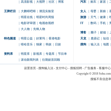
|
高清影视
|
大视野
|
社区
|
博客
汽车
|
购车
|
家居
|
王牌栏目
|
大鹏嘚吧嘚
|
潮流实验室
女人
|
母婴
|
新娘
|
|
明星在线
|
明星时尚周报
旅游
|
天气
|
健康
|
|
电影评审团
|
电视收视榜
IT
|
数码
|
手机
|
|
大人物
|
先锋人物
博客
|
圈子
|
邮箱
|
特色频道
|
明星公益
|
好莱坞
|
香港电影
天龙
|
鹿鼎记
|
短信
|
|
嘻哈音乐
|
独家
|
韩娱
|
日娱
搜狗
|
输入法
|
地图
|
资料库
|
明星库
|
影视库
|
专题库
|
节目单
|
滚动新闻列表
|
往期娱首回顾
设置首页
-
搜狗输入法
-
支付中心
-
搜狐招聘
-
广告服务
-
客服中心
Copyright
©
2018 Sohu.com
搜狐不良信息