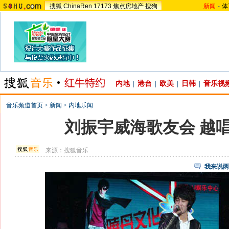
搜狐
ChinaRen
17173
焦点房地产
搜狗
新闻
-
体
内地
|
港台
|
欧美
|
日韩
|
音乐视
音乐频道首页
>
新闻
>
内地乐闻
刘振宇威海歌友会 越
来源：
搜狐音乐
我来说两