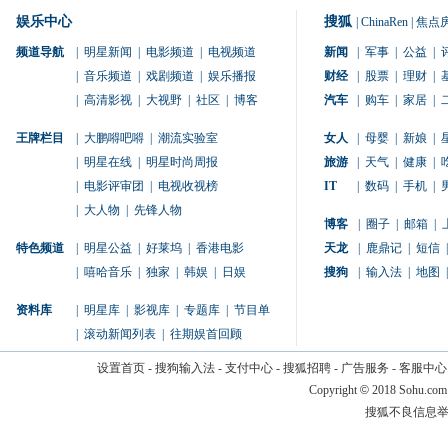
娱乐中心
搜狐
|
ChinaRen
|
焦点
频道导航
|
明星新闻
|
电影频道
|
电视频道
新闻
|
军事
|
公益
|
|
音乐频道
|
戏剧频道
|
娱乐播报
财经
|
股票
|
理财
|
|
高清影视
|
大视野
|
社区
|
博客
汽车
|
购车
|
家居
|
王牌栏目
|
大鹏嘚吧嘚
|
潮流实验室
女人
|
母婴
|
新娘
|
|
明星在线
|
明星时尚周报
旅游
|
天气
|
健康
|
|
电影评审团
|
电视收视榜
IT
|
数码
|
手机
|
|
大人物
|
先锋人物
博客
|
圈子
|
邮箱
|
特色频道
|
明星公益
|
好莱坞
|
香港电影
天龙
|
鹿鼎记
|
短信
|
|
嘻哈音乐
|
独家
|
韩娱
|
日娱
搜狗
|
输入法
|
地图
|
资料库
|
明星库
|
影视库
|
专题库
|
节目单
|
滚动新闻列表
|
往期娱首回顾
设置首页
-
搜狗输入法
-
支付中心
-
搜狐招聘
-
广告服务
-
客服中心
Copyright
©
2018 Sohu.com
搜狐不良信息