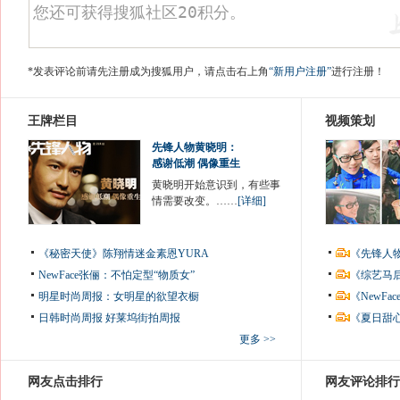
*发表评论前请先注册成为搜狐用户，请点击右上角
“新用户注册”
进行注册！
王牌栏目
视频策划
先锋人物黄晓明：
感谢低潮 偶像重生
黄晓明开始意识到，有些事
情需要改变。……
[详细]
《秘密天使》陈翔情迷金素恩YURA
《先锋人
NewFace张俪：不怕定型“物质女”
《综艺马
明星时尚周报：女明星的欲望衣橱
《NewF
日韩时尚周报
好莱坞街拍周报
《夏日甜
更多 >>
网友点击排行
网友评论排行