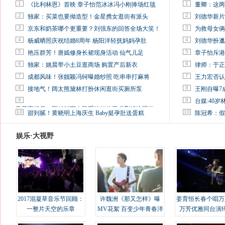
1
1
《比利林恩》首映 章子怡范冰冰冯小刚捧场红毯
董卿：这两
2
2
独家：买菜也要拗造型！金星携女逛街有派头
刘德华新片
3
3
京东和奶茶哪个更重要？刘强东的回答全场大笑！
为救母女俩
4
4
杨威晒照庆祝结婚8周年 杨阳洋轻抚妈妈孕肚
刘德华扮邋
5
5
艳压群芳！唐嫣修身长裙现身活动 仙气儿足
章子怡斥港
6
6
独家：姚晨带小土豆逛商场 购置产后新衣
律师：于正
7
7
成都风味！张靓颖冯轲曝婚纱照 吃串串打麻将
王力宏否认
8
8
接地气！阔太熊黛林打扮休闲逛街买厕所泵
王刚自曝7
9
9
台媒:40
马蓉离婚后，砸1000万人民币给媒体要求删掉这照片
10
10
甜到腻！黄晓明上海庆生 Baby挺孕肚送蛋糕
陈冠希：假
娱乐·大视野
2017混凝草音乐节回顾：
许魏洲《那又怎样》曝
姜育恒长春个唱万
一整片天空的乐章
MV花絮 百变少年青春洋
万芳优雅同台演
溢