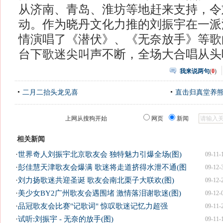
从济南、青岛、淮坊等地赶来支持，令
动。作为晓丹文化力推的刘振宇在一派
情演唱了《潜伏》、《无奈放手》等歌
台下歌迷尖叫声不断，全场大合唱从头
我来说两句
(
0
)
二月二抬头龙见喜
直击归真堂养
上网从搜狗开始
网页
新闻
相关新闻
·
世界奇人刘振宇北京歌友会 独特魅力引爆全场(图)
09-11-
·
彭佳慧天津歌友会爆满 歌迷将走道挤得水泄不通(图
09-12-
·
刘力扬歌迷共迎圣诞 歌友会南北栗子大联欢(图)
09-12-
·
美少女BY2广州歌友会遇围堵 激情落泪谢歌迷(图)
09-12-
·
品冠歌友会比赛"记歌词" 惊叹歌迷记忆力超强
09-11-
·
试听:刘振宇 - 无奈的放手(图)
09-11-