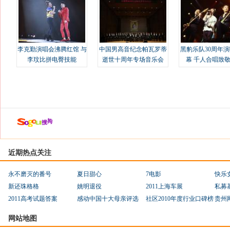
李克勤演唱会沸腾红馆 与
中国男高音纪念帕瓦罗蒂
黑豹乐队30周年
李玟比拼电臀技能
逝世十周年专场音乐会
幕 千人合唱致
近期热点关注
永不磨灭的番号
夏日甜心
7电影
快乐
新还珠格格
姚明退役
2011上海车展
私募
2011高考试题答案
感动中国十大母亲评选
社区2010年度行业口碑榜
贵州
网站地图