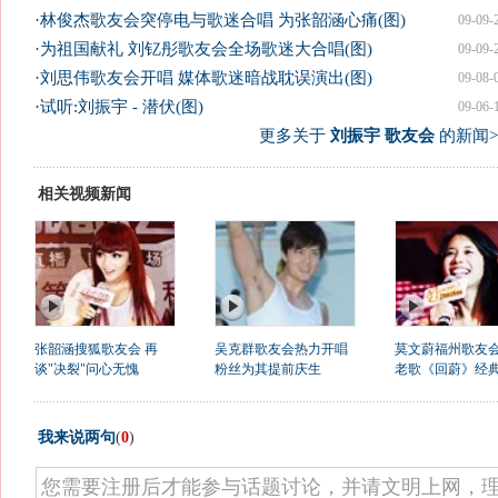
·
林俊杰歌友会突停电与歌迷合唱 为张韶涵心痛(图)
09-09-
·
为祖国献礼 刘钇彤歌友会全场歌迷大合唱(图)
09-09-
·
刘思伟歌友会开唱 媒体歌迷暗战耽误演出(图)
09-08-
·
试听:刘振宇 - 潜伏(图)
09-06-
更多关于
刘振宇 歌友会
的新闻>
相关视频新闻
张韶涵搜狐歌友会 再
吴克群歌友会热力开唱
莫文蔚福州歌友会
谈"决裂"问心无愧
粉丝为其提前庆生
老歌《回蔚》经
我来说两句
(
0
)