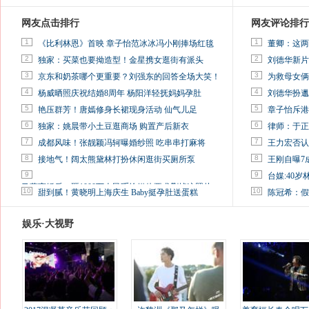
网友点击排行
网友评论排行
1
1
《比利林恩》首映 章子怡范冰冰冯小刚捧场红毯
董卿：这两
2
2
独家：买菜也要拗造型！金星携女逛街有派头
刘德华新片
3
3
京东和奶茶哪个更重要？刘强东的回答全场大笑！
为救母女俩
4
4
杨威晒照庆祝结婚8周年 杨阳洋轻抚妈妈孕肚
刘德华扮邋
5
5
艳压群芳！唐嫣修身长裙现身活动 仙气儿足
章子怡斥港
6
6
独家：姚晨带小土豆逛商场 购置产后新衣
律师：于正
7
7
成都风味！张靓颖冯轲曝婚纱照 吃串串打麻将
王力宏否认
8
8
接地气！阔太熊黛林打扮休闲逛街买厕所泵
王刚自曝7
9
9
台媒:40
马蓉离婚后，砸1000万人民币给媒体要求删掉这照片
10
10
甜到腻！黄晓明上海庆生 Baby挺孕肚送蛋糕
陈冠希：假
娱乐·大视野