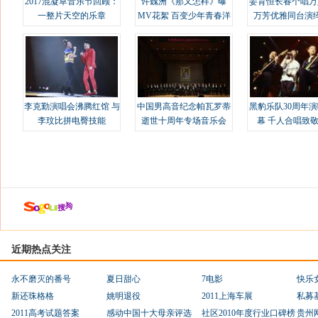
2017混凝草音乐节回顾：
许魏洲《那又怎样》曝
姜育恒长春个唱万
一整片天空的乐章
MV花絮 百变少年青春洋
万芳优雅同台演
溢
李克勤演唱会沸腾红馆 与
中国男高音纪念帕瓦罗蒂
黑豹乐队30周年
李玟比拼电臀技能
逝世十周年专场音乐会
幕 千人合唱致
近期热点关注
永不磨灭的番号
夏日甜心
7电影
快乐
新还珠格格
姚明退役
2011上海车展
私募
2011高考试题答案
感动中国十大母亲评选
社区2010年度行业口碑榜
贵州