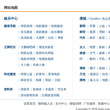
网站地图
娱乐中心
搜狐
|
ChinaRen
|
焦点
频道导航
|
明星新闻
|
电影频道
|
电视频道
新闻
|
军事
|
公益
|
|
音乐频道
|
戏剧频道
|
娱乐播报
财经
|
股票
|
理财
|
|
高清影视
|
大视野
|
社区
|
博客
汽车
|
购车
|
家居
|
王牌栏目
|
大鹏嘚吧嘚
|
潮流实验室
女人
|
母婴
|
新娘
|
|
明星在线
|
明星时尚周报
旅游
|
天气
|
健康
|
|
电影评审团
|
电视收视榜
IT
|
数码
|
手机
|
|
大人物
|
先锋人物
博客
|
圈子
|
邮箱
|
特色频道
|
明星公益
|
好莱坞
|
香港电影
天龙
|
鹿鼎记
|
短信
|
|
嘻哈音乐
|
独家
|
韩娱
|
日娱
搜狗
|
输入法
|
地图
|
资料库
|
明星库
|
影视库
|
专题库
|
节目单
|
滚动新闻列表
|
往期娱首回顾
设置首页
-
搜狗输入法
-
支付中心
-
搜狐招聘
-
广告服务
-
客服中心
Copyright
©
2018 Sohu.com