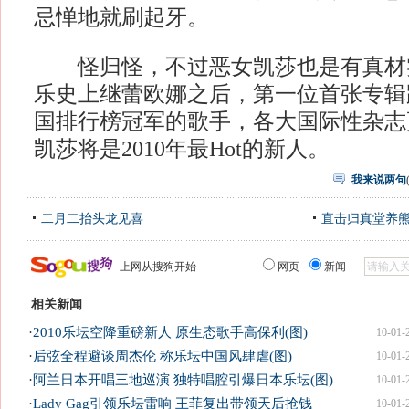
忌惮地就刷起牙。
怪归怪，不过恶女凯莎也是有真材
乐史上继蕾欧娜之后，第一位首张专辑
国排行榜冠军的歌手，各大国际性杂志
凯莎将是2010年最Hot的新人。
我来说两句
二月二抬头龙见喜
直击归真堂养
上网从搜狗开始
网页
新闻
相关新闻
·
2010乐坛空降重磅新人 原生态歌手高保利(图)
10-01-
·
后弦全程避谈周杰伦 称乐坛中国风肆虐(图)
10-01-
·
阿兰日本开唱三地巡演 独特唱腔引爆日本乐坛(图)
10-01-
·
Lady Gag引领乐坛雷响 王菲复出带领天后抢钱
10-01-