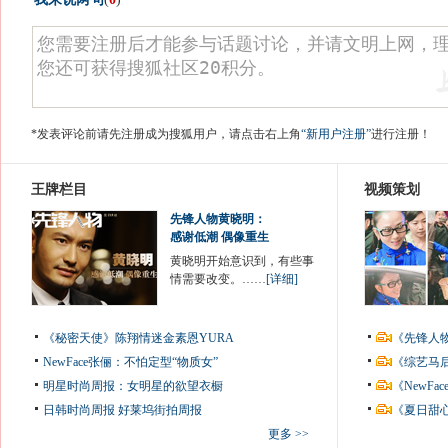
*发表评论前请先注册成为搜狐用户，请点击右上角
“新用户注册”
进行注册！
王牌栏目
视频策划
先锋人物黄晓明：
感谢低潮 偶像重生
黄晓明开始意识到，有些事
情需要改变。……
[详细]
《秘密天使》陈翔情迷金素恩YURA
《先锋人
NewFace张俪：不怕定型“物质女”
《综艺马
明星时尚周报：女明星的欲望衣橱
《NewF
日韩时尚周报
好莱坞街拍周报
《夏日甜
更多 >>