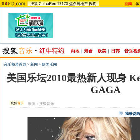
搜狐
ChinaRen
17173
焦点房地产
搜狗
新闻
-
体
内地
|
港台
|
欧美
|
日韩
|
音乐视
音乐频道首页
>
新闻
>
欧美乐闻
美国乐坛2010最热新人现身 Ke
GAGA
来源：
搜狐音乐
我来说两