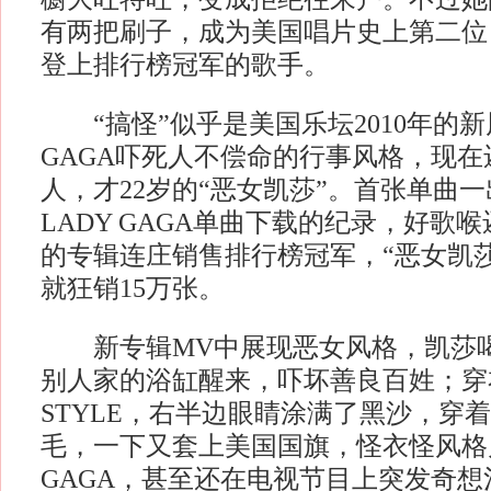
有两把刷子，成为美国唱片史上第二位
登上排行榜冠军的歌手。
“搞怪”似乎是美国乐坛2010年的新
GAGA吓死人不偿命的行事风格，现
人，才22岁的“恶女凯莎”。首张单曲
LADY GAGA单曲下载的纪录，好歌
的专辑连庄销售排行榜冠军，“恶女凯
就狂销15万张。
新专辑MV中展现恶女风格，凯莎喝
别人家的浴缸醒来，吓坏善良百姓；穿
STYLE，右半边眼睛涂满了黑沙，穿
毛，一下又套上美国国旗，怪衣怪风格几
GAGA，甚至还在电视节目上突发奇