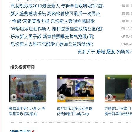
·
恶女凯莎成2010最强新人 专辑单曲双料冠军(图)
10-01-
·
新人盛典感动乐坛 高晓松曾轶可最后一次同台
10-01-
·
"性感"宋祖英得力挺 乐坛新人誓唱性感民歌
10-01-
·
09华语乐坛创作新人 谢和弦徐佳莹成绩凸显(图)
09-12-
·
乐坛新人孟子焱 新宣传照曝光帅气抢眼(图)
09-06-
·
乐坛新人火雅不忘献爱心参加公益活动(图)
09-05-
更多关于
乐坛 恶女
的新闻>
相关视频新闻
林依晨变身乐坛新人 希
传华语乐坛多位女星模
方静走出"间谍门
望用音乐感动歌迷
仿美国歌手LadyGaga
携全新单曲转战
我来说两句
(
0
)