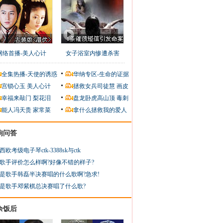
网络首播-美人心计
女子浴室内惨遭杀害
全集热播-天使的诱惑
华纳专区-生命的证据
宫锁心玉
美人心计
拯救女兵司徒慧
画皮
幸福来敲门
梨花泪
盘龙卧虎高山顶
毒刺
能人冯天贵
家常菜
拿什么拯救我的爱人
狗问答
西欧考级电子琴ctk-3388sk与ctk
歌手评价怎么样啊?好像不错的样子?
是歌手韩磊半决赛唱的什么歌啊?急求!
是歌手邓紫棋总决赛唱了什么歌?
余饭后