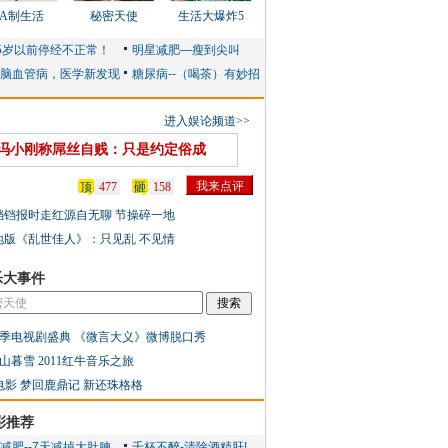
AA制生活
秘密天使
生活大爆炸5
进入娱论频道>>
冯小刚称屌丝自贱：只是约定俗成
顶
477
砸
158
铛铛报时走红源自无聊 节操碎一地
地版《乱世佳人》：只见乱 不见情
乐大事件
季电视剧盛典
《微言大义》微博脱口秀
山暮雪
2011红牛音乐之旅
电影
梦回鹿鼎记
新还珠格格
彩推荐