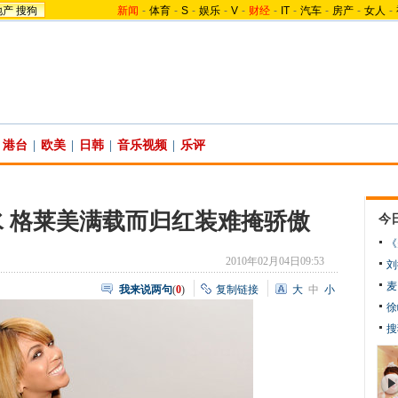
地产
搜狗
新闻
-
体育
-
S
-
娱乐
-
V
-
财经
-
IT
-
汽车
-
房产
-
女人
-
港台
|
欧美
|
日韩
|
音乐视频
|
乐评
 格莱美满载而归红装难掩骄傲
今
《
2010年02月04日09:53
刘
麦
我来说两句
(
0
)
复制链接
大
中
小
徐
搜