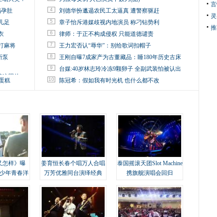
言
4
妈孕肚
刘德华扮邋遢农民工太逼真 遭警察驱赶
灵
5
儿足
章子怡斥港媒歧视内地演员 称刁钻势利
推
6
衣
律师：于正不构成侵权 只能道德谴责
7
打麻将
王力宏否认“辱华”：别给歌词扣帽子
8
所泵
王刚自曝7成家产为古董藏品：睡180年历史古床
9
台媒:40岁林志玲冷冻9颗卵子 全副武装怕被认出
掉这照片
10
蛋糕
陈冠希：假如我有时光机 也什么都不改
又怎样》曝
姜育恒长春个唱万人合唱
泰国摇滚天团Slot Machine
变少年青春洋
万芳优雅同台演绎经典
携旗舰演唱会回归