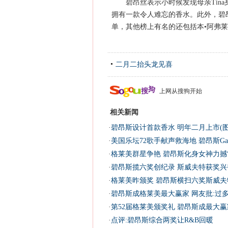
碧昂丝表示小时候发现母亲Tina
拥有一款令人难忘的香水。此外，碧昂
单，其他榜上有名的还包括本•阿弗莱克与
二月二抬头龙见喜
上网从搜狗开始
相关新闻
·
碧昂斯设计首款香水 明年二月上市(图
·
美国乐坛72歌手献声救海地 碧昂斯Ga
·
格莱美群星争艳 碧昂斯化身女神力撼
·
碧昂斯揽六奖创纪录 斯威夫特获奖兴
·
格莱美昨颁奖 碧昂斯横扫六奖斯威夫
·
碧昂斯成格莱美最大赢家 网友批:过
·
第52届格莱美颁奖礼 碧昂斯成最大赢
·
点评:碧昂斯综合两奖让R&B回暖