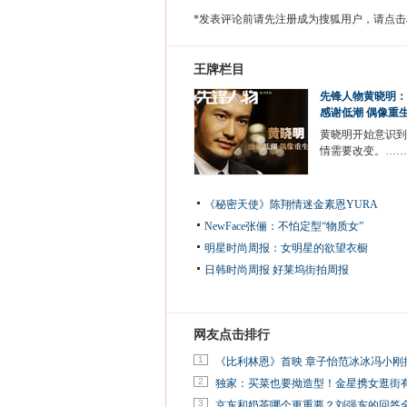
*发表评论前请先注册成为搜狐用户，请点击
王牌栏目
先锋人物黄晓明：
感谢低潮 偶像重
黄晓明开始意识到
情需要改变。……
《秘密天使》陈翔情迷金素恩YURA
NewFace张俪：不怕定型“物质女”
明星时尚周报：女明星的欲望衣橱
日韩时尚周报
好莱坞街拍周报
网友点击排行
1
《比利林恩》首映 章子怡范冰冰冯小刚
2
独家：买菜也要拗造型！金星携女逛街
3
京东和奶茶哪个更重要？刘强东的回答