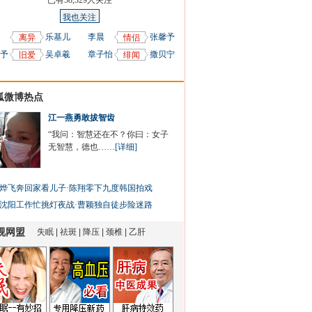
已有
58,329
人关注
我也关注
乐基儿
李晨
张馨予
离异
情侣
予
吴卓羲
章子怡
撒贝宁
旧爱
绯闻
狐微博热点
江一燕勇敢拔智齿
“我问：智慧还在不？你曰：女子
无智慧，德也……
[详细]
烨飞奔回家看儿子
·
陈翔零下九度韩国拍戏
沈阳工作忙挑灯夜战
·
曹颖独自徒步险迷路