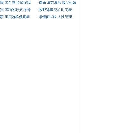
情
|
黑白雪
欲望游戏
裸婚
幕前幕后
极品姐妹
异
|
黑猫的狞笑
考骨
牧野诡事
死亡时间表
荐
|
宝贝这样做真棒
读懂面试经
人性管理