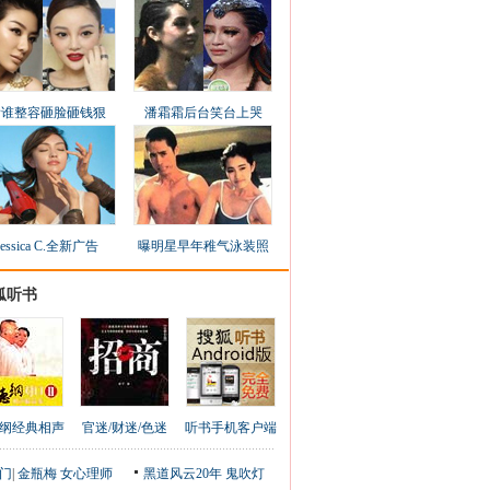
看谁整容砸脸砸钱狠
潘霜霜后台笑台上哭
Jessica C.全新广告
曝明星早年稚气泳装照
狐听书
纲经典相声
官迷/财迷/色迷
听书手机客户端
门
|
金瓶梅
女心理师
黑道风云20年
鬼吹灯