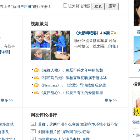
设为辩论话题
右上角
“新用户注册”
进行注册！
视频策划
《大鹏嘚吧嘚》416期
生
杨丽萍提菜篮逛车展 时尚
，有些事
与村姑仅一线之隔…
[详细]
[详细]
《先锋人物》：黄磊不惑之年中的智慧
《综艺马后炮》陈柏霖曝初吻属于范冰冰
搜
《NewFace》：《北爱》导演续集玩穿越
《夏日甜心》：和夏日有关的爱情世界
更多 >>
更多 >>
网友评论排行
郭德
1
捧场红毯
董卿：这两年没什么突破 激烈竞争环境令我不安
2
有派头
刘德华新片扮“犀利哥”街头狂奔
热
3
全场大笑！
为救母女俩 人艺演员中数刀(图)