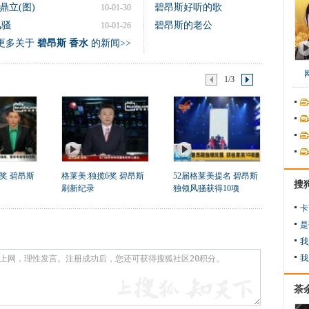
鼎立(图)
碧昂斯好听的歌
10-01-30
风骚
碧昂斯的老公
10-01-26
更多关于
碧昂斯 香水
的新闻>>
1/3
奖 碧昂斯
格莱美:独揽6奖 碧昂斯
52届格莱美提名 碧昂斯
搜
刷新纪录
独领风骚获得10项
卡
是
我
我
茶