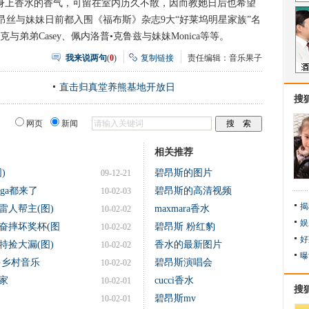
身上香水的香气，可留在室内历久不散，因而教她日后也希望
丝与妹妹日前都入围《福布斯》杂志9大“好莱坞明星家族”名
弟弟Casey、佩内洛普•克鲁兹与妹妹Monica等等。
我来说两句
(
0
)
复制链接
责任编辑：音乐果子
直击归真堂养熊基地开放日
搜
网页
新闻
相关推荐
)
碧昂斯的图片
09-12-21
ga都来了
碧昂斯的高清视频
10-02-03
揭
雷人帮主(图)
maxmara香水
10-02-02
娱
奋摔坏奖杯(图
碧昂斯 粉红豹
10-02-02
好
特捡大漏(图)
香水的最新图片
10-02-02
曝
多乡村音乐
碧昂斯演唱会
10-02-02
家
cucci香水
10-02-01
搜
碧昂斯mv
10-02-01