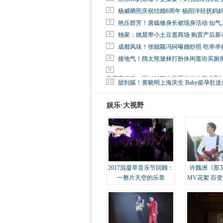
4
杨威晒照庆祝结婚8周年 杨阳洋轻抚妈
5
艳压群芳！唐嫣修身长裙现身活动 仙气
6
独家：姚晨带小土豆逛商场 购置产后新
7
成都风味！张靓颖冯轲曝婚纱照 吃串串
8
接地气！阔太熊黛林打扮休闲逛街买厕
9
马蓉离婚后，砸1000万人民币给媒体要求删
10
甜到腻！黄晓明上海庆生 Baby挺孕肚送
娱乐·大视野
2017混凝草音乐节回顾：
许魏洲《那
一整片天空的乐章
MV花絮 百
溢