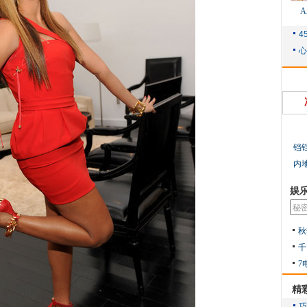
铛
内
娱
秋
千
7
精