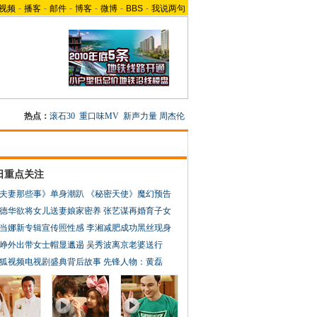
视频
-
播客
-
邮件
-
博客
-
微博
-
BBS
-
我说两句
热点：
滚石30
重口味MV
新声力量
周杰伦
日重点关注
夫妻那些事》单身潮趴
《秘密天使》魔幻预告
德华欲将女儿送妻娘家密养
张艺谋再婚育子女
当娜新专辑宣传照性感
李湘减肥成功黑丝现身
峥外出带女士帽显邋遢
吴秀波离京老婆送行
狐视频电视剧盛典背后故事
先锋人物：黄磊