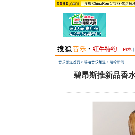
搜狐
ChinaRen
17173
焦点房
内地
|
音乐频道首页
>
嘻哈音乐频道
>
嘻哈新闻
碧昂斯推新品香水