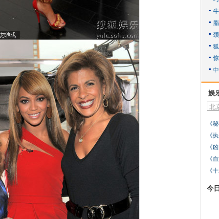
娱
《秘
《执
《凶
《血
《十
今