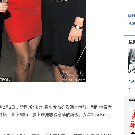
黎明
张馨
搜
刘
小
间2月2日，碧昂斯“热力”香水发布会及酒会举行。刚刚捧得六
，喜上眉梢，脸上难掩志得意满的骄傲。女星Tara Kraft、
。