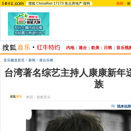
搜狐
ChinaRen
17173
焦点房地产
搜狗
新闻
-
体
内地
|
港台
|
欧美
|
日韩
|
音乐视
音乐频道首页
>
新闻
>
港台乐闻
台湾著名综艺主持人康康新年送
族
来源：
搜狐音乐
我来说两