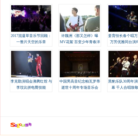
2017混凝草音乐节回顾：
许魏洲《那又怎样》曝
姜育恒长春个唱万
一整片天空的乐章
MV花絮 百变少年青春洋
万芳优雅同台演
溢
李克勤演唱会沸腾红馆 与
中国男高音纪念帕瓦罗蒂
黑豹乐队30周年
李玟比拼电臀技能
逝世十周年专场音乐会
幕 千人合唱致