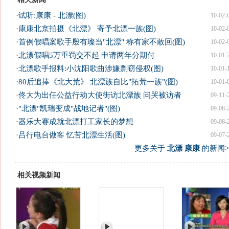
·
试听:康康 - 北漂(图)
10-02-
·
康康北京拍摄《北漂》 寄予北漂一族(图)
10-02-
·
首例假唱案歌手殷有璨当"北漂" 称有家不敢回(图)
10-02-
·
北漂假唱5万重罚交不起 申请两年分期付
10-01-
·
北漂歌手报料:小沈阳歌曲涉嫌剽窃侵权(图)
10-01-
·
80后追捧《北大荒》 北漂族自比"拓荒一族"(图)
10-01-
·
佟大为出任公益行动大使街访北漂族 问哭被访者
09-11-
·
"北漂"凯瑞变成"战地记者"(图)
09-08-
·
器乐大赛成就北漂打工家长的梦想
09-08-
·
吕行电台做客 忆苦北漂生活(图)
09-07-
更多关于
北漂 康康
的新闻>
相关视频新闻