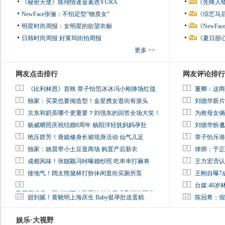
《秘密天使》陈翔情迷金素恩YURA
《先锋人
NewFace张俪：不怕定型“物质女”
《综艺马
明星时尚周报：女明星的欲望衣橱
《NewF
日韩时尚周报
好莱坞街拍周报
《夏日甜
更多 >>
网友点击排行
网友评论排行
1
1
《比利林恩》首映 章子怡范冰冰冯小刚捧场红毯
董卿：这两
2
2
独家：买菜也要拗造型！金星携女逛街有派头
刘德华新片
3
3
京东和奶茶哪个更重要？刘强东的回答全场大笑！
为救母女俩
4
4
杨威晒照庆祝结婚8周年 杨阳洋轻抚妈妈孕肚
刘德华扮邋
5
5
艳压群芳！唐嫣修身长裙现身活动 仙气儿足
章子怡斥港
6
6
独家：姚晨带小土豆逛商场 购置产后新衣
律师：于正
7
7
成都风味！张靓颖冯轲曝婚纱照 吃串串打麻将
王力宏否认
8
8
接地气！阔太熊黛林打扮休闲逛街买厕所泵
王刚自曝7
9
9
台媒:40
马蓉离婚后，砸1000万人民币给媒体要求删掉这照片
10
10
甜到腻！黄晓明上海庆生 Baby挺孕肚送蛋糕
陈冠希：假
娱乐·大视野