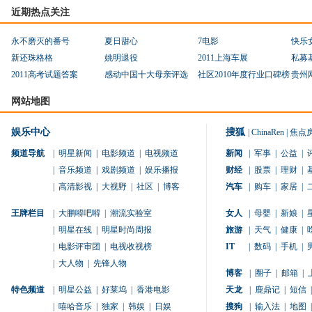
近期热点关注
永不磨灭的番号
夏日甜心
7电影
快乐
新还珠格格
姚明退役
2011上海车展
私募
2011高考试题答案
感动中国十大母亲评选
社区2010年度行业口碑榜
贵州
网站地图
娱乐中心
搜狐
|
ChinaRen
|
焦点
频道导航
|
明星新闻
|
电影频道
|
电视频道
新闻
|
军事
|
公益
|
|
音乐频道
|
戏剧频道
|
娱乐播报
财经
|
股票
|
理财
|
|
高清影视
|
大视野
|
社区
|
博客
汽车
|
购车
|
家居
|
王牌栏目
|
大鹏嘚吧嘚
|
潮流实验室
女人
|
母婴
|
新娘
|
|
明星在线
|
明星时尚周报
旅游
|
天气
|
健康
|
|
电影评审团
|
电视收视榜
IT
|
数码
|
手机
|
|
大人物
|
先锋人物
博客
|
圈子
|
邮箱
|
特色频道
|
明星公益
|
好莱坞
|
香港电影
天龙
|
鹿鼎记
|
短信
|
|
嘻哈音乐
|
独家
|
韩娱
|
日娱
搜狗
|
输入法
|
地图
|