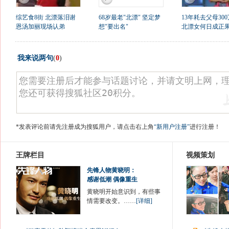
综艺食8街 北漂落泪谢
68岁最老"北漂" 坚定梦
13年耗去父母300
恩汤加丽现场认弟
想"要出名"
北漂女何日成正
我来说两句
(
0
)
*发表评论前请先注册成为搜狐用户，请点击右上角
“新用户注册”
进行注册！
王牌栏目
视频策划
先锋人物黄晓明：
感谢低潮 偶像重生
黄晓明开始意识到，有些事
情需要改变。……
[详细]