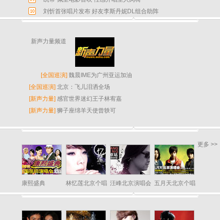
刘忻首张唱片发布 好友李斯丹妮DL组合助阵
新声力量频道
[
全国巡演
]
魏晨IME为广州亚运加油
[
全国巡演
]
北京：飞儿泪洒全场
[
新声力量
]
感官世界迷幻王子林宥嘉
[
新声力量
]
狮子座绵羊天使曾轶可
更多 >>
康熙盛典
林忆莲北京个唱
汪峰北京演唱会
五月天北京个唱