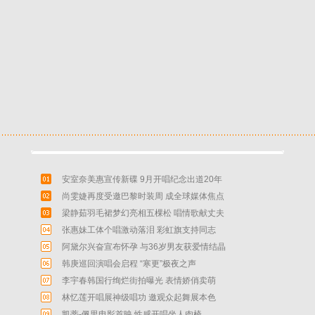
安室奈美惠宣传新碟 9月开唱纪念出道20年
尚雯婕再度受邀巴黎时装周 成全球媒体焦点
梁静茹羽毛裙梦幻亮相五棵松 唱情歌献丈夫
张惠妹工体个唱激动落泪 彩虹旗支持同志
阿黛尔兴奋宣布怀孕 与36岁男友获爱情结晶
韩庚巡回演唱会启程 “寒更”极夜之声
李宇春韩国行绚烂街拍曝光 表情娇俏卖萌
林忆莲开唱展神级唱功 邀观众起舞展本色
凯蒂-佩里电影首映 性感开唱坐人肉椅