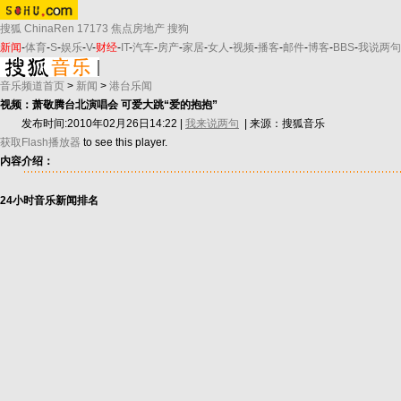
搜狐
ChinaRen
17173
焦点房地产
搜狗
新闻
-
体育
-
S
-
娱乐
-
V
-
财经
-
IT
-
汽车
-
房产
-
家居
-
女人
-
视频
-
播客
-
邮件
-
博客
-
BBS
-
我说两句
音乐频道首页
>
新闻
>
港台乐闻
视频：萧敬腾台北演唱会 可爱大跳“爱的抱抱”
发布时间:2010年02月26日14:22 |
我来说两句
| 来源：搜狐音乐
获取Flash播放器
to see this player.
内容介绍：
24小时音乐新闻排名