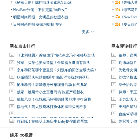
《秘密天使》陈翔情迷金素恩YURA
《先锋人
NewFace张俪：不怕定型“物质女”
《综艺马
明星时尚周报：女明星的欲望衣橱
《NewF
日韩时尚周报
好莱坞街拍周报
《夏日甜
更多 >>
网友点击排行
网友评论排行
1
1
《比利林恩》首映 章子怡范冰冰冯小刚捧场红毯
董卿：这两
2
2
独家：买菜也要拗造型！金星携女逛街有派头
刘德华新片
3
3
京东和奶茶哪个更重要？刘强东的回答全场大笑！
为救母女俩
4
4
杨威晒照庆祝结婚8周年 杨阳洋轻抚妈妈孕肚
刘德华扮邋
5
5
艳压群芳！唐嫣修身长裙现身活动 仙气儿足
章子怡斥港
6
6
独家：姚晨带小土豆逛商场 购置产后新衣
律师：于正
7
7
成都风味！张靓颖冯轲曝婚纱照 吃串串打麻将
王力宏否认
8
8
接地气！阔太熊黛林打扮休闲逛街买厕所泵
王刚自曝7
9
9
台媒:40
马蓉离婚后，砸1000万人民币给媒体要求删掉这照片
10
10
甜到腻！黄晓明上海庆生 Baby挺孕肚送蛋糕
陈冠希：假
娱乐·大视野