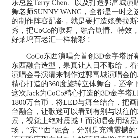
乐总监Terry Chen、以及打造郭富
舞老师SUNNY WANG，全都是一时
的制作阵容配备，就是要打造媲美拉斯
秀，把CoCo的歌舞，融合剧情、特效
好莱坞百老汇一样精彩！
CoCo东西演唱会首创3D金字塔屏幕
东西融合造型，果真让人目不暇给，看得
演唱会导演请来制作过郭富城演唱会的J
精心打造的360度旋转立体舞台，还拿
这次Jack为CoCo精心打造的3D金字塔
1800万台币，将LED与舞台结合，把
台融合，让歌迷可以看到有别与以往的2D
景，视觉上绝对震撼！而演唱会用场景
场，“东”“西”融合，分别是充满震撼的