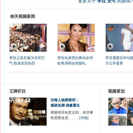
更多关于
李玟 安可
的新闻>
相关视频新闻
李玟义卖衣服为灾区打
李玟化身芭比舞动全球
李玟透露后年结婚
气 歌迷反应热烈
欲将演唱会变婚礼
方公开宴客
王牌栏目
视频策划
先锋人物黄晓明：
感谢低潮 偶像重生
黄晓明开始意识到，有些事
情需要改变。……
[详细]