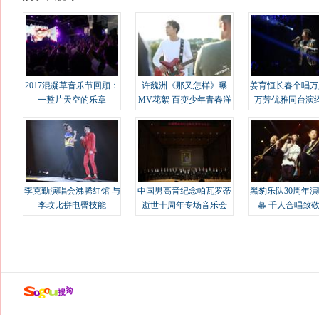
2017混凝草音乐节回顾：
许魏洲《那又怎样》曝
姜育恒长春个唱万
一整片天空的乐章
MV花絮 百变少年青春洋
万芳优雅同台演
溢
李克勤演唱会沸腾红馆 与
中国男高音纪念帕瓦罗蒂
黑豹乐队30周年
李玟比拼电臀技能
逝世十周年专场音乐会
幕 千人合唱致