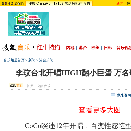
搜狐
ChinaRen
17173
焦点房地产
搜狗
新闻
-
体
内地
|
港台
|
欧美
|
日韩
|
音乐视
音乐频道首页
>
新闻
>
港台乐闻
李玟台北开唱HIGH翻小巨蛋 万
来源：
搜狐音乐
我来说两
查看更多大图
CoCo睽违12年开唱，百变性感造型