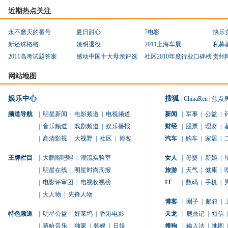
近期热点关注
永不磨灭的番号
夏日甜心
7电影
快乐
新还珠格格
姚明退役
2011上海车展
私募
2011高考试题答案
感动中国十大母亲评选
社区2010年度行业口碑榜
贵州
网站地图
娱乐中心
搜狐
|
ChinaRen
|
焦点
频道导航
|
明星新闻
|
电影频道
|
电视频道
新闻
|
军事
|
公益
|
|
音乐频道
|
戏剧频道
|
娱乐播报
财经
|
股票
|
理财
|
|
高清影视
|
大视野
|
社区
|
博客
汽车
|
购车
|
家居
|
王牌栏目
|
大鹏嘚吧嘚
|
潮流实验室
女人
|
母婴
|
新娘
|
|
明星在线
|
明星时尚周报
旅游
|
天气
|
健康
|
|
电影评审团
|
电视收视榜
IT
|
数码
|
手机
|
|
大人物
|
先锋人物
博客
|
圈子
|
邮箱
|
特色频道
|
明星公益
|
好莱坞
|
香港电影
天龙
|
鹿鼎记
|
短信
|
|
嘻哈音乐
|
独家
|
韩娱
|
日娱
搜狗
|
输入法
|
地图
|