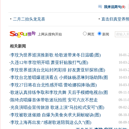
我来说两句
(
0
)
二月二抬头龙见喜
直击归真堂养
上网从搜狗开始
网页
新闻
相关新闻
·
李玟为世界巡演推新歌 给歌迷带来冬日温暖(图)
10-01-
·
久违12年李玟明开唱 萧亚轩贴脸打气(图)
10-03-
·
李玟世界巡演台北站封闭彩排 好友萧亚轩探班(图)
10-03-
·
李玟台北签唱爆巡演看点 小师妹杨丞琳到场助阵(图
10-03-
·
李玟27日将在台北性感开唱 蕾哈娜拟捧场(图)
10-03-
·
歌迷认真排练争取和李玟共舞 天后手模赠电视台(图
09-11-
·
陈绮贞唱爆首体带歌迷玩拍照 安可六次不想走
09-11-
·
光良演唱会宣传旅游 歌迷上演"马拉松式安可"(图)
09-02-
·
李玟被歌迷催婚 自爆为美食央求大厨献秘诀(图)
08-10-
·
李玟上海再出发:"感谢歌迷陪我这么久"(图)
08-09-