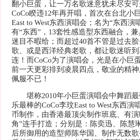
翻小巨蛋，让一万名歌迷意犹未尽安可
CoCo睽违12年再开唱，首次在台北小巨
East to West东西演唱会；名为“东西
有“东西”，13套性感造型东西融合，
迷目不暇给；而超过40首不管是过去
歌、或是西洋经典老歌，都让歌迷听到
连！而CoCo为了演唱会，光是在小巨
前一天更彩排到凌晨四点，敬业的精神
佩服不已！
堪称2010年小巨蛋演唱会中舞蹈最
乐最棒的CoCo李玟East to West东西
币制作，由香港最顶尖制作班底、有演
角”连手打造；分别是：陈奕迅、陈慧
后所御用的造型师陈华国、制作无数歌