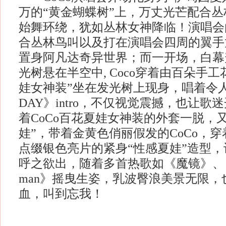
万的“黄金蝴蝶树”上，万丈光芒配合丛林背
始舞环绕，犹如丛林女神降临！演唱会
合丛林鸟叫以及打在演唱会四周的翼手
置身阿凡达奇异世界；而一开场，白幕
光树悬在半空中, Coco穿着由百朵手
娃女神装”坐在发光树上现身，唱着令人
DAY》intro，不仅视觉震撼，也让歌迷
着CoCo百花夏娃女神装的外套一脱，
娃”，带着金黄色俏丽假发的CoCo，
点缀银色亮片的紧身“性感夏娃”造型，让
呼之欲出，随着多首热歌如《魔镜》、《你
man》摇曳生姿，乳波臀浪美景无限，
血，叫到忘我！