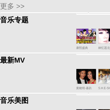
更多 >>
音乐专题
康熙盛典
林忆莲北
最新MV
黄晓明-暮趴
S.H.E-
音乐美图