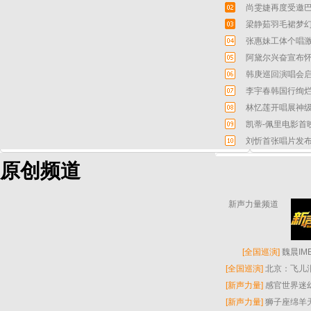
尚雯婕再度受邀巴
梁静茹羽毛裙梦幻
张惠妹工体个唱激
阿黛尔兴奋宣布怀
韩庚巡回演唱会启
李宇春韩国行绚烂
林忆莲开唱展神级
凯蒂-佩里电影首
刘忻首张唱片发布
原创频道
新声力量频道
[
全国巡演
]
魏晨I
[
全国巡演
]
北京：飞儿
[
新声力量
]
感官世界迷
[
新声力量
]
狮子座绵羊