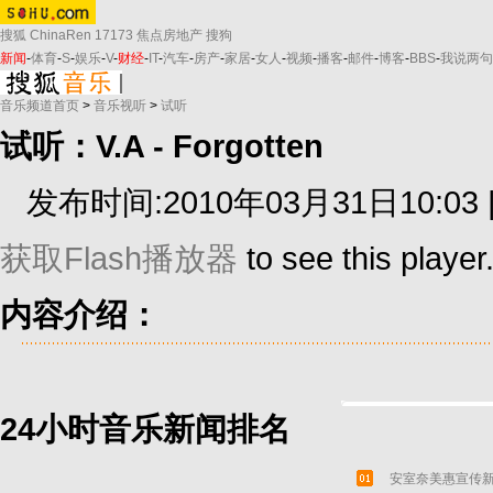
搜狐
ChinaRen
17173
焦点房地产
搜狗
新闻
-
体育
-
S
-
娱乐
-
V
-
财经
-
IT
-
汽车
-
房产
-
家居
-
女人
-
视频
-
播客
-
邮件
-
博客
-
BBS
-
我说两句
音乐频道首页
>
音乐视听
>
试听
试听：V.A - Forgotten
发布时间:2010年03月31日10:03 
获取Flash播放器
to see this player
内容介绍：
24小时音乐新闻排名
安室奈美惠宣传新