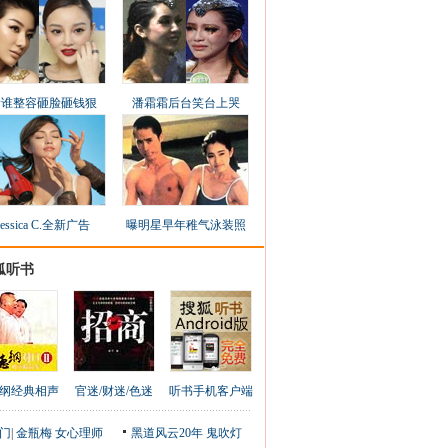
看谁整容砸脸砸钱狠
潘霜霜后台笑台上哭
Jessica C.全新广告
曝明星早年稚气泳装照
狐听书
纲经典相声
官迷/财迷/色迷
听书手机客户端
门
|
金瓶梅
女心理师
黑道风云20年
鬼吹灯