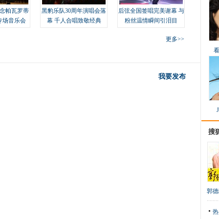
念帕瓦罗蒂
黑豹乐队30周年演唱会落
后弦全国签唱完美谢幕 与
专场音乐会
幕 千人合唱致敬经典
粉丝温情瞬间引泪目
更多>>
我要发布
搜
郭德
热