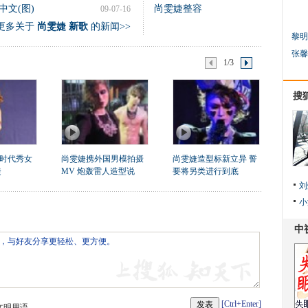
文(图)
尚雯婕整容
09-07-16
更多关于
尚雯婕 新歌
的新闻>>
黎明
张馨
1/3
搜
时代秀女
尚雯婕携外国男模拍摄
尚雯婕造型标新立异 誓
婕
MV 炮轰雷人造型说
要将另类进行到底
刘
小
[Ctrl+Enter]
文明用语。