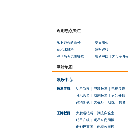
近期热点关注
永不磨灭的番号
夏日甜心
新还珠格格
姚明退役
2011高考试题答案
感动中国十大母亲评
网站地图
娱乐中心
频道导航
|
明星新闻
|
电影频道
|
电视频道
|
音乐频道
|
戏剧频道
|
娱乐播报
|
高清影视
|
大视野
|
社区
|
博客
王牌栏目
|
大鹏嘚吧嘚
|
潮流实验室
|
明星在线
|
明星时尚周报
|
电影评审团
|
电视收视榜