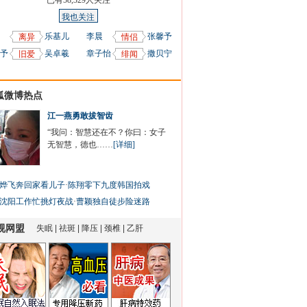
已有
58,329
人关注
我也关注
乐基儿
李晨
张馨予
离异
情侣
予
吴卓羲
章子怡
撒贝宁
旧爱
绯闻
狐微博热点
江一燕勇敢拔智齿
“我问：智慧还在不？你曰：女子
无智慧，德也……
[详细]
烨飞奔回家看儿子
·
陈翔零下九度韩国拍戏
沈阳工作忙挑灯夜战
·
曹颖独自徒步险迷路