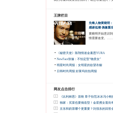
王牌栏目
先锋人物黄晓明：
感谢低潮 偶像重
黄晓明开始意识到
情需要改变。……
《秘密天使》陈翔情迷金素恩YURA
NewFace张俪：不怕定型“物质女”
明星时尚周报：女明星的欲望衣橱
日韩时尚周报
好莱坞街拍周报
网友点击排行
1
《比利林恩》首映 章子怡范冰冰冯小刚
2
独家：买菜也要拗造型！金星携女逛街
3
京东和奶茶哪个更重要？刘强东的回答