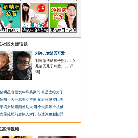
狐社区火爆话题
刘涛儿女清秀可爱
刘涛微博晒孩子照片，女
儿清秀儿子可爱……
[详
细]
秘明星老板发年终奖豪气 真是太给力了
乐圈十大性感美女主播 柳岩侯佩岑比美
莱坞女星素颜差别大 哪个最美哪个坑爹
女星减肥前后惊人对比 范冰冰象腿旧照
狐高清视频