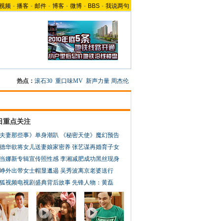
视频
-
播客
-
邮件
-
博客
-
微博
-
BBS
-
我说两句
热点：
滚石30
重口味MV
新声力量
周杰伦
日重点关注
夫妻那些事》单身潮趴
《秘密天使》魔幻预告
德华欲将女儿送妻娘家密养
张艺谋再婚育子女
当娜新专辑宣传照性感
李湘减肥成功黑丝现身
峥外出带女士帽显邋遢
吴秀波离京老婆送行
狐视频电视剧盛典背后故事
先锋人物：黄磊