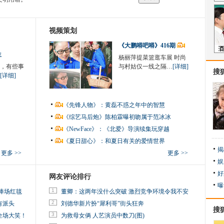
视频策划
《大鹏嘚吧嘚》416期
生
杨丽萍提菜篮逛车展 时尚
，有些事
与村姑仅一线之隔…
[详细]
搜
[详细]
《先锋人物》：黄磊不惑之年中的智慧
《综艺马后炮》陈柏霖曝初吻属于范冰冰
《NewFace》：《北爱》导演续集玩穿越
《夏日甜心》：和夏日有关的爱情世界
揭
更多 >>
更多 >>
娱
好
网友评论排行
曝
1
捧场红毯
董卿：这两年没什么突破 激烈竞争环境令我不安
2
有派头
刘德华新片扮“犀利哥”街头狂奔
搜
3
全场大笑！
为救母女俩 人艺演员中数刀(图)