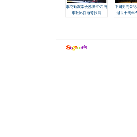
李克勤演唱会沸腾红馆 与
中国男高音纪
李玟比拼电臀技能
逝世十周年