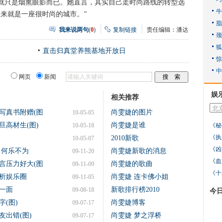
就只是烟熏眼影而已。她直言，其实自己走时尚路线的转型选
来就是一座很时尚的城市。”
我来说两句
(
0
)
复制链接
责任编辑：潘达
直击归真堂养熊基地开放日
网页
新闻
娱
相关推荐
写真书附赠(图
尚雯婕的图片
10-05-05
旦高材生(图)
尚雯婕是谁
10-05-18
《秘
《执
2010新歌
10-05-07
《凶
 何乐不为
尚雯婕新歌的消息
09-11-20
《血
言压力好大(图
尚雯婕的歌曲
09-11-09
《十
析娱乐圈
尚雯婕 连卡佛小姐
09-11-05
一面
新歌排行榜2010
09-08-18
今
(图)
尚雯婕博客
09-07-17
出错(图)
尚雯婕 梦之浮桥
09-07-17