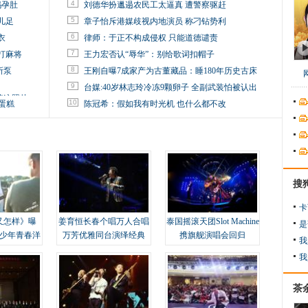
4
妈孕肚
刘德华扮邋遢农民工太逼真 遭警察驱赶
5
儿足
章子怡斥港媒歧视内地演员 称刁钻势利
6
衣
律师：于正不构成侵权 只能道德谴责
7
打麻将
王力宏否认“辱华”：别给歌词扣帽子
8
所泵
王刚自曝7成家产为古董藏品：睡180年历史古床
9
台媒:40岁林志玲冷冻9颗卵子 全副武装怕被认出
掉这照片
10
蛋糕
陈冠希：假如我有时光机 也什么都不改
搜
卡
又怎样》曝
姜育恒长春个唱万人合唱
泰国摇滚天团Slot Machine
是
变少年青春洋
万芳优雅同台演绎经典
携旗舰演唱会回归
我
我
茶