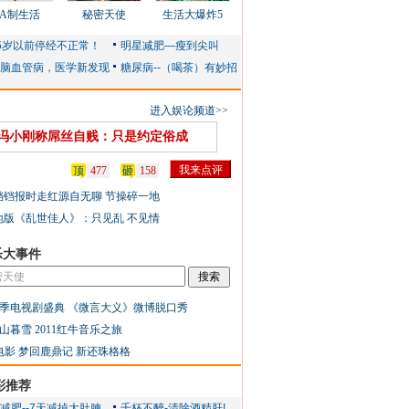
AA制生活
秘密天使
生活大爆炸5
进入娱论频道>>
冯小刚称屌丝自贱：只是约定俗成
顶
477
砸
158
铛铛报时走红源自无聊 节操碎一地
地版《乱世佳人》：只见乱 不见情
乐大事件
季电视剧盛典
《微言大义》微博脱口秀
山暮雪
2011红牛音乐之旅
电影
梦回鹿鼎记
新还珠格格
彩推荐