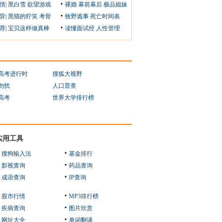
情
|
黑白雪
欲望游戏
裸婚
幕前幕后
极品姐妹
异
|
黑猫的狞笑
考骨
牧野诡事
死亡时间表
荐
|
宝贝这样做真棒
读懂面试经
人性管理
1高考进行时
搜狐大视野
勿扰
人口普查
1高考
世界大学排行榜
实用工具
搜狗输入法
基金排行
影视查询
药品查询
成语查询
IP查询
股市行情
MP3排行榜
疾病查询
图片欣赏
网址大全
单词翻译