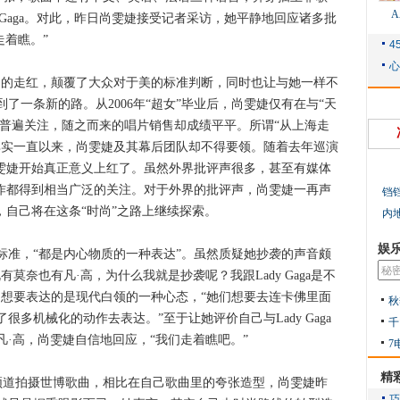
y Gaga。对此，昨日尚雯婕接受记者采访，她平静地回应诸多批
走着瞧。”
围内的走红，颠覆了大众对于美的标准判断，同时也让与她一样不
了一条新的路。从2006年“超女”毕业后，尚雯婕仅有在与“天
众普遍关注，随之而来的唱片销售却成绩平平。所谓“从上海走
其实一直以来，尚雯婕及其幕后团队却不得要领。随着去年巡演
尚雯婕开始真正意义上红了。虽然外界批评声很多，甚至有媒体
动作都得到相当广泛的关注。对于外界的批评声，尚雯婕一再声
铛
，自己将在这条“时尚”之路上继续探索。
内
娱
，“都是内心物质的一种表达”。虽然质疑她抄袭的声音颇
莫奈也有凡·高，为什么我就是抄袭呢？我跟Lady Gaga是不
》想要表达的是现代白领的一种心态，“她们想要去连卡佛里面
秋
多机械化的动作去表达。”至于让她评价自己与Lady Gaga
千
·高，尚雯婕自信地回应，“我们走着瞧吧。”
7
精
道拍摄世博歌曲，相比在自己歌曲里的夸张造型，尚雯婕昨