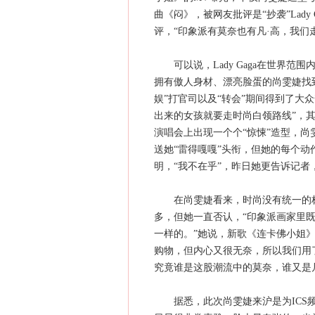
曲《闷》，被网友批评是“抄袭”Lad
评，“印象派有莫奈也有凡·高，我们
可以说，Lady Gaga在世界范
拥有傲人身材、漂亮脸蛋的尚雯婕找到
娱”打官司以及“转会”期间得到了大
出来的女孩就要走时尚白领路线”，
演唱会上出现一个个“惊悚”造型，
送她“雷得嘎嘎”头衔，但她的每个
明，“我不在乎”，昨日她更告诉记者
在尚雯婕看来，时尚没有统一的标准
多，但她一直否认，“印象派画家里既有
一样的。”她说，新歌《连卡佛小姐
购物，但内心又很无奈，所以我们用了很
究竟谁是这股潮流中的莫奈，谁又是凡
据悉，此次尚雯婕来沪是为ICS频