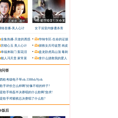
网络首播-美人心计
女子浴室内惨遭杀害
全集热播-天使的诱惑
华纳专区-生命的证据
宫锁心玉
美人心计
拯救女兵司徒慧
画皮
幸福来敲门
梨花泪
盘龙卧虎高山顶
毒刺
能人冯天贵
家常菜
拿什么拯救我的爱人
狗问答
西欧考级电子琴ctk-3388sk与ctk
歌手评价怎么样啊?好像不错的样子?
是歌手韩磊半决赛唱的什么歌啊?急求!
是歌手邓紫棋总决赛唱了什么歌?
余饭后