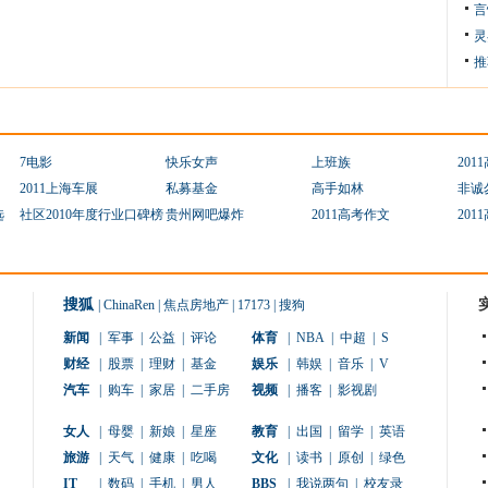
言
灵
推
7电影
快乐女声
上班族
201
2011上海车展
私募基金
高手如林
非诚
选
社区2010年度行业口碑榜
贵州网吧爆炸
2011高考作文
201
搜狐
|
ChinaRen
|
焦点房地产
|
17173
|
搜狗
新闻
|
军事
|
公益
|
评论
体育
|
NBA
|
中超
|
S
财经
|
股票
|
理财
|
基金
娱乐
|
韩娱
|
音乐
|
V
汽车
|
购车
|
家居
|
二手房
视频
|
播客
|
影视剧
女人
|
母婴
|
新娘
|
星座
教育
|
出国
|
留学
|
英语
旅游
|
天气
|
健康
|
吃喝
文化
|
读书
|
原创
|
绿色
IT
|
数码
|
手机
|
男人
BBS
|
我说两句
|
校友录