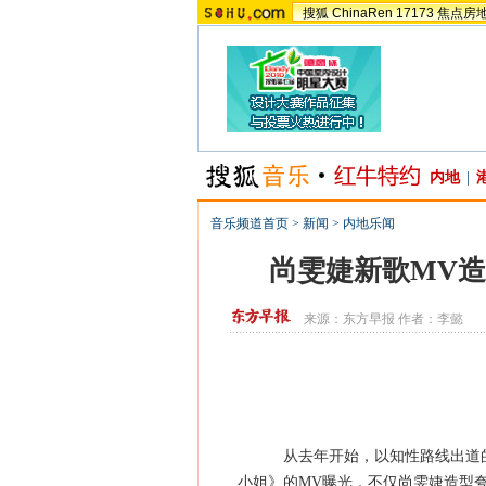
搜狐
ChinaRen
17173
焦点房
内地
|
音乐频道首页
>
新闻
>
内地乐闻
尚雯婕新歌MV造
来源：
东方早报
作者：李懿
从去年开始，以知性路线出道的“
小姐》的MV曝光，不仅尚雯婕造型