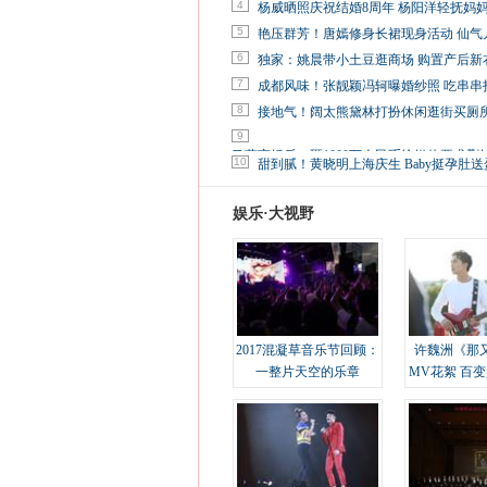
4
杨威晒照庆祝结婚8周年 杨阳洋轻抚妈
5
艳压群芳！唐嫣修身长裙现身活动 仙气
6
独家：姚晨带小土豆逛商场 购置产后新
7
成都风味！张靓颖冯轲曝婚纱照 吃串串
8
接地气！阔太熊黛林打扮休闲逛街买厕
9
马蓉离婚后，砸1000万人民币给媒体要求删
10
甜到腻！黄晓明上海庆生 Baby挺孕肚送
娱乐·大视野
2017混凝草音乐节回顾：
许魏洲《那
一整片天空的乐章
MV花絮 百
溢