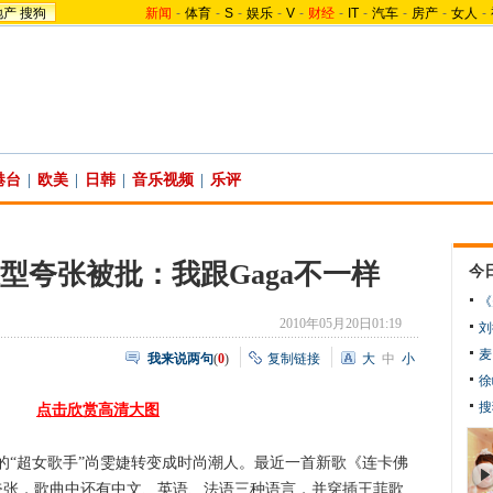
地产
搜狗
新闻
-
体育
-
S
-
娱乐
-
V
-
财经
-
IT
-
汽车
-
房产
-
女人
-
港台
|
欧美
|
日韩
|
音乐视频
|
乐评
型夸张被批：我跟Gaga不一样
今
《
2010年05月20日01:19
刘
麦
我来说两句
(
0
)
复制链接
大
中
小
徐
搜
点击欣赏高清大图
超女歌手”尚雯婕转变成时尚潮人。最近一首新歌《连卡佛
夸张，歌曲中还有中文、英语、法语三种语言，并穿插王菲歌