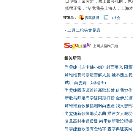
日显得非常素雅，脸上最夸张的，也
择很正常，“毕竟我是上海人，上海本
转发至：
搜狐微博
白社会
二月二抬头龙见喜
上网从搜狗开始
相关新闻
·
尚雯婕《连卡佛小姐》封面曝光 限量
·
谭维维赞尚雯婕善解人意:她不愧是复
·
试听:尚雯婕 - 妈妈(图)
·
尚雯婕回应谭维维新歌影射:借我炒作
·
新歌与师姐尚雯婕同期打榜 金伊彤坦
·
谭维维新歌被指嘲讽尚雯婕:我只想剖
·
尚雯婕新歌像那英名曲 描述女人脆弱
·
复旦高材生遭质疑 尚雯婕新歌没唱错字
·
尚雯婕新歌没有念错字 查字典证实网友