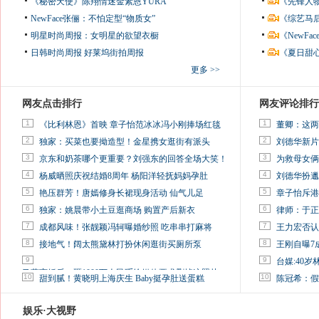
《秘密天使》陈翔情迷金素恩YURA
《先锋人
NewFace张俪：不怕定型“物质女”
《综艺马
明星时尚周报：女明星的欲望衣橱
《NewF
日韩时尚周报
好莱坞街拍周报
《夏日甜
更多 >>
网友点击排行
网友评论排行
1
1
《比利林恩》首映 章子怡范冰冰冯小刚捧场红毯
董卿：这两
2
2
独家：买菜也要拗造型！金星携女逛街有派头
刘德华新片
3
3
京东和奶茶哪个更重要？刘强东的回答全场大笑！
为救母女俩
4
4
杨威晒照庆祝结婚8周年 杨阳洋轻抚妈妈孕肚
刘德华扮邋
5
5
艳压群芳！唐嫣修身长裙现身活动 仙气儿足
章子怡斥港
6
6
独家：姚晨带小土豆逛商场 购置产后新衣
律师：于正
7
7
成都风味！张靓颖冯轲曝婚纱照 吃串串打麻将
王力宏否认
8
8
接地气！阔太熊黛林打扮休闲逛街买厕所泵
王刚自曝7
9
9
台媒:40
马蓉离婚后，砸1000万人民币给媒体要求删掉这照片
10
10
甜到腻！黄晓明上海庆生 Baby挺孕肚送蛋糕
陈冠希：假
娱乐·大视野