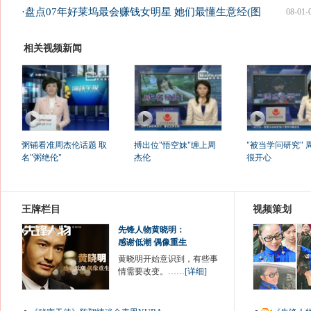
·
盘点07年好莱坞最会赚钱女明星 她们最懂生意经(图
08-01-
相关视频新闻
粥铺看准周杰伦话题 取
搏出位"悟空妹"缠上周
"被当学问研究" 
名"粥绝伦"
杰伦
很开心
王牌栏目
视频策划
先锋人物黄晓明：
感谢低潮 偶像重生
黄晓明开始意识到，有些事
情需要改变。……
[详细]