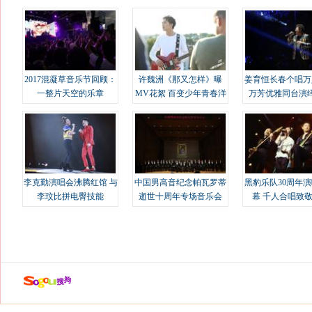
2017混凝草音乐节回顾：
许魏洲《那又怎样》曝
姜育恒长春个唱万
一整片天空的乐章
MV花絮 百变少年青春洋
万芳优雅同台演
溢
李克勤演唱会沸腾红馆 与
中国男高音纪念帕瓦罗蒂
黑豹乐队30周年
李玟比拼电臀技能
逝世十周年专场音乐会
幕 千人合唱致