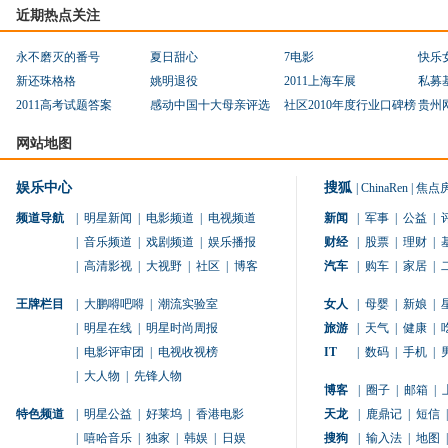
近期热点关注
永不磨灭的番号
夏日甜心
7电影
快乐
新还珠格格
姚明退役
2011上海车展
私募
2011高考试题答案
感动中国十大母亲评选
社区2010年度行业口碑榜
贵州
网站地图
娱乐中心
搜狐
|
ChinaRen
|
焦点
频道导航
|
明星新闻
|
电影频道
|
电视频道
新闻
|
军事
|
公益
|
|
音乐频道
|
戏剧频道
|
娱乐播报
财经
|
股票
|
理财
|
|
高清影视
|
大视野
|
社区
|
博客
汽车
|
购车
|
家居
|
王牌栏目
|
大鹏嘚吧嘚
|
潮流实验室
女人
|
母婴
|
新娘
|
|
明星在线
|
明星时尚周报
旅游
|
天气
|
健康
|
|
电影评审团
|
电视收视榜
IT
|
数码
|
手机
|
|
大人物
|
先锋人物
博客
|
圈子
|
邮箱
|
特色频道
|
明星公益
|
好莱坞
|
香港电影
天龙
|
鹿鼎记
|
短信
|
|
嘻哈音乐
|
独家
|
韩娱
|
日娱
搜狗
|
输入法
|
地图
|