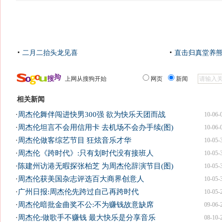
二月二抬头龙见喜
直击归真堂养
上网从搜狗开始
网页
新闻
相关新闻
·
周杰伦舞伴闯进快男300强 欲为快乐天团而战
10-06-
·
周杰伦坦言不会用信用卡 去机场不会办手续(图)
10-06-
·
周杰伦做客综艺节目 狂炫音乐才华
10-05-
·
周杰伦《跨时代》:只有划时代没有接班人
10-05-
·
陈建州访港无暇探张柏芝 为周杰伦辞演节目(图)
10-05-
·
周杰伦获美国杂志评选百大商界创意人
10-05-
·
广州日报:周杰伦先跨过自己再跨时代
10-05-
·
周杰伦暗批金曲奖不公:不为赚钱故意缺席
09-06-
·
周杰伦:做歌手不赚钱 最大快乐是分享音乐
08-10-