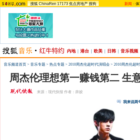
搜狐
ChinaRen
17173
焦点房地产
搜狗
新闻
-
体
内地
|
港台
|
欧美
|
日韩
|
音乐视频
音乐频道首页
>
音乐专题
>
热点专题
>
2010周杰伦超时代演唱会
>
2010周杰伦超
周杰伦理想第一赚钱第二 生
来源：
现代快报
作者：薛姣
我来说两