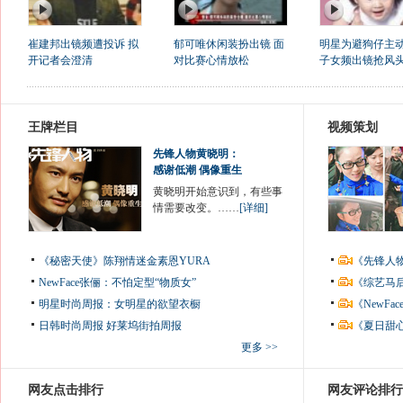
崔建邦出镜频遭投诉 拟
郁可唯休闲装扮出镜 面
明星为避狗仔主
开记者会澄清
对比赛心情放松
子女频出镜抢风
王牌栏目
视频策划
先锋人物黄晓明：
感谢低潮 偶像重生
黄晓明开始意识到，有些事
情需要改变。……
[详细]
《秘密天使》陈翔情迷金素恩YURA
《先锋人
NewFace张俪：不怕定型“物质女”
《综艺马
明星时尚周报：女明星的欲望衣橱
《NewF
日韩时尚周报
好莱坞街拍周报
《夏日甜
更多 >>
网友点击排行
网友评论排行