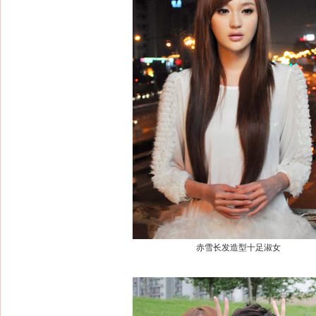
赤雪长发造型十足淑女