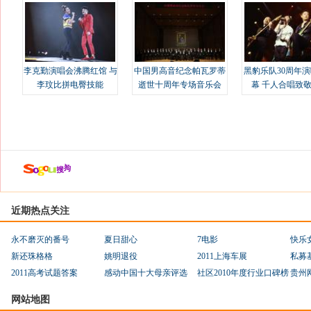
李克勤演唱会沸腾红馆 与
中国男高音纪念帕瓦罗蒂
黑豹乐队30周年
李玟比拼电臀技能
逝世十周年专场音乐会
幕 千人合唱致
近期热点关注
永不磨灭的番号
夏日甜心
7电影
快乐
新还珠格格
姚明退役
2011上海车展
私募
2011高考试题答案
感动中国十大母亲评选
社区2010年度行业口碑榜
贵州
网站地图