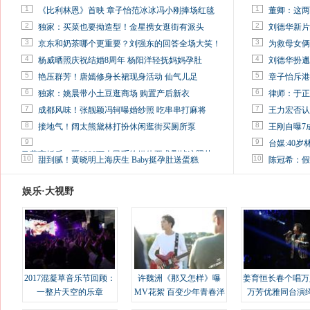
1
1
《比利林恩》首映 章子怡范冰冰冯小刚捧场红毯
董卿：这两
2
2
独家：买菜也要拗造型！金星携女逛街有派头
刘德华新片
3
3
京东和奶茶哪个更重要？刘强东的回答全场大笑！
为救母女俩
4
4
杨威晒照庆祝结婚8周年 杨阳洋轻抚妈妈孕肚
刘德华扮邋
5
5
艳压群芳！唐嫣修身长裙现身活动 仙气儿足
章子怡斥港
6
6
独家：姚晨带小土豆逛商场 购置产后新衣
律师：于正
7
7
成都风味！张靓颖冯轲曝婚纱照 吃串串打麻将
王力宏否认
8
8
接地气！阔太熊黛林打扮休闲逛街买厕所泵
王刚自曝7
9
9
台媒:40
马蓉离婚后，砸1000万人民币给媒体要求删掉这照片
10
10
甜到腻！黄晓明上海庆生 Baby挺孕肚送蛋糕
陈冠希：假
娱乐·大视野
2017混凝草音乐节回顾：
许魏洲《那又怎样》曝
姜育恒长春个唱万
一整片天空的乐章
MV花絮 百变少年青春洋
万芳优雅同台演
溢