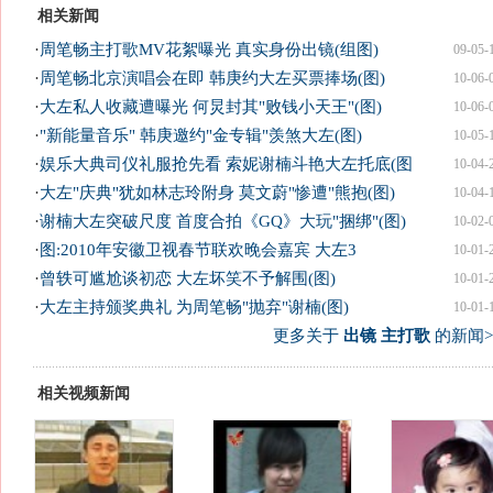
相关新闻
·
周笔畅主打歌MV花絮曝光 真实身份出镜(组图)
09-05-
·
周笔畅北京演唱会在即 韩庚约大左买票捧场(图)
10-06-
·
大左私人收藏遭曝光 何炅封其"败钱小天王"(图)
10-06-
·
"新能量音乐" 韩庚邀约"金专辑"羡煞大左(图)
10-05-
·
娱乐大典司仪礼服抢先看 索妮谢楠斗艳大左托底(图
10-04-
·
大左"庆典"犹如林志玲附身 莫文蔚"惨遭"熊抱(图)
10-04-
·
谢楠大左突破尺度 首度合拍《GQ》大玩"捆绑"(图)
10-02-
·
图:2010年安徽卫视春节联欢晚会嘉宾 大左3
10-01-
·
曾轶可尴尬谈初恋 大左坏笑不予解围(图)
10-01-
·
大左主持颁奖典礼 为周笔畅"抛弃"谢楠(图)
10-01-
更多关于
出镜 主打歌
的新闻>
相关视频新闻