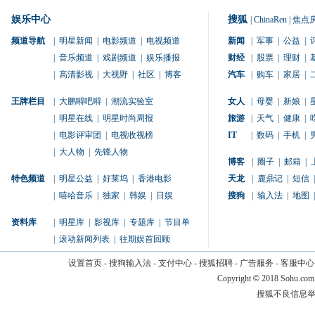
娱乐中心
搜狐
|
ChinaRen
|
焦点
频道导航
|
明星新闻
|
电影频道
|
电视频道
新闻
|
军事
|
公益
|
|
音乐频道
|
戏剧频道
|
娱乐播报
财经
|
股票
|
理财
|
|
高清影视
|
大视野
|
社区
|
博客
汽车
|
购车
|
家居
|
王牌栏目
|
大鹏嘚吧嘚
|
潮流实验室
女人
|
母婴
|
新娘
|
|
明星在线
|
明星时尚周报
旅游
|
天气
|
健康
|
|
电影评审团
|
电视收视榜
IT
|
数码
|
手机
|
|
大人物
|
先锋人物
博客
|
圈子
|
邮箱
|
特色频道
|
明星公益
|
好莱坞
|
香港电影
天龙
|
鹿鼎记
|
短信
|
|
嘻哈音乐
|
独家
|
韩娱
|
日娱
搜狗
|
输入法
|
地图
|
资料库
|
明星库
|
影视库
|
专题库
|
节目单
|
滚动新闻列表
|
往期娱首回顾
设置首页
-
搜狗输入法
-
支付中心
-
搜狐招聘
-
广告服务
-
客服中心
Copyright
©
2018 Sohu.com
搜狐不良信息