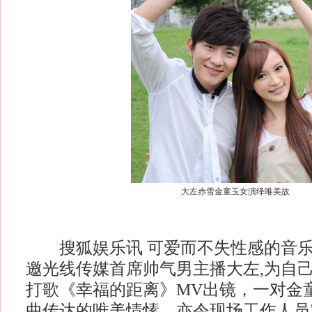
大左赤雪金童玉女演绎唯美故
搜狐娱乐讯 可爱而不失性感的音乐
邀光线传媒首席帅气男主播大左,为自
打歌《幸福的距离》MV出镜，一对金
曲传达的唯美情愫，亦令现场工作人员