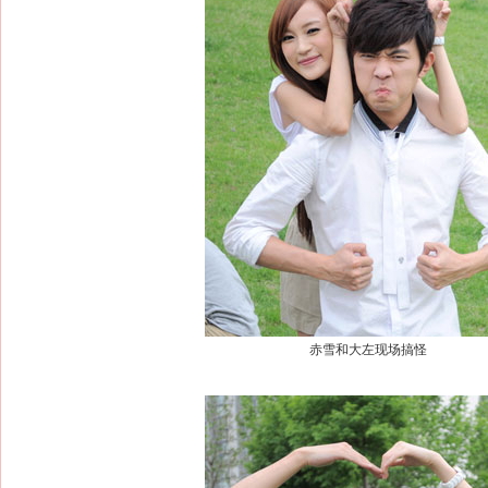
赤雪和大左现场搞怪