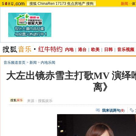
搜狐
ChinaRen
17173
焦点房地产
搜狗
新闻
-
体
内地
|
港台
|
欧美
|
日韩
|
音乐视频
音乐频道首页
>
新闻
>
内地乐闻
大左出镜赤雪主打歌MV 演绎
离》
来源：
搜狐娱乐
我来说两句
(
0
)