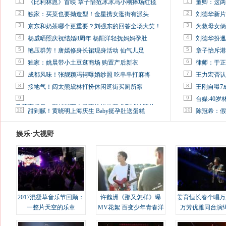
1
1
《比利林恩》首映 章子怡范冰冰冯小刚捧场红毯
董卿：这两
2
2
独家：买菜也要拗造型！金星携女逛街有派头
刘德华新片
3
3
京东和奶茶哪个更重要？刘强东的回答全场大笑！
为救母女俩
4
4
杨威晒照庆祝结婚8周年 杨阳洋轻抚妈妈孕肚
刘德华扮邋
5
5
艳压群芳！唐嫣修身长裙现身活动 仙气儿足
章子怡斥港
6
6
独家：姚晨带小土豆逛商场 购置产后新衣
律师：于正
7
7
成都风味！张靓颖冯轲曝婚纱照 吃串串打麻将
王力宏否认
8
8
接地气！阔太熊黛林打扮休闲逛街买厕所泵
王刚自曝7
9
9
台媒:40
马蓉离婚后，砸1000万人民币给媒体要求删掉这照片
10
10
甜到腻！黄晓明上海庆生 Baby挺孕肚送蛋糕
陈冠希：假
娱乐·大视野
2017混凝草音乐节回顾：
许魏洲《那又怎样》曝
姜育恒长春个唱万
一整片天空的乐章
MV花絮 百变少年青春洋
万芳优雅同台演
溢