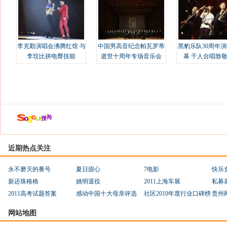
李克勤演唱会沸腾红馆 与
中国男高音纪念帕瓦罗蒂
黑豹乐队30周年
李玟比拼电臀技能
逝世十周年专场音乐会
幕 千人合唱致
近期热点关注
永不磨灭的番号
夏日甜心
7电影
快乐
新还珠格格
姚明退役
2011上海车展
私募
2011高考试题答案
感动中国十大母亲评选
社区2010年度行业口碑榜
贵州
网站地图