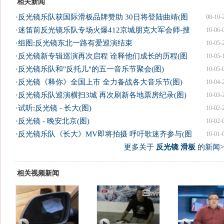
相关新闻
·
反光镜乐队获国际滑板品牌赞助 30日将登陆曲靖(图
08-10-
·
迷笛前反光镜乐队专场火爆412京城朋克大军会师-搜
10-06-
·
组图:反光镜东北一路有爱巡演结束
10-05-
·
反光镜新专辑巡演再次启程 诠释他们成长的历程(图
10-05-
·
反光镜乐队和"反托儿"的五一音乐节聚会(图)
10-05-
·
反光镜《释你》全国上市 全力备战各大音乐节(图)
10-04-
·
反光镜乐队巡演横扫3城 再次刷新各地票房纪录(图)
10-03-
·
试听:反光镜 - 长大(图)
10-02-
·
反光镜 - 晚安北京(图)
10-02-
·
反光镜乐队《长大》MV即将拍摄 呼吁歌迷齐参与(图
10-01-
更多关于
反光镜 滑板
的新闻>
相关视频新闻