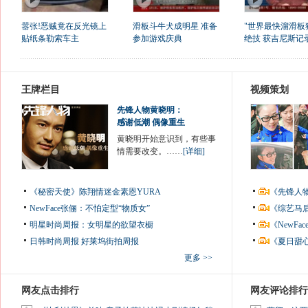
嚣张!恶贼竟在反光镜上
滑板斗牛犬成明星 准备
"世界最快溜滑板
贴纸条勒索车主
参加游戏庆典
绝技 获吉尼斯记录
王牌栏目
视频策划
先锋人物黄晓明：
感谢低潮 偶像重生
黄晓明开始意识到，有些事
情需要改变。……
[详细]
《秘密天使》陈翔情迷金素恩YURA
《先锋人
NewFace张俪：不怕定型“物质女”
《综艺马
明星时尚周报：女明星的欲望衣橱
《NewF
日韩时尚周报
好莱坞街拍周报
《夏日甜
更多 >>
网友点击排行
网友评论排行