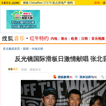
搜狐
ChinaRen
17173
焦点房地产
搜狗
新闻
-
体
内地
|
港台
|
欧美
|
日韩
|
音乐视频
音乐频道首页
>
新闻
>
内地乐闻
反光镜国际滑板日激情献唱 张北
来源：
搜狐音乐
搜狐微博
(
0
)
我来说两句
(
0
)