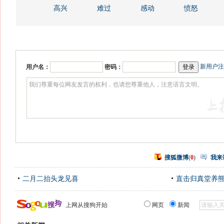
高兴
难过
感动
愤怒
新用户注
用户名：
密码：
搜狐微博
(
0
)
我来
二月二抬头龙见喜
直击归真堂养
上网从搜狗开始
网页
新闻