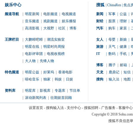
娱乐中心
搜狐
|
ChinaRen
|
焦点
频道导航
|
明星新闻
|
电影频道
|
电视频道
新闻
|
军事
|
公益
|
|
音乐频道
|
戏剧频道
|
娱乐播报
财经
|
股票
|
理财
|
|
高清影视
|
大视野
|
社区
|
博客
汽车
|
购车
|
家居
|
王牌栏目
|
大鹏嘚吧嘚
|
潮流实验室
女人
|
母婴
|
新娘
|
|
明星在线
|
明星时尚周报
旅游
|
天气
|
健康
|
|
电影评审团
|
电视收视榜
IT
|
数码
|
手机
|
|
大人物
|
先锋人物
博客
|
圈子
|
邮箱
|
特色频道
|
明星公益
|
好莱坞
|
香港电影
天龙
|
鹿鼎记
|
短信
|
|
嘻哈音乐
|
独家
|
韩娱
|
日娱
搜狗
|
输入法
|
地图
|
资料库
|
明星库
|
影视库
|
专题库
|
节目单
|
滚动新闻列表
|
往期娱首回顾
设置首页
-
搜狗输入法
-
支付中心
-
搜狐招聘
-
广告服务
-
客服中心
Copyright
©
2018 Sohu.com
搜狐不良信息