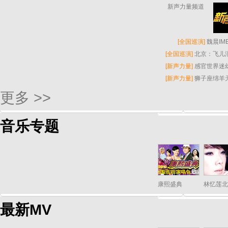
新声力量频道
[
全国巡演
]
魏晨I
[
全国巡演
]
北京：飞儿
[
新声力量
]
感官世界迷
[
新声力量
]
狮子座绵羊
更多 >>
音乐专题
康熙盛典
林忆莲北
最新MV