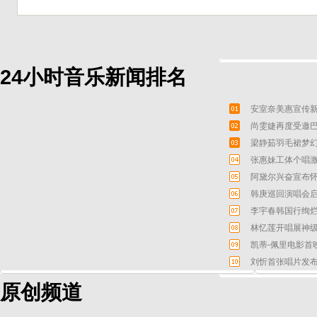
24小时音乐新闻排名
安室奈美惠宣传新
尚雯婕再度受邀巴
梁静茹羽毛裙梦幻
张惠妹工体个唱激
阿黛尔兴奋宣布怀
韩庚巡回演唱会启
李宇春韩国行绚烂
林忆莲开唱展神级
凯蒂-佩里电影首
刘忻首张唱片发布
原创频道