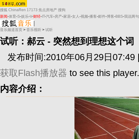
搜狐
ChinaRen
17173
焦点房地产
搜狗
新闻
-
体育
-
S
-
娱乐
-
V
-
财经
-
IT
-
汽车
-
房产
-
家居
-
女人
-
视频
-
播客
-
邮件
-
博客
-
BBS
-
我说两句
音乐频道首页
>
音乐视听
>
试听
试听：郝云 - 突然想到理想这个词
发布时间:2010年06月29日07:49 
获取Flash播放器
to see this player
内容介绍：