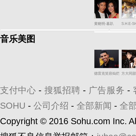
黄晓明-暮趴
S.H.E-
音乐美图
德雷克笑容灿烂
方大同甜
支付中心
-
搜狐招聘
-
广告服务
-
SOHU
-
公司介绍
-
全部新闻
-
全
Copyright
©
2016 Sohu.com Inc. 