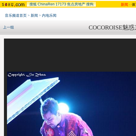
搜狐
ChinaRen
17173
焦点房地产
搜狗
新闻
-
体
音乐频道首页
>
新闻
>
内地乐闻
COCOROISE
上一组