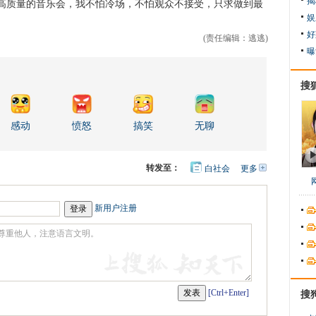
揭
高质量的音乐会，我不怕冷场，不怕观众不接受，只求做到最
娱
好
(责任编辑：逃逃)
曝
搜
感动
愤怒
搞笑
无聊
转发至：
白社会
更多
开
心
人
网
人
豆
网
瓣
爱
新用户注册
分
享
[Ctrl+Enter]
搜