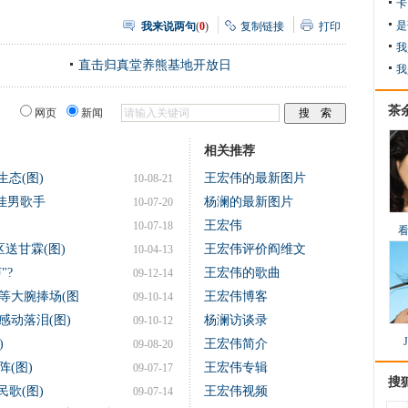
卡
是
我来说两句
(
0
)
复制链接
打印
我
直击归真堂养熊基地开放日
我
茶
网页
新闻
相关推荐
态(图)
王宏伟的最新图片
10-08-21
佳男歌手
杨澜的最新图片
10-07-20
王宏伟
10-07-18
送甘霖(图)
王宏伟评价阎维文
10-04-13
"?
王宏伟的歌曲
09-12-14
等大腕捧场(图
王宏伟博客
09-10-14
感动落泪(图)
杨澜访谈录
09-10-12
)
王宏伟简介
09-08-20
(图)
王宏伟专辑
09-07-17
搜
歌(图)
王宏伟视频
09-07-14