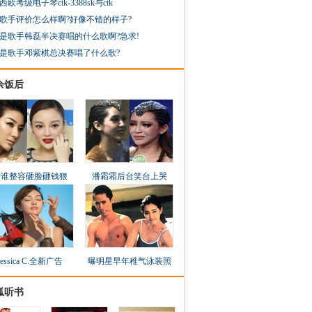
西欧考级电子琴ctk-3388sk与ctk
歌手评价怎么样啊?好像不错的样子?
是歌手韩磊半决赛唱的什么歌啊?急求!
是歌手邓紫棋总决赛唱了什么歌?
余饭后
看谁整容砸脸砸钱狠
潘霜霜后台笑台上哭
Jessica C.全新广告
曝明星早年稚气泳装照
狐听书