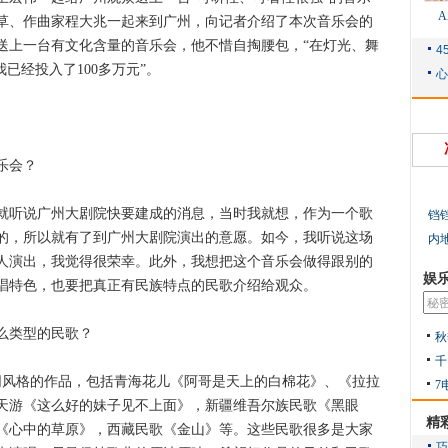
草、作曲家程大兆一起来到广州，向记者介绍了本次音乐会的
送上一台有文化含量的音乐会，他不惜自掏腰包，“在灯光、舞
已经投入了100多万元”。
乐会？
听说广州大剧院快要建成的消息，当时我就想，作为一个歌
铛
的，所以就有了到广州大剧院演出的意愿。如今，我听说这场
内
人演出，我觉得很荣幸。此外，我想把这个音乐会做得跟别的
娱
唱特色，也要把真正有民族特点的民歌介绍给观众。
么类型的民歌？
秋
千
风格的作品，包括青海花儿《阿哥是天上的白棉花》、《拉拉
7
天游《这么好的妹子见不上面》，新疆维吾尔族民歌《黑眼
精
《心中的草原》，西藏民歌《金山》等。这些民歌很多是大家