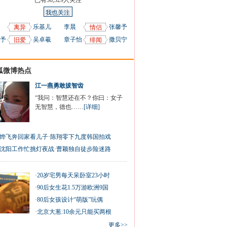
已有
58,329
人关注
我也关注
乐基儿
李晨
张馨予
离异
情侣
予
吴卓羲
章子怡
撒贝宁
旧爱
绯闻
狐微博热点
江一燕勇敢拔智齿
“我问：智慧还在不？你曰：女子
无智慧，德也……
[详细]
烨飞奔回家看儿子
·
陈翔零下九度韩国拍戏
沈阳工作忙挑灯夜战
·
曹颖独自徒步险迷路
·
20岁宅男每天呆卧室23小时
·
90后女生花1.5万游欧洲9国
·
80后女孩设计“萌版”玩偶
·
北京大葱:10余元只能买两根
更多>>