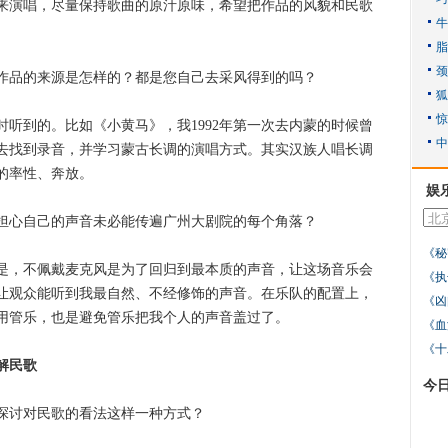
来演唱，尽量保持歌曲的原汁原味，希望把作品的风貌和民歌
品的来源是怎样的？都是您自己去采风得到的吗？
到的。比如《小黄马》，我1992年第一次去内蒙的时候曾
去找到录音，并学习蒙古长调的演唱方式。其实汉族人唱长调
的率性、奔放。
娱
心自己的声音未必能传遍广州大剧院的每个角落？
《秘
，不佩戴麦克风是为了回归到最本质的声音，让这场音乐会
《执
让观众能听到我最自然、不经修饰的声音。在乐队的配置上，
《凶
用管乐，也是避免管乐把我个人的声音盖过了。
《血
《十
解民歌
今
讨对民歌的看法这样一种方式？