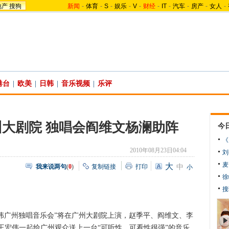
地产
搜狗
新闻
-
体育
-
S
-
娱乐
-
V
-
财经
-
IT
-
汽车
-
房产
-
女人
-
港台
|
欧美
|
日韩
|
音乐视频
|
乐评
大剧院 独唱会阎维文杨澜助阵
今
《
2010年08月23日04:04
刘
麦
大
我来说两句
(
0
)
复制链接
打印
中
小
徐
搜
伟广州独唱音乐会”将在广州大剧院上演，赵季平、阎维文、李
王宏伟一起给广州观众送上一台“可听性、可看性很强”的音乐