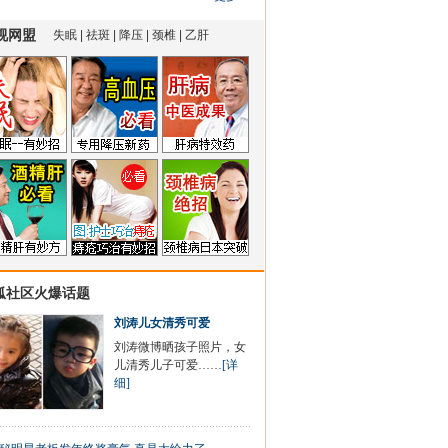
狐社区火爆话题
刘涛儿女清秀可爱
刘涛微博晒孩子照片，女
儿清秀儿子可爱……
[详
细]