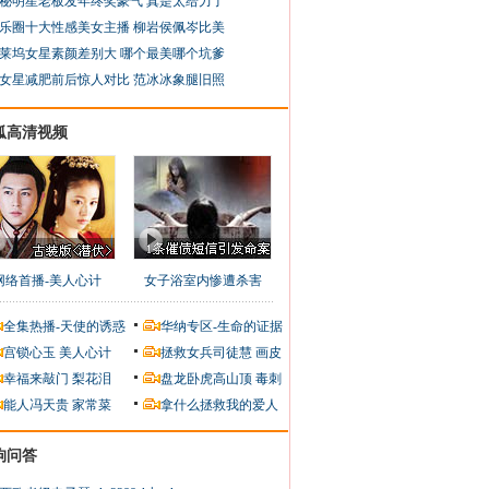
秘明星老板发年终奖豪气 真是太给力了
乐圈十大性感美女主播 柳岩侯佩岑比美
莱坞女星素颜差别大 哪个最美哪个坑爹
女星减肥前后惊人对比 范冰冰象腿旧照
狐高清视频
网络首播-美人心计
女子浴室内惨遭杀害
全集热播-天使的诱惑
华纳专区-生命的证据
宫锁心玉
美人心计
拯救女兵司徒慧
画皮
幸福来敲门
梨花泪
盘龙卧虎高山顶
毒刺
能人冯天贵
家常菜
拿什么拯救我的爱人
狗问答