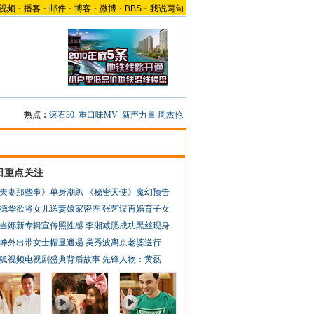
视频
-
播客
-
邮件
-
博客
-
微博
-
BBS
-
我说两句
热点：
滚石30
重口味MV
新声力量
周杰伦
日重点关注
夫妻那些事》单身潮趴
《秘密天使》魔幻预告
德华欲将女儿送妻娘家密养
张艺谋再婚育子女
当娜新专辑宣传照性感
李湘减肥成功黑丝现身
峥外出带女士帽显邋遢
吴秀波离京老婆送行
狐视频电视剧盛典背后故事
先锋人物：黄磊