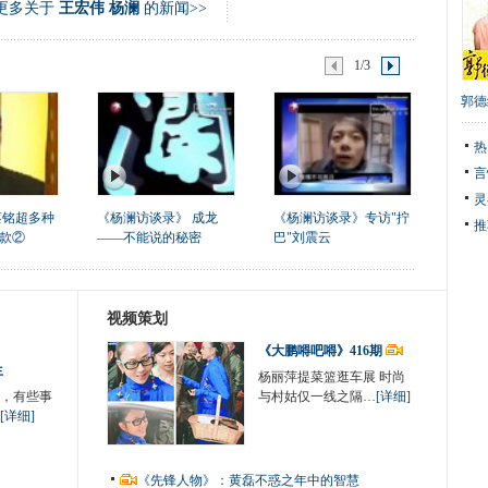
更多关于
王宏伟 杨澜
的新闻>>
1/3
郭德
热
言
灵
蔡铭超多种
《杨澜访谈录》 成龙
《杨澜访谈录》专访"拧
推
款②
——不能说的秘密
巴"刘震云
视频策划
《大鹏嘚吧嘚》416期
生
杨丽萍提菜篮逛车展 时尚
，有些事
与村姑仅一线之隔…
[详细]
[详细]
《先锋人物》：黄磊不惑之年中的智慧