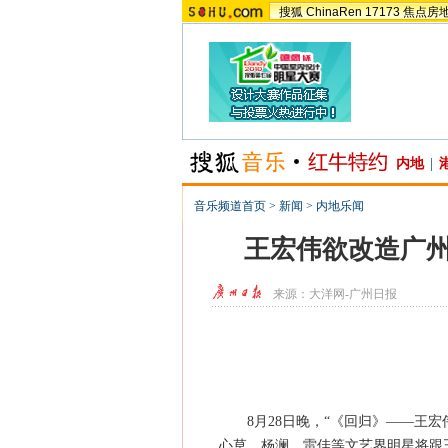
搜狐
ChinaRen
17173
焦点房
内地
|
音乐频道首页
>
新闻
>
内地乐闻
王宏伟欲改造广州
来源：
大洋网-广州日报
8月28日晚，“《回归》——王宏
心草、杨澜、雷佳等文艺界明星将跟