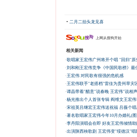
二月二抬头龙见喜
上网从搜狗开始
相关新闻
·
歌唱家王宏伟广州将开个唱 "回归"原生
·
刘和刚王宏伟竞争《中国民歌榜》最
·
王宏伟:对民歌有很强的危机感
·
王宏伟联手"老搭档"雷佳为贵州旱灾区
·
谭晶带着"醋意"说春晚 王宏伟"说相声
·
杨光推出个人首张专辑 阎维文王宏伟
·
宋祖英吕继宏王宏伟送祝福 吕薇个唱
·
著名歌唱家王宏伟今年10月办婚礼(图
·
李丹阳演唱会在即 好友王宏伟倾情助阵
·
出演陕西秧歌剧 王宏伟变"绥德汉"唱民