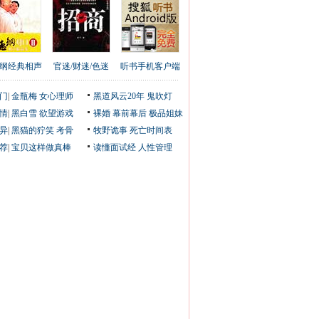
纲经典相声
官迷/财迷/色迷
听书手机客户端
门
|
金瓶梅
女心理师
黑道风云20年
鬼吹灯
情
|
黑白雪
欲望游戏
裸婚
幕前幕后
极品姐妹
异
|
黑猫的狞笑
考骨
牧野诡事
死亡时间表
荐
|
宝贝这样做真棒
读懂面试经
人性管理