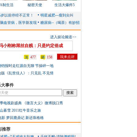
AA制生活
秘密天使
生活大爆炸5
进入娱论频道>>
冯小刚称屌丝自贱：只是约定俗成
顶
477
砸
158
铛铛报时走红源自无聊 节操碎一地
地版《乱世佳人》：只见乱 不见情
乐大事件
季电视剧盛典
《微言大义》微博脱口秀
山暮雪
2011红牛音乐之旅
电影
梦回鹿鼎记
新还珠格格
彩推荐