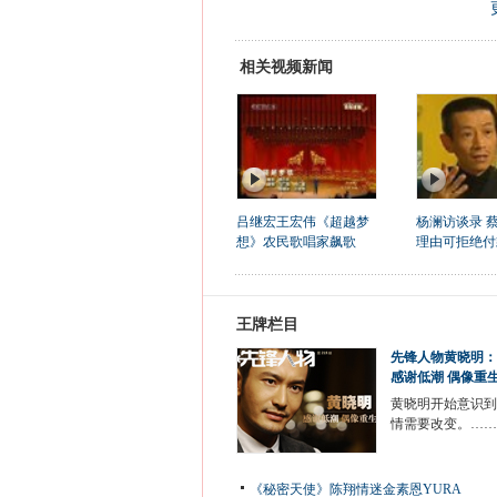
相关视频新闻
吕继宏王宏伟《超越梦
杨澜访谈录 
想》农民歌唱家飙歌
理由可拒绝付
王牌栏目
先锋人物黄晓明：
感谢低潮 偶像重
黄晓明开始意识到
情需要改变。……
《秘密天使》陈翔情迷金素恩YURA