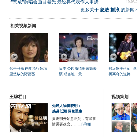
·
"怒放"演唱会曲目曝光 最经典代表作大串烧
10-08-
更多关于
怒放 摇滚
的新闻>
相关视频新闻
歌手张蔷 内地流行乐坛
日本:公园激情摇滚舞表
摇滚歌手伍佰--
里怒放的野蔷薇
演 成当地一景
折离奇的道路
王牌栏目
视频策划
先锋人物黄晓明：
感谢低潮 偶像重生
黄晓明开始意识到，有些事
情需要改变。……
[详细]