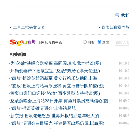
我来
二月二抬头龙见喜
直击归真堂养
上网从搜狗开始
网页
新闻
相关新闻
·
为"怒放"演唱会送祝福 高圆圆:其实我本摇滚(图)
10-10-
·
郑钧爱妻产下摇滚宝宝 "怒放"弟兄忙享天伦(图)
10-10-
·
"怒放"摇滚英雄添新军 黄立行携乐队助阵上海
10-10-
·
"怒放"摇滚上海站再添强将 黄立行携乐队加盟(图)
10-10-
·
黄奕自家门口迎接"怒放" 百变造型支持摇滚(图)
10-10-
·
怒放演唱会上海站28日开票 何勇对票房充满信心(图
10-09-
·
"怒放-摇滚英雄演唱会"上海站起航
10-09-
·
新京报:摇滚老炮怒放 世界归根结底是年轻人的
10-08-
·
"怒放"演唱会曲目曝光 崔健是否出场仍属未知(图)
10-08-