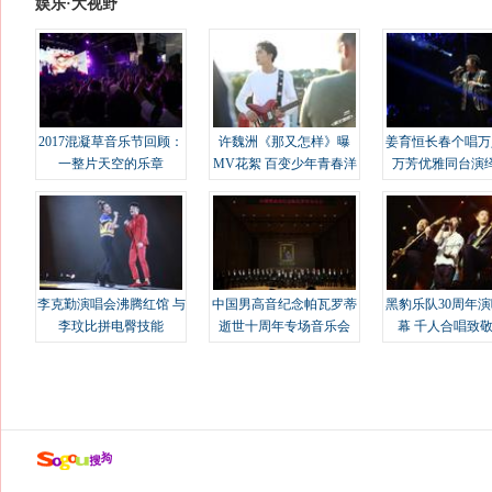
娱乐·大视野
2017混凝草音乐节回顾：
许魏洲《那又怎样》曝
姜育恒长春个唱万
一整片天空的乐章
MV花絮 百变少年青春洋
万芳优雅同台演
溢
李克勤演唱会沸腾红馆 与
中国男高音纪念帕瓦罗蒂
黑豹乐队30周年
李玟比拼电臀技能
逝世十周年专场音乐会
幕 千人合唱致