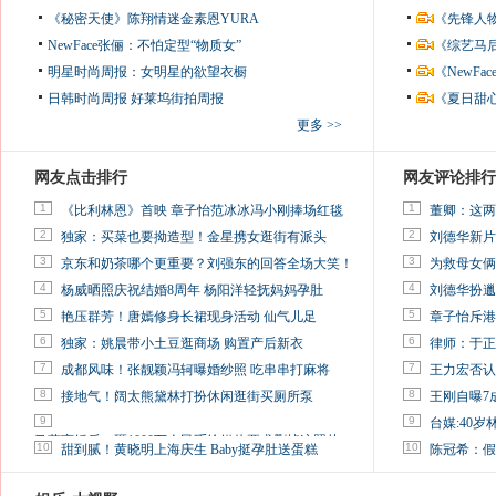
《秘密天使》陈翔情迷金素恩YURA
《先锋人
NewFace张俪：不怕定型“物质女”
《综艺马
明星时尚周报：女明星的欲望衣橱
《NewF
日韩时尚周报
好莱坞街拍周报
《夏日甜
更多 >>
网友点击排行
网友评论排行
1
1
《比利林恩》首映 章子怡范冰冰冯小刚捧场红毯
董卿：这两
2
2
独家：买菜也要拗造型！金星携女逛街有派头
刘德华新片
3
3
京东和奶茶哪个更重要？刘强东的回答全场大笑！
为救母女俩
4
4
杨威晒照庆祝结婚8周年 杨阳洋轻抚妈妈孕肚
刘德华扮邋
5
5
艳压群芳！唐嫣修身长裙现身活动 仙气儿足
章子怡斥港
6
6
独家：姚晨带小土豆逛商场 购置产后新衣
律师：于正
7
7
成都风味！张靓颖冯轲曝婚纱照 吃串串打麻将
王力宏否认
8
8
接地气！阔太熊黛林打扮休闲逛街买厕所泵
王刚自曝7
9
9
台媒:40
马蓉离婚后，砸1000万人民币给媒体要求删掉这照片
10
10
甜到腻！黄晓明上海庆生 Baby挺孕肚送蛋糕
陈冠希：假