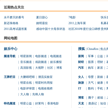
近期热点关注
永不磨灭的番号
夏日甜心
7电影
快乐
新还珠格格
姚明退役
2011上海车展
私募
2011高考试题答案
感动中国十大母亲评选
社区2010年度行业口碑榜
贵州
网站地图
娱乐中心
搜狐
|
ChinaRen
|
焦点
频道导航
|
明星新闻
|
电影频道
|
电视频道
新闻
|
军事
|
公益
|
|
音乐频道
|
戏剧频道
|
娱乐播报
财经
|
股票
|
理财
|
|
高清影视
|
大视野
|
社区
|
博客
汽车
|
购车
|
家居
|
王牌栏目
|
大鹏嘚吧嘚
|
潮流实验室
女人
|
母婴
|
新娘
|
|
明星在线
|
明星时尚周报
旅游
|
天气
|
健康
|
|
电影评审团
|
电视收视榜
IT
|
数码
|
手机
|
|
大人物
|
先锋人物
博客
|
圈子
|
邮箱
|
特色频道
|
明星公益
|
好莱坞
|
香港电影
天龙
|
鹿鼎记
|
短信
|