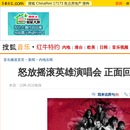
搜狐
ChinaRen
17173
焦点房地产
搜狗
新闻
-
体
内地
|
港台
|
欧美
|
日韩
|
音乐视频
音乐频道首页
>
新闻
>
内地乐闻
怒放摇滚英雄演唱会 正面
来源：
汉网-武汉晚报
我来说两句
(
0
)