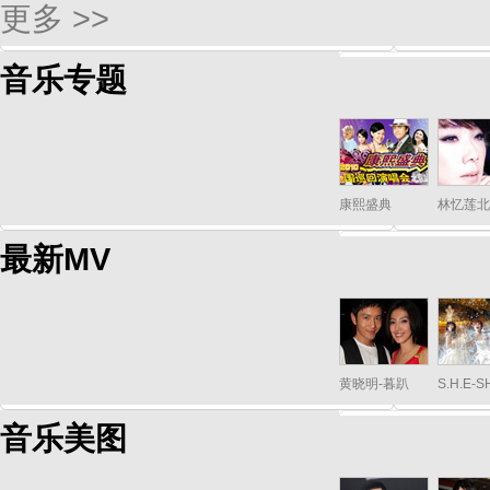
更多 >>
音乐专题
康熙盛典
林忆莲北
最新MV
黄晓明-暮趴
S.H.E-
音乐美图