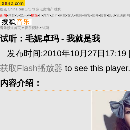
搜狐
ChinaRen
17173
焦点房地产
搜狗
新闻
-
体育
-
S
-
娱乐
-
V
-
财经
-
IT
-
汽车
-
房产
-
家居
-
女人
-
视频
-
播客
-
邮件
-
博客
-
BBS
-
我说两句
音乐频道首页
>
音乐视听
>
试听
试听：毛妮卓玛 - 我就是我
发布时间:2010年10月27日17:19 
获取Flash播放器
to see this player
内容介绍：