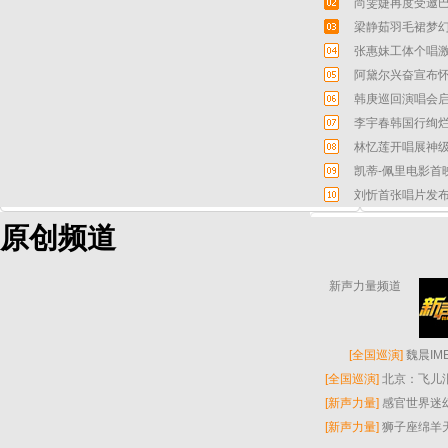
尚雯婕再度受邀巴
梁静茹羽毛裙梦幻
张惠妹工体个唱激
阿黛尔兴奋宣布怀
韩庚巡回演唱会启
李宇春韩国行绚烂
林忆莲开唱展神级
凯蒂-佩里电影首
刘忻首张唱片发布
原创频道
新声力量频道
[
全国巡演
]
魏晨I
[
全国巡演
]
北京：飞儿
[
新声力量
]
感官世界迷
[
新声力量
]
狮子座绵羊