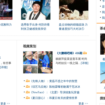
卡
是
我
我
:优雅和力
选秀歌手出身 何韵诗看
盘点动物的硝烟战场 力
茶
到张卫健感觉很亲切
量速度技巧大对决①
视频策划
《大鹏嘚吧嘚》416期
生
杨丽萍提菜篮逛车展 时尚
，有些事
与村姑仅一线之隔…
[详细]
[详细]
《先锋人物》：黄磊不惑之年中的智慧
《综艺马后炮》陈柏霖曝初吻属于范冰冰
《NewFace》：《北爱》导演续集玩穿越
《夏日甜心》：和夏日有关的爱情世界
搜
更多 >>
更多 >>