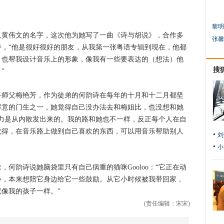
黎明
伟文的名字，这次他为她写了一曲《诗与胡说》，合作多
张馨
，“他是很好很好的朋友，从我第一张粤语专辑到现在，他都
，也帮我设计音乐上的形象，像我有一些要表达的（想法）他
搜
”
父梅艳芳，作为徒弟的何韵诗在每年的十月和十二月都坚
得意的门生之一，她觉得自己没办法去和梅姐比，也没想和她
力是从内散发出来的。我的路和她也不一样，反正每个人在自
觉得，在音乐路上做到自己喜欢的东西，可以用音乐帮助别人
刘
小
韵诗说她脑袋里只有自己病重的猫咪Gooloo：“它正在动
心，本来想陪它身边给它一些鼓励。从它小时候被我带回家，
像我的孩子一样。”
(责任编辑：宋宋)