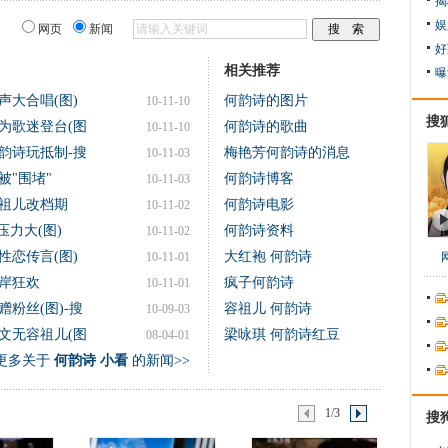
揭
娱
网页
新闻
好
相关推荐
曝
声大合唱(图)
何韵诗的图片
10-11-10
搜
为歌迷登台(图
何韵诗的歌曲
10-11-10
韵诗玩抵制-搜
梅艳芳何韵诗的消息
10-11-03
被"围堵"
何韵诗博客
10-11-03
祖儿改档期
何韵诗电影
10-11-02
压力大(图)
何韵诗资料
10-11-02
性恋传言(图)
大红袍 何韵诗
10-11-01
岸狂欢
疯子何韵诗
10-11-01
粉丝(图)-搜
容祖儿 何韵诗
10-09-03
文无容祖儿(图
梁咏琪 何韵诗红豆
08-04-01
更多关于
何韵诗 小看
的新闻>>
1/3
搜