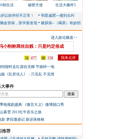
AA制生活
秘密天使
生活大爆炸5
进入娱论频道>>
冯小刚称屌丝自贱：只是约定俗成
顶
477
砸
158
铛铛报时走红源自无聊 节操碎一地
地版《乱世佳人》：只见乱 不见情
乐大事件
季电视剧盛典
《微言大义》微博脱口秀
山暮雪
2011红牛音乐之旅
电影
梦回鹿鼎记
新还珠格格
彩推荐