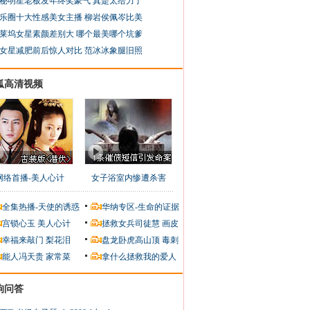
秘明星老板发年终奖豪气 真是太给力了
乐圈十大性感美女主播 柳岩侯佩岑比美
莱坞女星素颜差别大 哪个最美哪个坑爹
女星减肥前后惊人对比 范冰冰象腿旧照
狐高清视频
网络首播-美人心计
女子浴室内惨遭杀害
全集热播-天使的诱惑
华纳专区-生命的证据
宫锁心玉
美人心计
拯救女兵司徒慧
画皮
幸福来敲门
梨花泪
盘龙卧虎高山顶
毒刺
能人冯天贵
家常菜
拿什么拯救我的爱人
狗问答