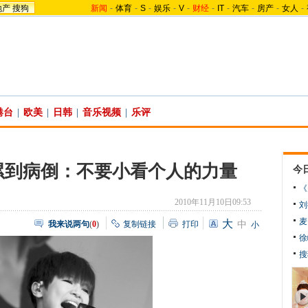
地产
搜狗
新闻
-
体育
-
S
-
娱乐
-
V
-
财经
-
IT
-
汽车
-
房产
-
女人
-
港台
|
欧美
|
日韩
|
音乐视频
|
乐评
累到病倒：不要小看个人的力量
今
《
2010年11月10日09:53
刘
麦
大
我来说两句
(
0
)
复制链接
打印
中
小
徐
搜