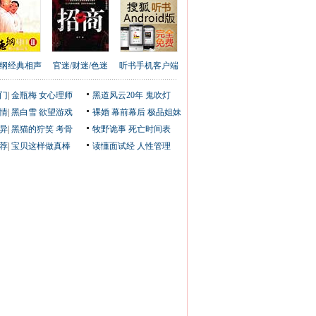
纲经典相声
官迷/财迷/色迷
听书手机客户端
门
|
金瓶梅
女心理师
黑道风云20年
鬼吹灯
情
|
黑白雪
欲望游戏
裸婚
幕前幕后
极品姐妹
异
|
黑猫的狞笑
考骨
牧野诡事
死亡时间表
荐
|
宝贝这样做真棒
读懂面试经
人性管理