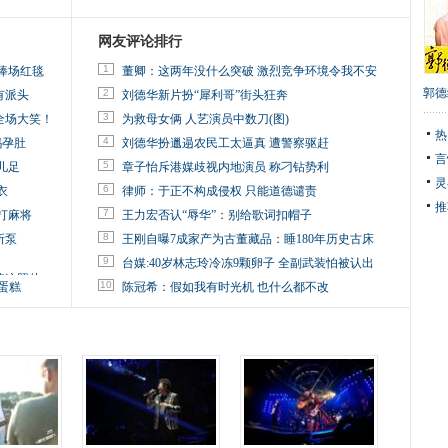
网友评论排行
1
捧场红毯
董卿：这两年没什么突破 激烈竞争环境令我不安
郭德
2
有派头
刘德华新片扮“犀利哥”街头狂奔
3
全场大笑！
为救母女俩 人艺演员中数刀(图)
热
4
妈孕肚
刘德华扮邋遢农民工太逼真 遭警察驱赶
言
5
儿足
章子怡斥港媒歧视内地演员 称刁钻势利
灵
6
衣
律师：于正不构成侵权 只能道德谴责
推
7
打麻将
王力宏否认“辱华”：别给歌词扣帽子
8
所泵
王刚自曝7成家产为古董藏品：睡180年历史古床
9
台媒:40岁林志玲冷冻9颗卵子 全副武装怕被认出
掉这照片
10
蛋糕
陈冠希：假如我有时光机 也什么都不改