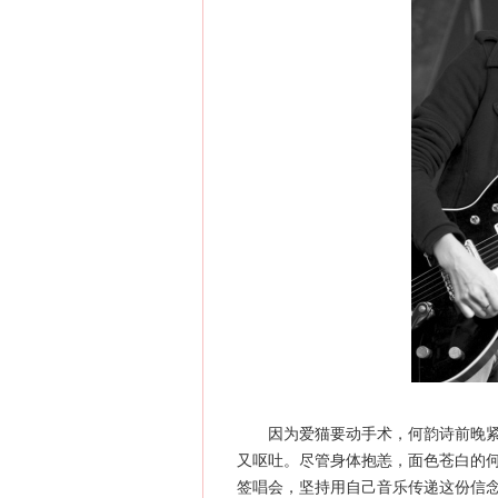
因为爱猫要动手术，何韵诗前晚紧急
又呕吐。尽管身体抱恙，面色苍白的何
签唱会，坚持用自己音乐传递这份信