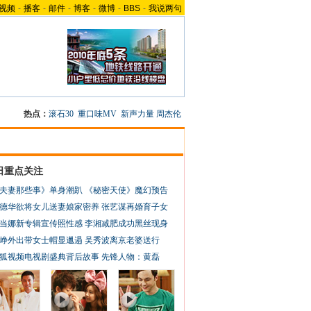
视频
-
播客
-
邮件
-
博客
-
微博
-
BBS
-
我说两句
热点：
滚石30
重口味MV
新声力量
周杰伦
日重点关注
夫妻那些事》单身潮趴
《秘密天使》魔幻预告
德华欲将女儿送妻娘家密养
张艺谋再婚育子女
当娜新专辑宣传照性感
李湘减肥成功黑丝现身
峥外出带女士帽显邋遢
吴秀波离京老婆送行
狐视频电视剧盛典背后故事
先锋人物：黄磊