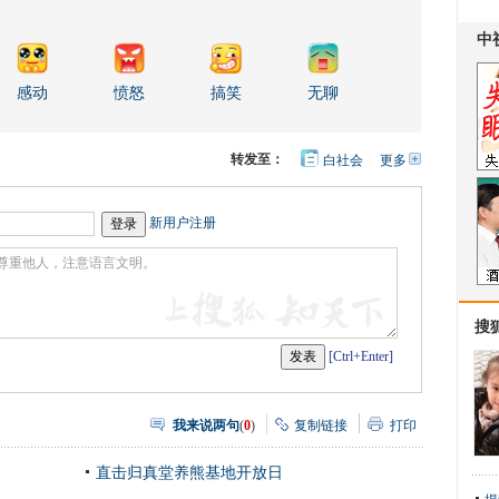
感动
愤怒
搞笑
无聊
转发至：
白社会
更多
开
心
人
网
人
豆
网
瓣
爱
新用户注册
分
享
搜
[Ctrl+Enter]
我来说两句
(
0
)
复制链接
打印
直击归真堂养熊基地开放日