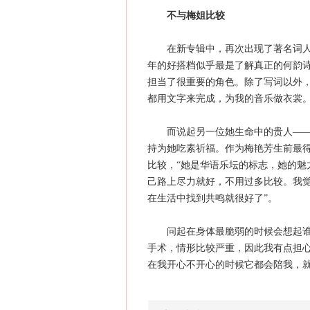
不与梅姐比较
在新专辑中，再次出现了著名词人黄
年的好搭档似乎最是了解真正的何韵诗
担当了很重要的角色。除了写词以外
都用文字来完成，为我的音乐做衣裳。
而说起另一位她生命中的贵人——师
持为她吃素祈福。作为梅艳芳生前最
比较，“她是华语乐坛的标志，她的魅
己路上尽力就好，不用过多比较。我
在生活中找到共鸣就很好了”。
问起在身体最脆弱的时候会想起谁，何
手术，情形比较严重，因此我有点担
在我开心不开心的时候它都会陪我，就