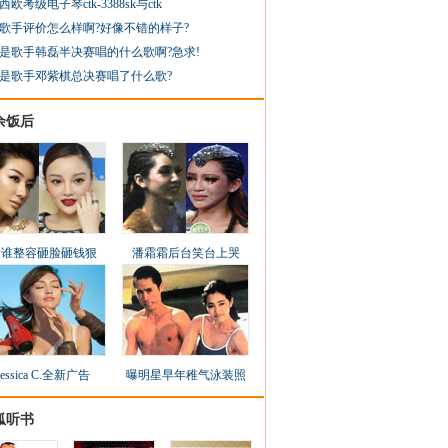
西欧考级电子琴ctk-3388sk与ctk
歌手评价怎么样啊?好像不错的样子?
是歌手韩磊半决赛唱的什么歌啊?急求!
是歌手邓紫棋总决赛唱了什么歌?
余饭后
看谁整容砸脸砸钱狠
潘霜霜后台笑台上哭
Jessica C.全新广告
曝明星早年稚气泳装照
狐听书