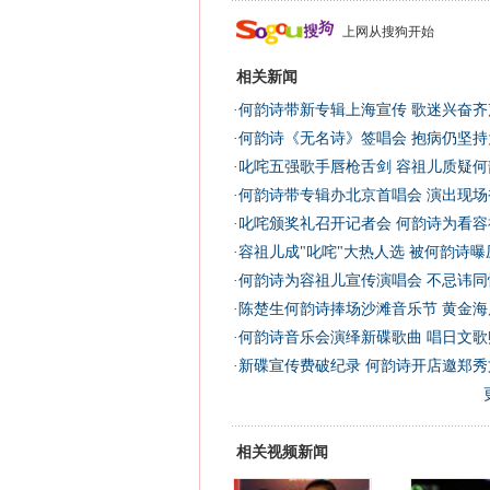
上网从搜狗开始
相关新闻
·
何韵诗带新专辑上海宣传 歌迷兴奋齐
·
何韵诗《无名诗》签唱会 抱病仍坚持
·
叱咤五强歌手唇枪舌剑 容祖儿质疑何
·
何韵诗带专辑办北京首唱会 演出现场
·
叱咤颁奖礼召开记者会 何韵诗为看容
·
容祖儿成"叱咤"大热人选 被何韵诗曝
·
何韵诗为容祖儿宣传演唱会 不忌讳同
·
陈楚生何韵诗捧场沙滩音乐节 黄金海
·
何韵诗音乐会演绎新碟歌曲 唱日文歌赠
·
新碟宣传费破纪录 何韵诗开店邀郑秀
相关视频新闻