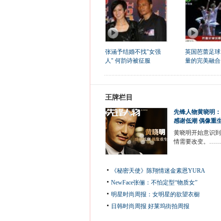
张涵予结婚不找"女强
英国芭蕾足球
人" 何韵诗被征服
量的完美融合
王牌栏目
先锋人物黄晓明：
感谢低潮 偶像重
黄晓明开始意识到
情需要改变。……
《秘密天使》陈翔情迷金素恩YURA
NewFace张俪：不怕定型“物质女”
明星时尚周报：女明星的欲望衣橱
日韩时尚周报
好莱坞街拍周报