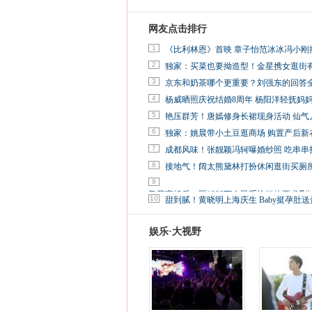
网友点击排行
1
《比利林恩》首映 章子怡范冰冰冯小刚
2
独家：买菜也要拗造型！金星携女逛街
3
京东和奶茶哪个更重要？刘强东的回答
4
杨威晒照庆祝结婚8周年 杨阳洋轻抚妈
5
艳压群芳！唐嫣修身长裙现身活动 仙气
6
独家：姚晨带小土豆逛商场 购置产后新
7
成都风味！张靓颖冯轲曝婚纱照 吃串串
8
接地气！阔太熊黛林打扮休闲逛街买厕
9
马蓉离婚后，砸1000万人民币给媒体要求删
10
甜到腻！黄晓明上海庆生 Baby挺孕肚送
娱乐·大视野