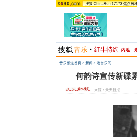
搜狐
ChinaRen
17173
焦点房
内地
|
音乐频道首页
>
新闻
>
港台乐闻
何韵诗宣传新碟
来源：
天天新报