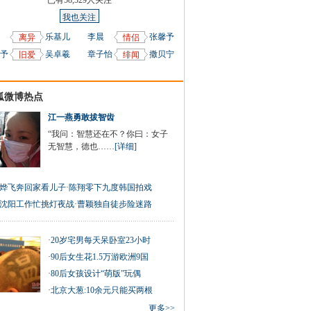
已有
58,329
人关注
我也关注
乐基儿
李晨
张馨予
离异
情侣
予
吴卓羲
章子怡
撒贝宁
旧爱
绯闻
狐微博热点
江一燕勇敢拔智齿
“我问：智慧还在不？你曰：女子
无智慧，德也……
[详细]
烨飞奔回家看儿子
·
陈翔零下九度韩国拍戏
沈阳工作忙挑灯夜战
·
曹颖独自徒步险迷路
·
20岁宅男每天呆卧室23小时
·
90后女生花1.5万游欧洲9国
·
80后女孩设计“萌版”玩偶
·
北京大葱:10余元只能买两根
更多>>