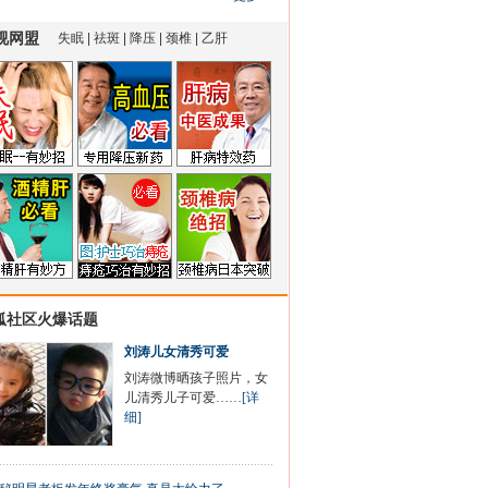
狐社区火爆话题
刘涛儿女清秀可爱
刘涛微博晒孩子照片，女
儿清秀儿子可爱……
[详
细]