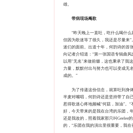
雄。
带病现场飚歌
“昨天晚上一直吐，吃什么喝什么就
但因为歌迷等了很久，我还是尽量来”
迷们的面前。出道十年，何韵诗的首张
向记者介绍道：“第一张国语专辑曲风
以用"无名"来做前缀，这也秉承了我
力量，默默付出与努力也可以变成无
成的。”
为了传递这份信念，就算吐到身体发软
半麦对嘴唱，何韵诗还是坚持带了自
惹得歌迷心疼地频喊“何菇，加油”。
好，今天带来的是我在台湾的乐团，
还是我改的，照着我家那只叫Geelee
的，“乐团在我的演出里很重要，我在