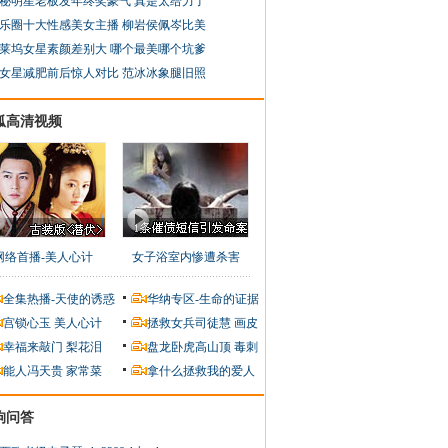
秘明星老板发年终奖豪气 真是太给力了
乐圈十大性感美女主播 柳岩侯佩岑比美
莱坞女星素颜差别大 哪个最美哪个坑爹
女星减肥前后惊人对比 范冰冰象腿旧照
狐高清视频
网络首播-美人心计
女子浴室内惨遭杀害
全集热播-天使的诱惑
华纳专区-生命的证据
宫锁心玉
美人心计
拯救女兵司徒慧
画皮
幸福来敲门
梨花泪
盘龙卧虎高山顶
毒刺
能人冯天贵
家常菜
拿什么拯救我的爱人
狗问答