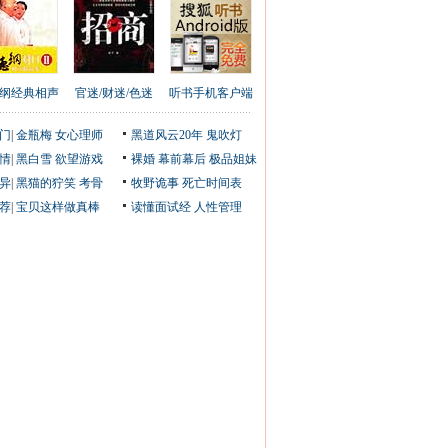
纲经典相声
官迷/财迷/色迷
听书手机客户端
门
|
金瓶梅
女心理师
黑道风云20年
鬼吹灯
情
|
黑白雪
欲望游戏
裸婚
幕前幕后
极品姐妹
异
|
黑猫的狞笑
考骨
牧野诡事
死亡时间表
荐
|
宝贝这样做真棒
读懂面试经
人性管理