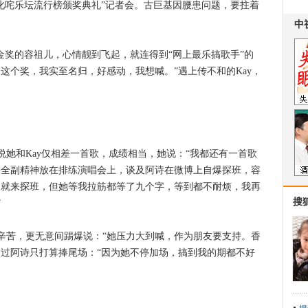
“叱咤乐坛流行榜颁奖典礼”记者会。古巨基因腰患问题，要拄着
奖的容祖儿，心情靓到飞起，就连得到“网上最乐搞歌手”的
这个奖，我实至名归，好感动，我想喊。”遇上传不和的Kay，
和Kay仅相差一首歌，成绩相当，她说：“我都还有一首歌
将全副精神放在排练演唱会上，谈及阿诗在微博上自爆探班，容
档就来探班，但她等我拉筋都等了九个字，等到都不耐烦，我再
搜
”
苦，更无意间踢爆说：“她压力大到喊，作为朋友要支持。香
不过阿诗只打算捧尾场：“因为她不停加场，搞到我的期都不好