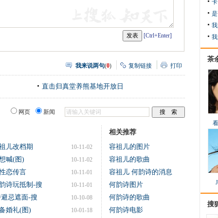
卡
是
我
[Ctrl+Enter]
我
茶
我来说两句
(
0
)
复制链接
打印
直击归真堂养熊基地开放日
网页
新闻
相关推荐
祖儿改档期
容祖儿的图片
10-11-02
喊(图)
容祖儿的歌曲
10-11-02
性恋传言
容祖儿 何韵诗的消息
10-11-01
韵诗玩抵制-搜
何韵诗图片
10-11-01
避忌遮面-搜
何韵诗的歌曲
10-10-08
搜
婚礼(图)
何韵诗电影
10-01-18