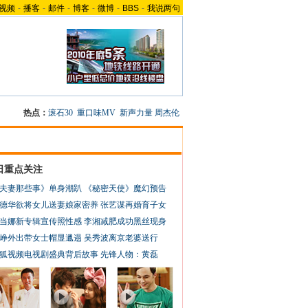
视频
-
播客
-
邮件
-
博客
-
微博
-
BBS
-
我说两句
热点：
滚石30
重口味MV
新声力量
周杰伦
日重点关注
夫妻那些事》单身潮趴
《秘密天使》魔幻预告
德华欲将女儿送妻娘家密养
张艺谋再婚育子女
当娜新专辑宣传照性感
李湘减肥成功黑丝现身
峥外出带女士帽显邋遢
吴秀波离京老婆送行
狐视频电视剧盛典背后故事
先锋人物：黄磊