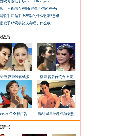
西欧考级电子琴ctk-3388sk与ctk
歌手评价怎么样啊?好像不错的样子?
是歌手韩磊半决赛唱的什么歌啊?急求!
是歌手邓紫棋总决赛唱了什么歌?
余饭后
看谁整容砸脸砸钱狠
潘霜霜后台笑台上哭
Jessica C.全新广告
曝明星早年稚气泳装照
狐听书