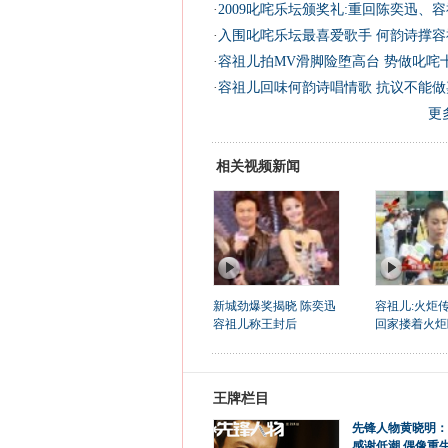
·
2009叱咤乐坛颁奖礼:重回陈奕迅、
·
入围叱咤乐坛最喜爱歌手 何韵诗撑容
·
容祖儿拍MV滑脚险堕高台 势做叱咤十
·
容祖儿回味何韵诗唱情歌 抗议不能做嘉
更
相关视频新闻
新城劲爆奖揭晓 陈奕迅
容祖儿:火炬
容祖儿称王封后
回家搂着火炬
王牌栏目
先锋人物黄晓明：
感谢低潮 偶像重