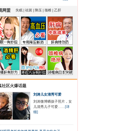
狐社区火爆话题
刘涛儿女清秀可爱
刘涛微博晒孩子照片，女
儿清秀儿子可爱……
[详
细]