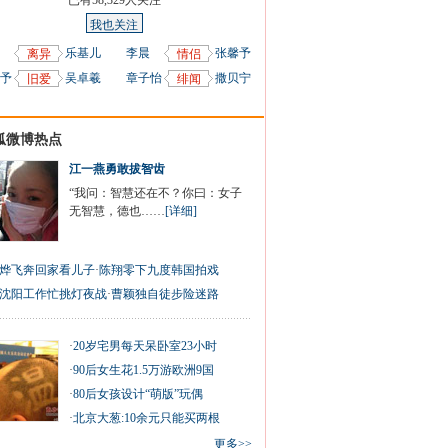
已有
58,329
人关注
我也关注
乐基儿
李晨
张馨予
离异
情侣
予
吴卓羲
章子怡
撒贝宁
旧爱
绯闻
狐微博热点
江一燕勇敢拔智齿
“我问：智慧还在不？你曰：女子
无智慧，德也……
[详细]
烨飞奔回家看儿子
·
陈翔零下九度韩国拍戏
沈阳工作忙挑灯夜战
·
曹颖独自徒步险迷路
·
20岁宅男每天呆卧室23小时
·
90后女生花1.5万游欧洲9国
·
80后女孩设计“萌版”玩偶
·
北京大葱:10余元只能买两根
更多>>