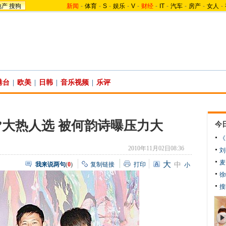
地产
搜狗
新闻
-
体育
-
S
-
娱乐
-
V
-
财经
-
IT
-
汽车
-
房产
-
女人
-
港台
|
欧美
|
日韩
|
音乐视频
|
乐评
”大热人选 被何韵诗曝压力大
今
《
2010年11月02日08:36
刘
麦
大
我来说两句
(
0
)
复制链接
打印
中
小
徐
搜