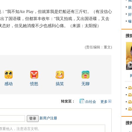
揭
娱
我不知Air Play，但就算我是烂船还有三斤钉。（有没信心
好
推出了国语碟，但都算丰收年：“我又拍戏，又出国语碟，又去
曝
ey状态好，但见她消瘦不少也感到心痛。（来源：太阳报）
搜
(责任编辑：董文)
感动
愤怒
搞笑
无聊
转发至：
白社会
更多
开
心
人
网
人
豆
网
瓣
爱
新用户注册
分
搜
享