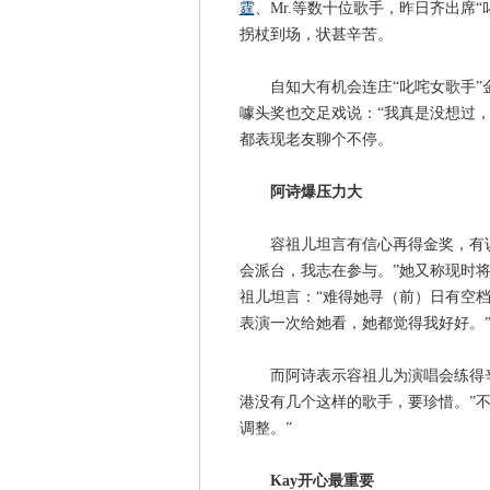
霆
、Mr.等数十位歌手，昨日齐出席
拐杖到场，状甚辛苦。
自知大有机会连庄“叱咤女歌手”金
噱头奖也交足戏说：“我真是没想过，
都表现老友聊个不停。
阿诗爆压力大
容祖儿坦言有信心再得金奖，有说她
会派台，我志在参与。”她又称现时
祖儿坦言：“难得她寻（前）日有空
表演一次给她看，她都觉得我好好。
而阿诗表示容祖儿为演唱会练得辛
港没有几个这样的歌手，要珍惜。”
调整。”
Kay开心最重要