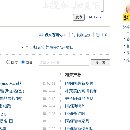
[Ctrl+Enter]
郭德
我来说两句
(
0
)
复制链接
打印
热
言
直击归真堂养熊基地开放日
灵
推
网页
新闻
相关推荐
no Mars献
阿姆的最新图片
11-02-11
鲁斯提名(图)
格莱美的高清视频
10-12-24
作品侵权(图)
痞子阿姆的消息
10-12-15
名领跑
阿姆斯特丹
10-12-04
aga
阿姆是谁啊
10-12-03
提名(图)
阿姆瑞特家具
10-12-03
名单
阿姆赫斯特学院
10-12-02