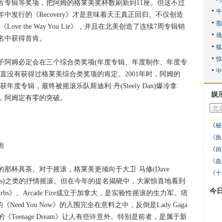
舌专辑等奖项，把阿姆的格莱美奖杯数刷新到11座。但这不过
发行的《Recovery》才是意味着天王真正回归。不仅创造
《Love the Way You Lie》，并且在北美创造了连续7周专辑销
名中获得首肯。
阿姆必定会在三个综合类奖项(年度专辑、年度制作、年度专
直没有获得过格莱美综合类奖项的肯定。2001年时，阿姆的
》最有可能获年度专辑，最终被摇滚乐队斯迪利·丹(Steely Dan)爆冷拿
娱
，阿姆定有零的突破。
《秘
《执
跑
《凶
《血
杯具茶。对于摇滚，格莱美更倾向于大卫·马修(Dave
《十
Fighters)之类的抒情摇滚。但在今年的提名揭晓中，大家惊喜地看到
今
 Suburbs》。Arcade Fire成立于加拿大，是实验性摇滚的生力军。痞
《Need You Now》的入围完全在意料之中，反倒是Lady Gaga
·佩里的《Teenage Dream》让人有些许意外。特别是前者，是属于新