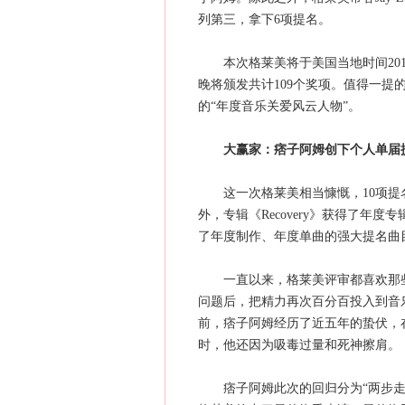
列第三，拿下6项提名。
本次格莱美将于美国当地时间2011年2月
晚将颁发共计109个奖项。值得一提的是，6
的“年度音乐关爱风云人物”。
大赢家：痞子阿姆创下个人单届
这一次格莱美相当慷慨，10项提名
外，专辑《Recovery》获得了年度专辑的
了年度制作、年度单曲的强大提名曲目。《L
一直以来，格莱美评审都喜欢那些从
问题后，把精力再次百分百投入到音
前，痞子阿姆经历了近五年的蛰伏，在
时，他还因为吸毒过量和死神擦肩。
痞子阿姆此次的回归分为“两步走”，先