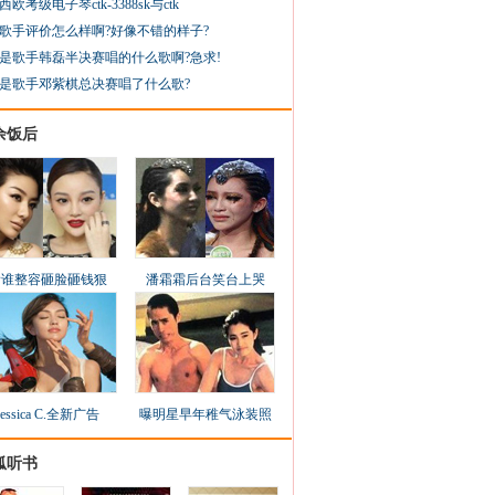
西欧考级电子琴ctk-3388sk与ctk
歌手评价怎么样啊?好像不错的样子?
是歌手韩磊半决赛唱的什么歌啊?急求!
是歌手邓紫棋总决赛唱了什么歌?
余饭后
看谁整容砸脸砸钱狠
潘霜霜后台笑台上哭
Jessica C.全新广告
曝明星早年稚气泳装照
狐听书