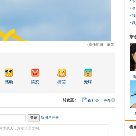
卡
是
我
我
茶
(责任编辑：董文)
感动
愤怒
搞笑
无聊
转发至：
白社会
更多
开
心
人
网
人
豆
网
瓣
爱
新用户注册
分
享
搜