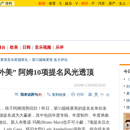
地产
搜狗
新闻
-
体育
-
S
-
娱乐
-
V
-
财经
-
IT
-
汽车
-
房产
-
女人
-
港台
|
欧美
|
日韩
|
音乐视频
|
乐评
格莱美音乐奖颁奖礼
>
第53届格莱美 各方评论
外美” 阿姆10项提名风光透顶
今
《
2010年12月03日10:05
刘
麦
大
我来说两句
(
0
)
复制链接
打印
中
小
徐
搜
，痞子阿姆强势回归！昨日，第53届格莱美的提名名单在洛
借10项提名成为大赢家，其中包括年度专辑、年度制作、年度单曲
新人布鲁诺·玛斯(Bruno Mars)也不可小觑，7项提名仅次
dy Gaga、怀旧女郎(Lady Antebellum)等歌手、组合提名并