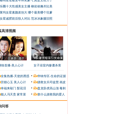
秘明星老板发年终奖豪气 真是太给力了
乐圈十大性感美女主播 柳岩侯佩岑比美
莱坞女星素颜差别大 哪个最美哪个坑爹
女星减肥前后惊人对比 范冰冰象腿旧照
狐高清视频
网络首播-美人心计
女子浴室内惨遭杀害
全集热播-天使的诱惑
华纳专区-生命的证据
宫锁心玉
美人心计
拯救女兵司徒慧
画皮
幸福来敲门
梨花泪
盘龙卧虎高山顶
毒刺
能人冯天贵
家常菜
拿什么拯救我的爱人
狗问答