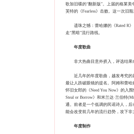
歌加旧碟的“翻新版”。上届的格莱美中，L
芙特的《Fearless》击败。这一次旧瓶装
遗珠之憾：蕾哈娜的《Rated R
走“黑暗”流行路线。
年度歌曲
非大热曲目意外挤入，评选结果或
近几年的年度歌曲，越发考究的就
最让人跌破眼镜的提名。阿姆和蕾哈娜《Love
怀旧女郎的《Need You Now》的入围
Steal or Borrow》和米兰达·兰伯特(Mir
通。前者是一个低调的民谣诗人，后
能会改变前几年的流行趋势，攻下非
年度制作