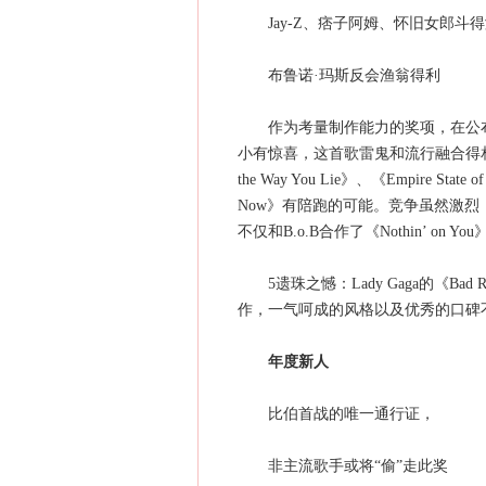
Jay-Z、痞子阿姆、怀旧女郎斗得
布鲁诺·玛斯反会渔翁得利
作为考量制作能力的奖项，在公布之初，乍一
小有惊喜，这首歌雷鬼和流行融合得相当巧妙
the Way You Lie》、《Empire 
Now》有陪跑的可能。竞争虽然激烈
不仅和B.o.B合作了《Nothin’ on
5遗珠之憾：Lady Gaga的《Bad 
作，一气呵成的风格以及优秀的口碑不
年度新人
比伯首战的唯一通行证，
非主流歌手或将“偷”走此奖