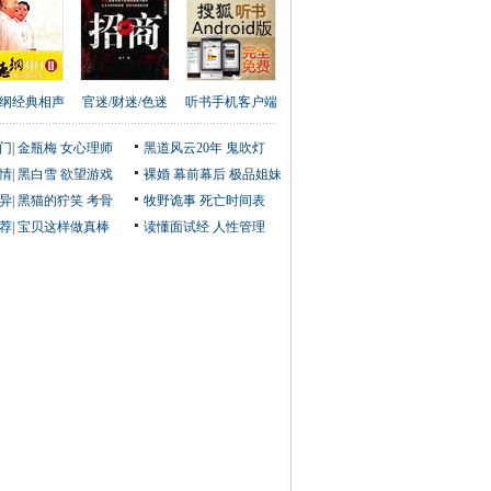
纲经典相声
官迷/财迷/色迷
听书手机客户端
门
|
金瓶梅
女心理师
黑道风云20年
鬼吹灯
情
|
黑白雪
欲望游戏
裸婚
幕前幕后
极品姐妹
异
|
黑猫的狞笑
考骨
牧野诡事
死亡时间表
荐
|
宝贝这样做真棒
读懂面试经
人性管理