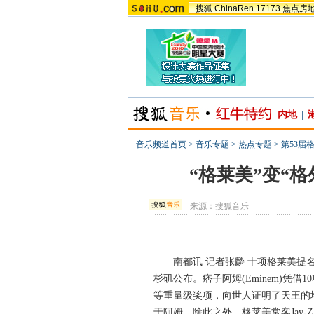
搜狐
ChinaRen
17173
焦点房
内地
|
音乐频道首页
>
音乐专题
>
热点专题
>
第53届
“格莱美”变“格
来源：
搜狐音乐
南都讯 记者张麟 十项格莱美提名
杉矶公布。痞子阿姆(Eminem)凭
等重量级奖项，向世人证明了天王的地位。
于阿姆。除此之外，格莱美常客Jay-Z、La