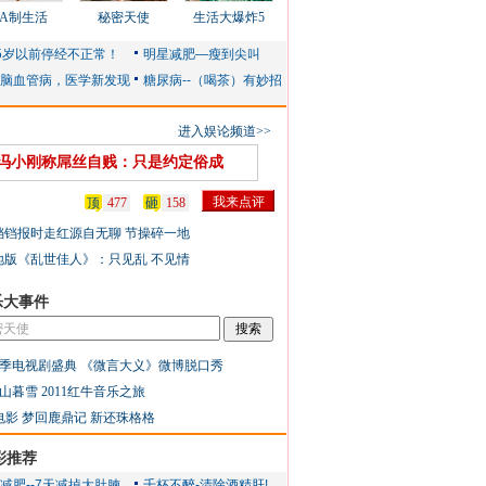
AA制生活
秘密天使
生活大爆炸5
进入娱论频道>>
冯小刚称屌丝自贱：只是约定俗成
顶
477
砸
158
铛铛报时走红源自无聊 节操碎一地
地版《乱世佳人》：只见乱 不见情
乐大事件
季电视剧盛典
《微言大义》微博脱口秀
山暮雪
2011红牛音乐之旅
电影
梦回鹿鼎记
新还珠格格
彩推荐