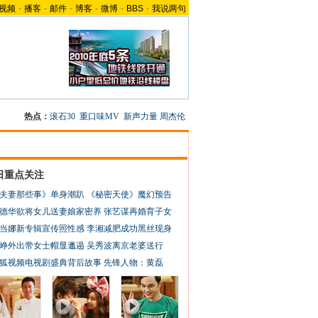
视频
-
播客
-
邮件
-
博客
-
微博
-
BBS
-
我说两句
热点：
滚石30
重口味MV
新声力量
周杰伦
日重点关注
夫妻那些事》单身潮趴
《秘密天使》魔幻预告
德华欲将女儿送妻娘家密养
张艺谋再婚育子女
当娜新专辑宣传照性感
李湘减肥成功黑丝现身
峥外出带女士帽显邋遢
吴秀波离京老婆送行
狐视频电视剧盛典背后故事
先锋人物：黄磊