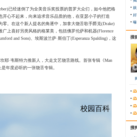
揭
娱
Bieber)已经迷倒了为全美音乐奖投票的普罗大众们，如今他把格
好
也开心不起来，向来追求音乐品质的他，在亚瑟小子的打造
曝
零。在这个新人提名的角逐中，加拿大饶舌歌手爵克(Drake)
上喜好另类风格的格莱美，包括佛罗伦萨和机器(Florence
搜
mford and Sons)、埃斯波兰萨·斯伯丁(Esperanza Spalding)，这
。
)：坎耶·韦斯特力推新人，大走文艺饶舌路线。首张专辑《Man
Day》称得上是年度必听的一张饶舌专辑。
搜