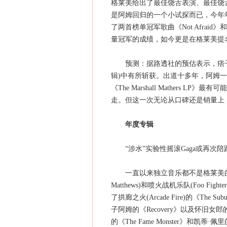
格莱美给出了最佳饶舌表演、最佳饶
是阿姆回归的一个小试探而已，今年年中
了两首榜单冠军歌曲《Not Afraid》和
量冠军的成绩，如今更是在格莱美提
预测：据路透社的预估表示，痞子
辑)中有所斩获。出道十多年，阿姆一
《The Marshall Mathers LP
走。但这一次无论从口碑还是销量上
年度专辑
“涉水”实验性摇滚Gaga或再次陪
一直以来独立音乐都不是格莱美的那
Matthews)和喷火战机乐队(Foo 
了拱廊之火(Arcade Fire)的《The
子阿姆的《Recovery》以及怀旧女郎的
的《The Fame Monster》和凯蒂