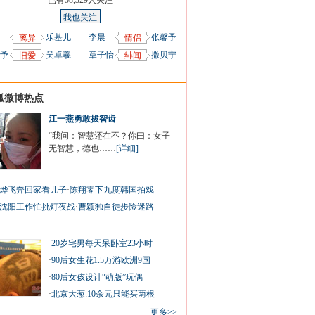
已有
58,329
人关注
我也关注
乐基儿
李晨
张馨予
离异
情侣
予
吴卓羲
章子怡
撒贝宁
旧爱
绯闻
狐微博热点
江一燕勇敢拔智齿
“我问：智慧还在不？你曰：女子
无智慧，德也……
[详细]
烨飞奔回家看儿子
·
陈翔零下九度韩国拍戏
沈阳工作忙挑灯夜战
·
曹颖独自徒步险迷路
·
20岁宅男每天呆卧室23小时
·
90后女生花1.5万游欧洲9国
·
80后女孩设计“萌版”玩偶
·
北京大葱:10余元只能买两根
更多>>