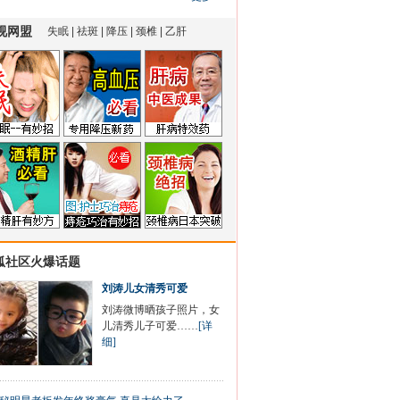
狐社区火爆话题
刘涛儿女清秀可爱
刘涛微博晒孩子照片，女
儿清秀儿子可爱……
[详
细]