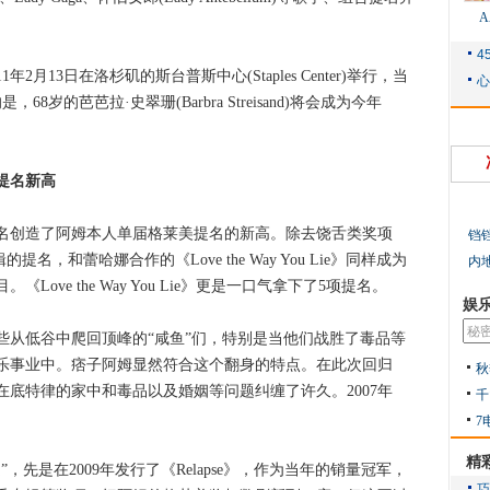
13日在洛杉矶的斯台普斯中心(Staples Center)举行，当
8岁的芭芭拉·史翠珊(Barbra Streisand)将会成为今年
提名新高
创造了阿姆本人单届格莱美提名的新高。除去饶舌类奖项
铛
提名，和蕾哈娜合作的《Love the Way You Lie》同样成为
内
ove the Way You Lie》更是一口气拿下了5项提名。
娱
低谷中爬回顶峰的“咸鱼”们，特别是当他们战胜了毒品等
乐事业中。痞子阿姆显然符合这个翻身的特点。在此次回归
秋
底特律的家中和毒品以及婚姻等问题纠缠了许久。2007年
千
7
精
是在2009年发行了《Relapse》，作为当年的销量冠军，