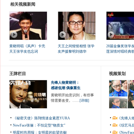
相关视频新闻
黄晓明唱《风声》卡壳
天王之间惺惺相惜 张学
28届金像奖张学
天王张学友也忘词
友声援黎明刘德华
莲深情对唱经典
王牌栏目
视频策划
先锋人物黄晓明：
感谢低潮 偶像重生
黄晓明开始意识到，有些事
情需要改变。……
[详细]
《秘密天使》陈翔情迷金素恩YURA
《先锋人
NewFace张俪：不怕定型“物质女”
《综艺马
明星时尚周报：女明星的欲望衣橱
《NewF