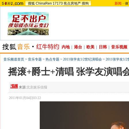
搜狐
ChinaRen
17173
焦点房地产
搜狗
新闻
-
体
内地
|
港台
|
欧美
|
日韩
|
音乐视频
音乐频道首页
>
音乐专题
>
热点专题
>
2011张学友1/2世纪演唱会
>
2011张学友1
摇滚+爵士+清唱 张学友演唱
来源:
北京娱乐信报
2011年01月04日03:22