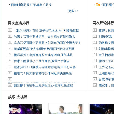
日韩时尚周报
好莱坞街拍周报
《夏日甜
更多 >>
网友点击排行
网友评论排行
1
1
《比利林恩》首映 章子怡范冰冰冯小刚捧场红毯
董卿：这两
2
2
独家：买菜也要拗造型！金星携女逛街有派头
刘德华新片
3
3
京东和奶茶哪个更重要？刘强东的回答全场大笑！
为救母女俩
4
4
杨威晒照庆祝结婚8周年 杨阳洋轻抚妈妈孕肚
刘德华扮邋
5
5
艳压群芳！唐嫣修身长裙现身活动 仙气儿足
章子怡斥港
6
6
独家：姚晨带小土豆逛商场 购置产后新衣
律师：于正
7
7
成都风味！张靓颖冯轲曝婚纱照 吃串串打麻将
王力宏否认
8
8
接地气！阔太熊黛林打扮休闲逛街买厕所泵
王刚自曝7
9
9
台媒:40
马蓉离婚后，砸1000万人民币给媒体要求删掉这照片
10
10
甜到腻！黄晓明上海庆生 Baby挺孕肚送蛋糕
陈冠希：假
娱乐·大视野