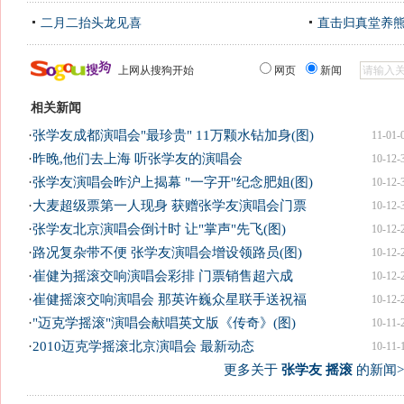
二月二抬头龙见喜
直击归真堂养
上网从搜狗开始
网页
新闻
相关新闻
·
张学友成都演唱会"最珍贵" 11万颗水钻加身(图)
11-01-
·
昨晚,他们去上海 听张学友的演唱会
10-12-
·
张学友演唱会昨沪上揭幕 "一字开"纪念肥姐(图)
10-12-
·
大麦超级票第一人现身 获赠张学友演唱会门票
10-12-
·
张学友北京演唱会倒计时 让"掌声"先飞(图)
10-12-
·
路况复杂带不便 张学友演唱会增设领路员(图)
10-12-
·
崔健为摇滚交响演唱会彩排 门票销售超六成
10-12-
·
崔健摇滚交响演唱会 那英许巍众星联手送祝福
10-12-
·
"迈克学摇滚"演唱会献唱英文版《传奇》(图)
10-11-
·
2010迈克学摇滚北京演唱会 最新动态
10-11-
更多关于
张学友 摇滚
的新闻>