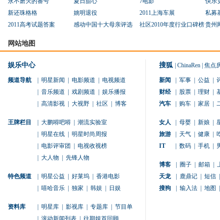
永不磨灭的番号
夏日甜心
7电影
快乐
新还珠格格
姚明退役
2011上海车展
私募
2011高考试题答案
感动中国十大母亲评选
社区2010年度行业口碑榜
贵州
网站地图
娱乐中心
搜狐
|
ChinaRen
|
焦点
频道导航
|
明星新闻
|
电影频道
|
电视频道
新闻
|
军事
|
公益
|
|
音乐频道
|
戏剧频道
|
娱乐播报
财经
|
股票
|
理财
|
|
高清影视
|
大视野
|
社区
|
博客
汽车
|
购车
|
家居
|
王牌栏目
|
大鹏嘚吧嘚
|
潮流实验室
女人
|
母婴
|
新娘
|
|
明星在线
|
明星时尚周报
旅游
|
天气
|
健康
|
|
电影评审团
|
电视收视榜
IT
|
数码
|
手机
|
|
大人物
|
先锋人物
博客
|
圈子
|
邮箱
|
特色频道
|
明星公益
|
好莱坞
|
香港电影
天龙
|
鹿鼎记
|
短信
|
|
嘻哈音乐
|
独家
|
韩娱
|
日娱
搜狗
|
输入法
|
地图
|
资料库
|
明星库
|
影视库
|
专题库
|
节目单
|
滚动新闻列表
|
往期娱首回顾