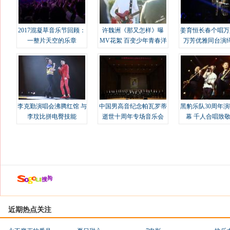
2017混凝草音乐节回顾：
许魏洲《那又怎样》曝
姜育恒长春个唱万
一整片天空的乐章
MV花絮 百变少年青春洋
万芳优雅同台演
溢
李克勤演唱会沸腾红馆 与
中国男高音纪念帕瓦罗蒂
黑豹乐队30周年
李玟比拼电臀技能
逝世十周年专场音乐会
幕 千人合唱致
近期热点关注