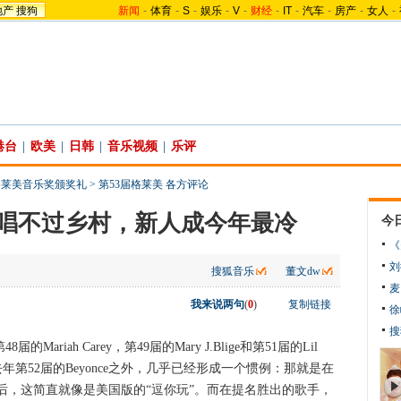
地产
搜狗
新闻
-
体育
-
S
-
娱乐
-
V
-
财经
-
IT
-
汽车
-
房产
-
女人
-
港台
|
欧美
|
日韩
|
音乐视频
|
乐评
格莱美音乐奖颁奖礼
>
第53届格莱美 各方评论
唱不过乡村，新人成今年最冷
今
《
刘
搜狐音乐
董文dw
麦
我来说两句
(
0
)
复制链接
徐
搜
的Mariah Carey，第49届的Mary J.Blige和第51届的Lil
去年第52届的Beyonce之外，几乎已经形成一个惯例：那就是在
后，这简直就像是美国版的“逗你玩”。而在提名胜出的歌手，