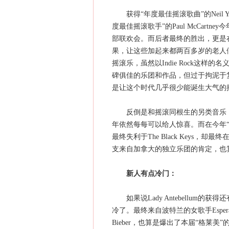
获得“年度最佳摇滚歌曲”的Neil Yo
度最佳摇滚歌手”的Paul McCar
部联欢会。而后者最终的胜出，更是在和Eric 
果，让这些加起来都两百多岁的老人
摇滚乐，虽然以Indie Rock这
碑俱佳的乐团和作品，但过于拘泥于
是让这个时代几乎很少能诞生大气的
反倒是和摇滚同根生的另类音乐，
年依然每每可以给人惊喜。而在今年“年度
最终失利于The Black Keys
支来自加拿大的独立乐团的肯定，也
新人有点冷门：
如果说Lady Antebellum的
冷了。最终来自波特兰的女歌手Esperanza
Bieber，也算是爆出了本届“格莱美