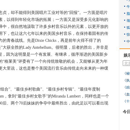
，却不能得到美国唱片工业对等的“回报”。一方面是唱片
素，以得到年轻化市场的拓展；一方面又是深受多元化影响的
绎中，很自然地汲取了许多乡村音乐以外的元素，以更开放的
用下，也让这六七年以来的美国乡村音乐，在保持着固有的传
春战线。先是Dixie Chicks，再是前年火得不得了的
莱美”大获全胜的Lady Antebellum。很明显，后者的胜出，并非是
工程，因为这明显是一个有发展、有继承，循序渐进的美国新乡
娱
的“格莱美”评委有了一个向传统致敬的机会，又能够从更为年
更大里说，这也是整个美国流行音乐由传统走向未来的一种缓
《秘
《执
《凶
”、“最佳乡村歌曲”、“最佳乡村专辑”、“最佳年度制
《血
llum，拿到“最佳乡村女歌手”的Miranda Lambert，同样也是一个
《十
80后、两个70后妹妹的争夺中最终胜出，由此足以可以看出现
今