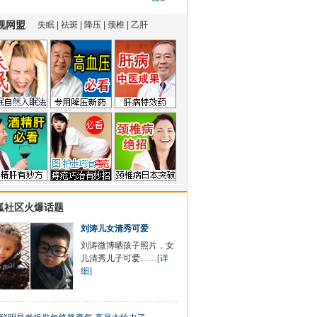
狐社区火爆话题
刘涛儿女清秀可爱
刘涛微博晒孩子照片，女
儿清秀儿子可爱……
[详
细]