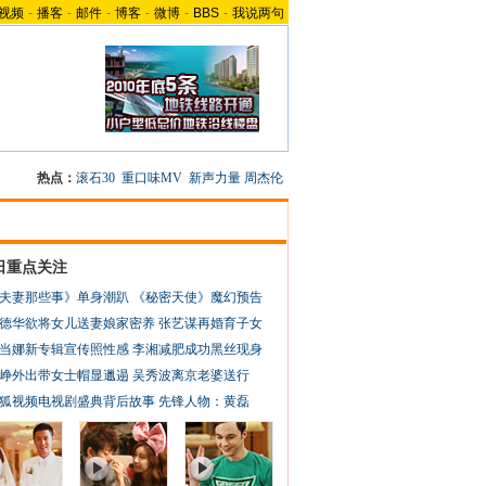
视频
-
播客
-
邮件
-
博客
-
微博
-
BBS
-
我说两句
热点：
滚石30
重口味MV
新声力量
周杰伦
日重点关注
夫妻那些事》单身潮趴
《秘密天使》魔幻预告
德华欲将女儿送妻娘家密养
张艺谋再婚育子女
当娜新专辑宣传照性感
李湘减肥成功黑丝现身
峥外出带女士帽显邋遢
吴秀波离京老婆送行
狐视频电视剧盛典背后故事
先锋人物：黄磊