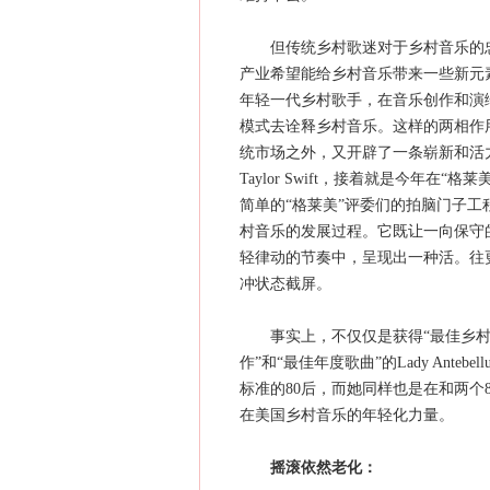
但传统乡村歌迷对于乡村音乐的忠贞
产业希望能给乡村音乐带来一些新元
年轻一代乡村歌手，在音乐创作和演
模式去诠释乡村音乐。这样的两相作
统市场之外，又开辟了一条崭新和活力的青
Taylor Swift，接着就是今年在“格
简单的“格莱美”评委们的拍脑门子
村音乐的发展过程。它既让一向保守
轻律动的节奏中，呈现出一种活。往
冲状态截屏。
事实上，不仅仅是获得“最佳乡村组合
作”和“最佳年度歌曲”的Lady Antebe
标准的80后，而她同样也是在和两个
在美国乡村音乐的年轻化力量。
摇滚依然老化：