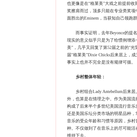
也更像是在“格莱美”大戏之前提前
奖擦肩而过，顶多只能在专业类奖项中
面胜出的Eminem，当获知自己领
而事实证明，去年Beyonce的提
现实的意义似乎只是为了给惯例增添
美”，几乎又回复了第52届之前的“光荣传统
届“格莱美”Dixie Chicks后来
事实上也并不完全是没有规律可循。
乡村整体年轻：
乡村组合Lady Antebellum
外，也算是在情理之中。作为美国流
构成了后来半个多世纪美国流行音乐
还是美国乐坛分类市场的明星品种，
音乐的受众年龄和习惯等原因，乡村
种。不仅做到了在音乐上的尽可能活
维持下去。