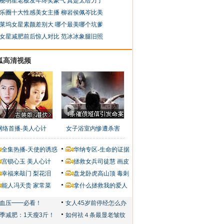
秘明星老板发年终奖豪气 真是太给力了
乐圈十大性感美女主播 柳岩侯佩岑比美
莱坞女星素颜差别大 哪个最美哪个坑爹
女星减肥前后惊人对比 范冰冰象腿旧照
狐高清视频
网络首播-美人心计
女子浴室内惨遭杀害
全集热播-天使的诱惑
华纳专区-生命的证据
宫锁心玉
美人心计
拯救女兵司徒慧
画皮
幸福来敲门
梨花泪
盘龙卧虎高山顶
毒刺
能人冯天贵
家常菜
拿什么拯救我的爱人