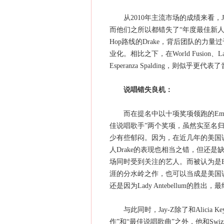
从2010年主流市场的成绩来看，Just
而他们之所以都错失了“年度最佳新人”，唯
Hop路线的Drake，背后团队的
业化。相比之下，在World Fusion、L
Esperanza Spalding，则似
说唱错失良机：
而在提名中以十项奖项领跑的Emin
佳说唱歌手”两个奖项，虽然实至名归，
少有些郁闷。因为，在近几年的美国说唱
人Drake的表现也相当之错，但还是
场同时受到关注的艺人。而被认为是Emin
涯的分水岭之作，也可以当成是美国
还是因为Lady Antebellum的胜
与此同时，Jay-Z除了和Alicia Keys
作”和“最佳说唱歌曲”之外，他和Swizz B