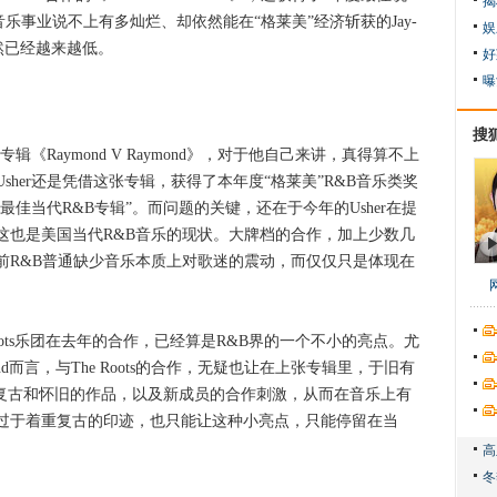
揭
乐事业说不上有多灿烂、却依然能在“格莱美”经济斩获的Jay-
娱
然已经越来越低。
好
曝
搜
辑《Raymond V Raymond》，对于他自己来讲，真得算不上
her还是凭借这张专辑，获得了本年度“格莱美”R&B音乐类奖
“最佳当代R&B专辑”。而问题的关键，还在于今年的Usher在提
这也是美国当代R&B音乐的现状。大牌档的合作，加上少数几
前R&B普通缺少音乐本质上对歌迷的震动，而仅仅只是体现在
 Roots乐团在去年的合作，已经算是R&B界的一个不小的亮点。尤
Legend而言，与The Roots的合作，无疑也让在上张专辑里，于旧有
对复古和怀旧的作品，以及新成员的合作刺激，从而在音乐上有
过于着重复古的印迹，也只能让这种小亮点，只能停留在当