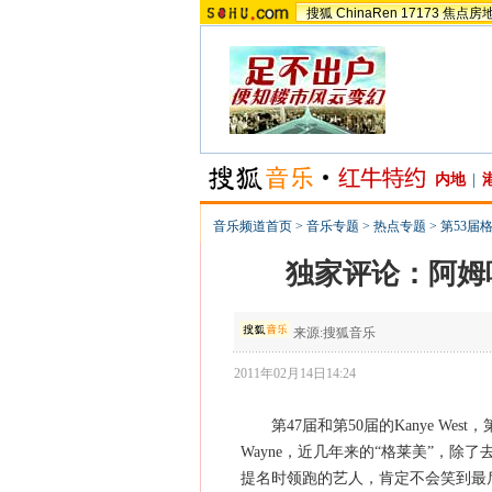
搜狐
ChinaRen
17173
焦点房
内地
|
音乐频道首页
>
音乐专题
>
热点专题
>
第53届
独家评论：阿姆
来源:
搜狐音乐
2011年02月14日14:24
第47届和第50届的Kanye West，第48届
Wayne，近几年来的“格莱美”，除了
提名时领跑的艺人，肯定不会笑到最