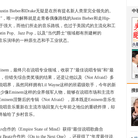
in Bieber和Drake无疑是在所有提名新人类里完全领先的。
一的解释就是走青春偶像路线的Justin Bieber和走Hip-
力量过于强大，而他们所走的音乐路线，也过于美国式的主流化和工
atin Pop、Jazz Pop，以及“当代爵士”领域都有所建树的
乎更代表了音乐演绎的一种原生态和手工业状态。
em，最终只在说唱专业领域，收获了“最佳说唱专辑”和“最
但错失综合类奖项的结果，还是让他以及《Not Afraid》多
界，虽然同样拥有Lil Wayne这样的班霸级歌手，今年的新
搜
缺少像Eminem这样的业界领军人物，能够在说唱市场和主流市
em涅磐后的专辑《Not Afraid》，原本既是Eminem音乐生
说唱音乐重新在主流市场回复六七年前之地位的重磅炸弹，却
出，最终输给了乡村音乐。
合作的《Empire State of Mind》获得“最佳说唱歌曲合
eatz合作的《On to the Next One》，还获得了“年度最佳说