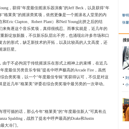
ung，获得“年度最佳摇滚乐器演奏”的Jeff Beck，以及获得“年
tney今年“格莱美”的摇滚类奖项，依然更像是一个摇滚名人堂里的内
黎明
Clapton、Robert Plant）和Neil Young比拼之后的结
张馨
们来角逐这个音乐奖项，真得很残忍。而事实就是，近几年的
样的名义重新绽放新颜，不仅新乐队层出不穷，也涌现出许多市场和口
搜
复古的形式，缺乏新技术的开拓，以及比较高的人文高度，还
摇滚巨星。
由于不必拘泥于传统摇滚乐在形式上精神上的束缚，在近几
最佳另类音乐专辑”提名中呼声极高的Arcade Fire，虽然
，却最终在综合类奖项，以一个“年度最佳专辑”奖获得认可，不仅是对这
刘
算是近几年“格莱美”评委在综合类奖项中最另类的一次举动。
小
获得还有理可循的话，那么今年“格莱美”的“年度最佳新人”可真有点
 Spalding，战胜了提名中呼声最高的Drake和Justin
”的最大冷门。