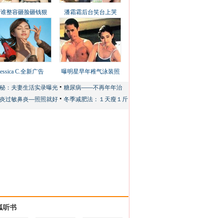
看谁整容砸脸砸钱狠
潘霜霜后台笑台上哭
Jessica C.全新广告
曝明星早年稚气泳装照
狐听书