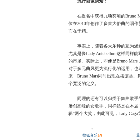
流行就像杂烩：
在提名中获得九项奖项的Bruno M
位在2010年创作了多首大俗曲的唱
而在于精。
事实上，随着各大乐种的互为渗透，
尤其是像Lady Antebellum
的市场。实际上，即使是Bruno M
对于多元曲风更为流行化的运用，也
来，Bruno Mars同时出现在摇
个宽泛的定义。
同理的还有可以归类于舞曲歌手的Lady
屡创高峰的女歌手，同样还是在本届“
辑”两个大奖，由此可见，Lady G
搜狐音乐
董