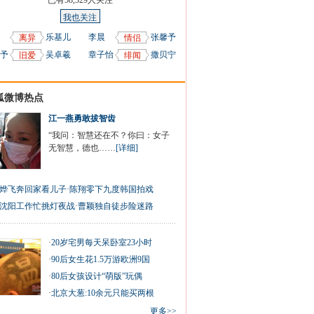
已有
58,329
人关注
我也关注
乐基儿
李晨
张馨予
离异
情侣
予
吴卓羲
章子怡
撒贝宁
旧爱
绯闻
狐微博热点
江一燕勇敢拔智齿
“我问：智慧还在不？你曰：女子
无智慧，德也……
[详细]
烨飞奔回家看儿子
·
陈翔零下九度韩国拍戏
沈阳工作忙挑灯夜战
·
曹颖独自徒步险迷路
·
20岁宅男每天呆卧室23小时
·
90后女生花1.5万游欧洲9国
·
80后女孩设计“萌版”玩偶
·
北京大葱:10余元只能买两根
更多>>