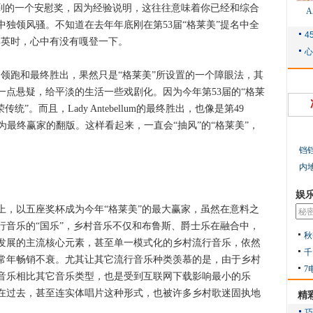
收到的一个安慰奖，因为经验说明，这往往意味着你已经和综合
独领风骚。不知道在去年年底刚在第53届“格莱美”提名中全
跑群英时，心中有没有嘎登一下。
名领跑和最终胜出，果然只是“格莱美”所设置的一个障眼法，其
一点悬疑，给平淡的生活一些戏剧化。因为今年第53届的“格莱
”。而且，Lady Antebellum的最终胜出，也像是第49
居上，成为最终赢家的翻版。这样看起来，一直会“抽风”的“格莱美”，
铛
内
娱
后来居上，以五座奖杯成为今年“格莱美”的最大赢家，虽然在意料之
行音乐的“国乐”，乡村音乐不仅和布鲁斯、爵士乐在融合中，
秋
发展的主流核心元素，甚至单一模式化的乡村流行音乐，依然
千
常年畅销不衰。尤其让其它流行音乐种类羡慕的是，由于乡村
7
音乐相比其它音乐类型，也是受到互联网下载影响最小的乐
在过去，甚至连实体唱片这种形式，也被许多乡村歌迷固执地
精