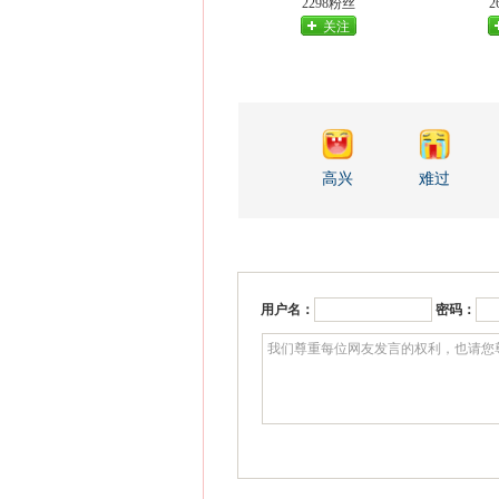
2298粉丝
2
关注
高兴
难过
用户名：
密码：