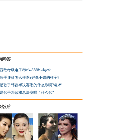
狗问答
西欧考级电子琴ctk-3388sk与ctk
歌手评价怎么样啊?好像不错的样子?
是歌手韩磊半决赛唱的什么歌啊?急求!
是歌手邓紫棋总决赛唱了什么歌?
余饭后