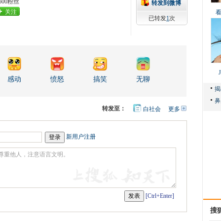
600粉丝
转发到微博
关注
已转发
1
次
感动
愤怒
搞笑
无聊
转发至：
白社会
更多
开
心
人
网
人
豆
网
瓣
爱
新用户注册
分
享
[Ctrl+Enter]
搜