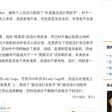
ars，最终个人仅仅只获得了“年度最佳流行男歌手”，对于一
作新人来讲，虽然奖项不多，但也算是实至名归，毕竟奖不在多
现在“格莱美”的流行类奖项，早已经不像以前那么纯粹。
这样同样能写大俗歌的乡村音乐人的出现，也更挤压了传统流行音乐歌手
搜
ars，其创作中同样融合了摇滚、说唱、蓝调和雷鬼等曲风。而他
让他极有可能成为下一个“黑眼豆豆”式的唱作者。未来的未
卡
滚类、舞曲类甚至电子类奖项里，也请你不要奇怪。流行，同样是一
是
我
我
 Gaga。尽管2010年并非Lady Gaga年，但这位在视觉上
格莱美”上，获得了“最佳流行女歌手”和“最佳流行演唱专
茶
aga之所以选择舞曲，恐怕也就在于舞曲代表着当下的流行。
(责任编辑：董文)
文dw