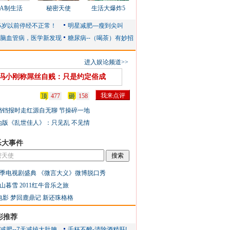
AA制生活
秘密天使
生活大爆炸5
进入娱论频道>>
冯小刚称屌丝自贱：只是约定俗成
顶
477
砸
158
铛铛报时走红源自无聊 节操碎一地
地版《乱世佳人》：只见乱 不见情
乐大事件
季电视剧盛典
《微言大义》微博脱口秀
山暮雪
2011红牛音乐之旅
电影
梦回鹿鼎记
新还珠格格
彩推荐