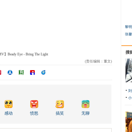
黎明
张馨
搜
】Beady Eye - Bring The Light
(责任编辑：董文)
刘
小
感动
愤怒
搞笑
无聊