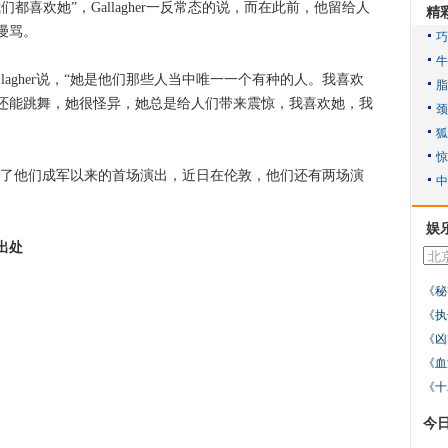
欢她”，Gallagher一反常态的说，而在此前，他留给人
精
谩骂。
agher说，“她是他们那些人当中唯一一个有种的人。我喜欢
还能跳舞，她很怪异，她总是给人们带来震惊，我喜欢她，我
举行了他们成军以来的首场演出，近日在伦敦，他们还有两场演
娱
出处
《秘
《执
《凶
《血
《十
今