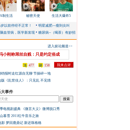
AA制生活
秘密天使
生活大爆炸5
进入娱论频道>>
冯小刚称屌丝自贱：只是约定俗成
顶
477
砸
158
铛铛报时走红源自无聊 节操碎一地
地版《乱世佳人》：只见乱 不见情
乐大事件
季电视剧盛典
《微言大义》微博脱口秀
山暮雪
2011红牛音乐之旅
电影
梦回鹿鼎记
新还珠格格