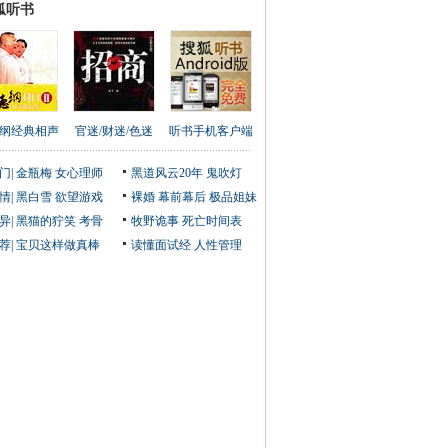
狐听书
纲经典相声
官迷/财迷/色迷
听书手机客户端
门
|
金瓶梅
女心理师
黑道风云20年
鬼吹灯
情
|
黑白雪
欲望游戏
裸婚
幕前幕后
极品姐妹
异
|
黑猫的狞笑
考骨
牧野诡事
死亡时间表
荐
|
宝贝这样做真棒
读懂面试经
人性管理