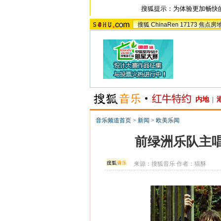
搜狐提示：为体验更加畅快
搜狐
ChinaRen
17173
焦点房
内地
|
音乐频道首页
>
新闻
>
欧美乐闻
前绿洲乐队主唱欣
来源：
搜狐音乐
作者：猫酥