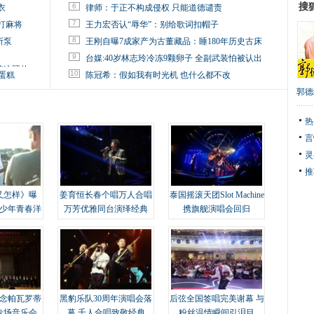
搜
6
衣
律师：于正不构成侵权 只能道德谴责
7
打麻将
王力宏否认“辱华”：别给歌词扣帽子
8
所泵
王刚自曝7成家产为古董藏品：睡180年历史古床
9
台媒:40岁林志玲冷冻9颗卵子 全副武装怕被认出
掉这照片
10
蛋糕
陈冠希：假如我有时光机 也什么都不改
郭德
热
言
灵
推
又怎样》曝
姜育恒长春个唱万人合唱
泰国摇滚天团Slot Machine
变少年青春洋
万芳优雅同台演绎经典
携旗舰演唱会回归
念帕瓦罗蒂
黑豹乐队30周年演唱会落
后弦全国签唱完美谢幕 与
专场音乐会
幕 千人合唱致敬经典
粉丝温情瞬间引泪目