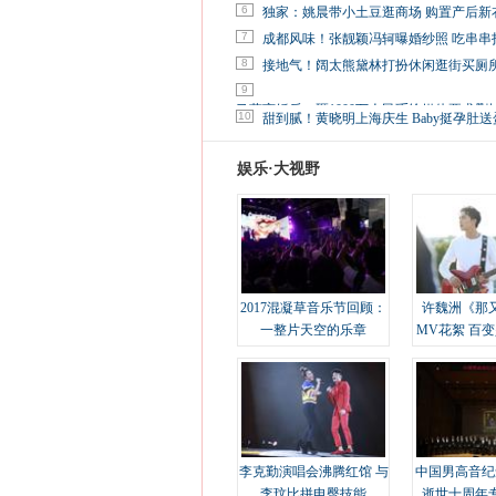
6
独家：姚晨带小土豆逛商场 购置产后新
7
成都风味！张靓颖冯轲曝婚纱照 吃串串
8
接地气！阔太熊黛林打扮休闲逛街买厕
9
马蓉离婚后，砸1000万人民币给媒体要求删
10
甜到腻！黄晓明上海庆生 Baby挺孕肚送
娱乐·大视野
2017混凝草音乐节回顾：
许魏洲《那
一整片天空的乐章
MV花絮 百
溢
李克勤演唱会沸腾红馆 与
中国男高音纪
李玟比拼电臀技能
逝世十周年