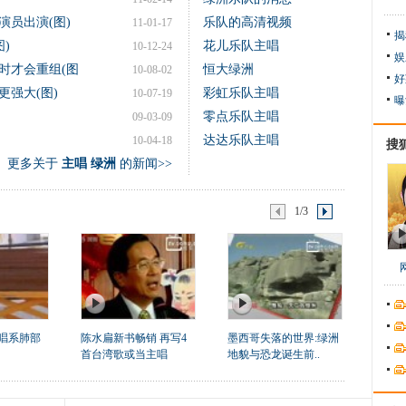
演员出演(图)
乐队的高清视频
11-01-17
揭
)
花儿乐队主唱
10-12-24
娱
时才会重组(图
恒大绿洲
10-08-02
好
强大(图)
彩虹乐队主唱
10-07-19
曝
零点乐队主唱
09-03-09
达达乐队主唱
10-04-18
搜
更多关于
主唱 绿洲
的新闻>>
1/3
主唱系肺部
陈水扁新书畅销 再写4
墨西哥失落的世界:绿洲
首台湾歌或当主唱
地貌与恐龙诞生前..