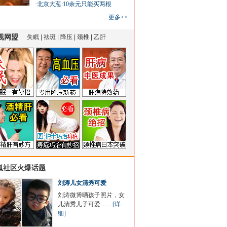
·
北京大葱:10余元只能买两根
更多>>
狐社区火爆话题
刘涛儿女清秀可爱
刘涛微博晒孩子照片，女
儿清秀儿子可爱……
[详
细]