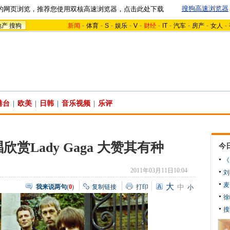
搜狗高速浏览器
的网页浏览，推荐您使用双核高速浏览器，点击此处下载
地产
搜狗
新闻
-
体育
-
S
-
娱乐
-
V
-
财经
-
IT
-
汽车
-
房产
-
女人
-
港台
|
欧美
|
日韩
|
音乐视频
|
乐评
赏Lady Gaga 大赞其有种
今
《
2011年03月11日10:04
刘
麦
大
我来说两句
(
0
)
复制链接
打印
中
小
徐
搜