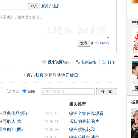
新用户注册
[Ctrl+Enter]
我来说两句
(
0
)
复制链接
打印
直击归真堂养熊基地开放日
网页
新闻
搜
相关推荐
经典作品(图)
绿洲全集在线观看
10-12-15
露乳狂野骇人-搜
乐队的最新图片
11-03-11
白痴》(图)
绿洲紫荆花园
11-03-03
绿洲乐队的消息
11-02-14