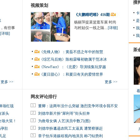
搜
视频策划
卡
《大鹏嘚吧嘚》416期
生
是
杨丽萍提菜篮逛车展 时尚
，有些事
与村姑仅一线之隔…
[详细]
我
[详细]
我
茶
《先锋人物》：黄磊不惑之年中的智慧
《综艺马后炮》陈柏霖曝初吻属于范冰冰
《NewFace》：《北爱》导演续集玩穿越
《夏日甜心》：和夏日有关的爱情世界
更多 >>
更多 >>
网友评论排行
1
捧场红毯
董卿：这两年没什么突破 激烈竞争环境令我不安
2
有派头
刘德华新片扮“犀利哥”街头狂奔
3
全场大笑！
为救母女俩 人艺演员中数刀(图)
4
妈孕肚
刘德华扮邋遢农民工太逼真 遭警察驱赶
5
儿足
章子怡斥港媒歧视内地演员 称刁钻势利