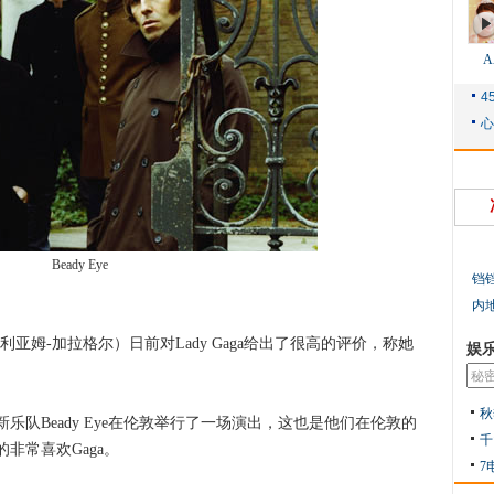
Beady Eye
铛
内
r（利亚姆-加拉格尔）日前对Lady Gaga给出了很高的评价，称她
娱
秋
队Beady Eye在伦敦举行了一场演出，这也是他们在伦敦的
千
非常喜欢Gaga。
7