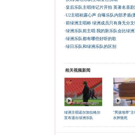
·
皇后乐队主唱传记片开拍 英著名喜剧
·
U2主唱袒露心声 自曝乐队内部矛盾(图
·
前绿洲主唱称 绿洲成员只有身无分文
·
绿洲乐队前主唱:我的新乐队会比绿洲更
·
绿洲乐队都有哪些好听的歌
·
绿日乐队和绿洲乐队的区别
相关视频新闻
绿洲主唱诺尔加拉格尔
"男孩地带"
宣布退出绿洲乐队
水肿致死