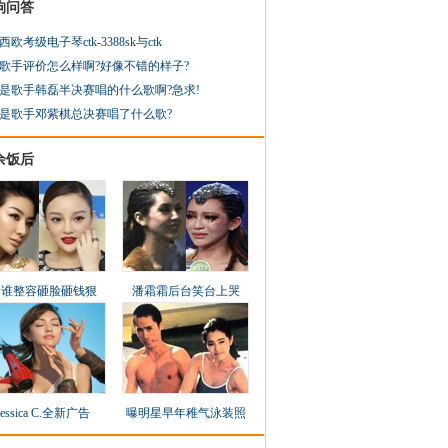
狗问答
西欧考级电子琴ctk-3388sk与ctk
歌手评价怎么样啊?好像不错的样子?
是歌手韩磊半决赛唱的什么歌啊?急求!
是歌手邓紫棋总决赛唱了什么歌?
余饭后
看谁整容砸脸砸钱狠
潘霜霜后台笑台上哭
Jessica C.全新广告
曝明星早年稚气泳装照