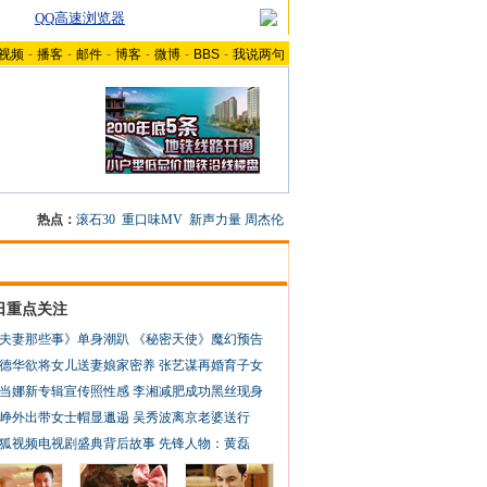
QQ高速浏览器
视频
-
播客
-
邮件
-
博客
-
微博
-
BBS
-
我说两句
热点：
滚石30
重口味MV
新声力量
周杰伦
日重点关注
夫妻那些事》单身潮趴
《秘密天使》魔幻预告
德华欲将女儿送妻娘家密养
张艺谋再婚育子女
当娜新专辑宣传照性感
李湘减肥成功黑丝现身
峥外出带女士帽显邋遢
吴秀波离京老婆送行
狐视频电视剧盛典背后故事
先锋人物：黄磊