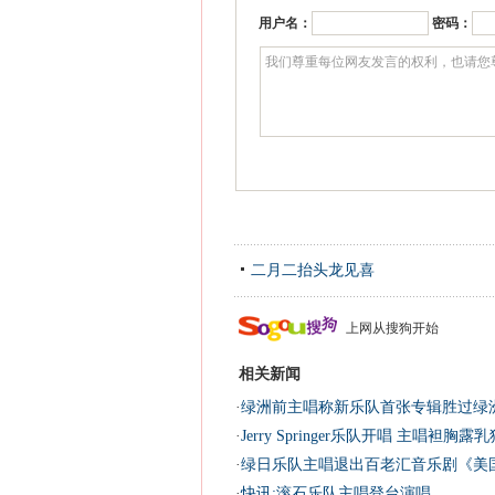
用户名：
密码：
二月二抬头龙见喜
上网从搜狗开始
相关新闻
·
绿洲前主唱称新乐队首张专辑胜过绿洲
·
Jerry Springer乐队开唱 主唱袒胸
·
绿日乐队主唱退出百老汇音乐剧《美国
·
快讯:滚石乐队主唱登台演唱