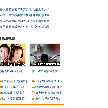
秘明星老板发年终奖豪气 真是太给力了
乐圈十大性感美女主播 柳岩侯佩岑比美
莱坞女星素颜差别大 哪个最美哪个坑爹
女星减肥前后惊人对比 范冰冰象腿旧照
狐高清视频
网络首播-美人心计
女子浴室内惨遭杀害
全集热播-天使的诱惑
华纳专区-生命的证据
宫锁心玉
美人心计
拯救女兵司徒慧
画皮
幸福来敲门
梨花泪
盘龙卧虎高山顶
毒刺
能人冯天贵
家常菜
拿什么拯救我的爱人