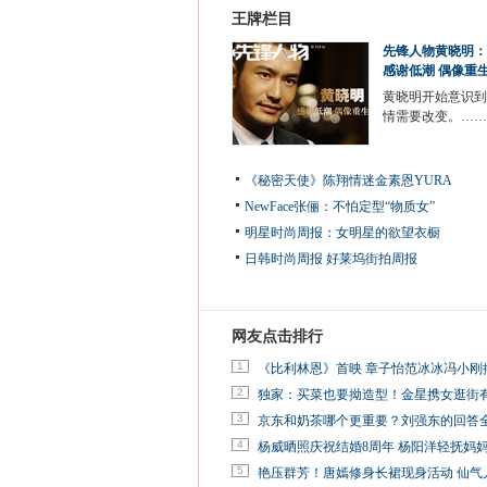
王牌栏目
先锋人物黄晓明：
感谢低潮 偶像重
黄晓明开始意识到
情需要改变。……
《秘密天使》陈翔情迷金素恩YURA
NewFace张俪：不怕定型“物质女”
明星时尚周报：女明星的欲望衣橱
日韩时尚周报
好莱坞街拍周报
网友点击排行
1
《比利林恩》首映 章子怡范冰冰冯小刚
2
独家：买菜也要拗造型！金星携女逛街
3
京东和奶茶哪个更重要？刘强东的回答
4
杨威晒照庆祝结婚8周年 杨阳洋轻抚妈
5
艳压群芳！唐嫣修身长裙现身活动 仙气