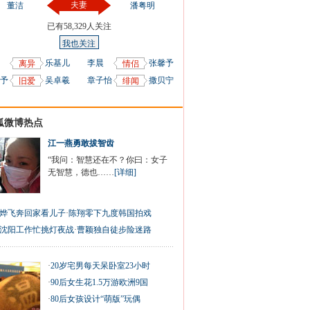
夫妻
董洁
潘粤明
已有
58,329
人关注
我也关注
乐基儿
李晨
张馨予
离异
情侣
予
吴卓羲
章子怡
撒贝宁
旧爱
绯闻
狐微博热点
江一燕勇敢拔智齿
“我问：智慧还在不？你曰：女子
无智慧，德也……
[详细]
烨飞奔回家看儿子
·
陈翔零下九度韩国拍戏
沈阳工作忙挑灯夜战
·
曹颖独自徒步险迷路
·
20岁宅男每天呆卧室23小时
·
90后女生花1.5万游欧洲9国
·
80后女孩设计“萌版”玩偶