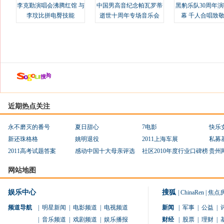
李克勤演唱会沸腾红馆 与
中国男高音纪念帕瓦罗蒂
黑豹乐队30周年
李玟比拼电臀技能
逝世十周年专场音乐会
幕 千人合唱致
近期热点关注
永不磨灭的番号
夏日甜心
7电影
快乐
新还珠格格
姚明退役
2011上海车展
私募
2011高考试题答案
感动中国十大母亲评选
社区2010年度行业口碑榜
贵州
网站地图
娱乐中心
搜狐
|
ChinaRen
|
焦点
频道导航
|
明星新闻
|
电影频道
|
电视频道
新闻
|
军事
|
公益
|
|
音乐频道
|
戏剧频道
|
娱乐播报
财经
|
股票
|
理财
|