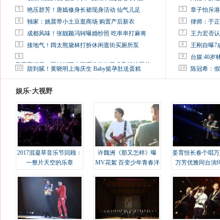
5
5
艳压群芳！唐嫣修身长裙现身活动 仙气儿足
章子怡斥港
6
6
独家：姚晨带小土豆逛商场 购置产后新衣
律师：于正
7
7
成都风味！张靓颖冯轲曝婚纱照 吃串串打麻将
王力宏否认
8
8
接地气！阔太熊黛林打扮休闲逛街买厕所泵
王刚自曝7
9
9
台媒:40
马蓉离婚后，砸1000万人民币给媒体要求删掉这照片
10
10
甜到腻！黄晓明上海庆生 Baby挺孕肚送蛋糕
陈冠希：假
娱乐·大视野
2017混凝草音乐节回顾：
许魏洲《那又怎样》曝
姜育恒长春个唱万
一整片天空的乐章
MV花絮 百变少年青春洋
万芳优雅同台演
溢