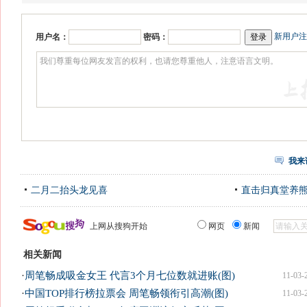
新用户注
用户名：
密码：
我来
二月二抬头龙见喜
直击归真堂养
上网从搜狗开始
网页
新闻
相关新闻
·
周笔畅成吸金女王 代言3个月七位数就进账(图)
11-03-
·
中国TOP排行榜拉票会 周笔畅领衔引高潮(图)
11-03-