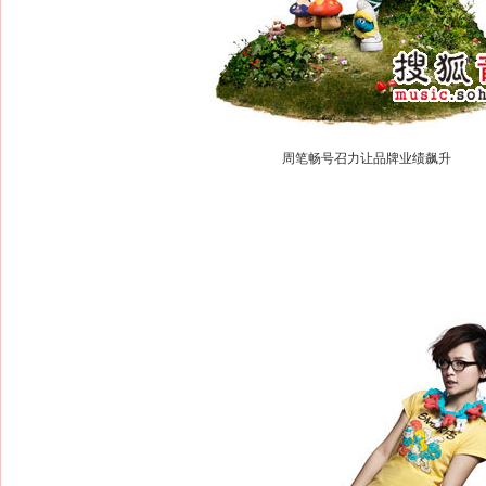
周笔畅号召力让品牌业绩飙升