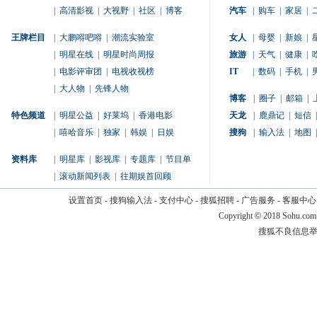
|
高清影视
|
大视野
|
社区
|
博客
汽车
|
购车
|
家居
|
王牌栏目
|
大鹏嘚吧嘚
|
潮流实验室
女人
|
母婴
|
新娘
|
|
明星在线
|
明星时尚周报
旅游
|
天气
|
健康
|
|
电影评审团
|
电视收视榜
IT
|
数码
|
手机
|
|
大人物
|
先锋人物
博客
|
圈子
|
邮箱
|
特色频道
|
明星公益
|
好莱坞
|
香港电影
天龙
|
鹿鼎记
|
短信
|
|
嘻哈音乐
|
独家
|
韩娱
|
日娱
搜狗
|
输入法
|
地图
|
资料库
|
明星库
|
影视库
|
专题库
|
节目单
|
滚动新闻列表
|
往期娱首回顾
设置首页
-
搜狗输入法
-
支付中心
-
搜狐招聘
-
广告服务
-
客服中心
Copyright
©
2018 Sohu.com
搜狐不良信息