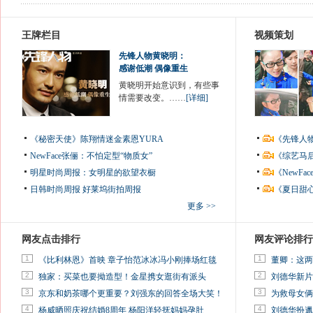
王牌栏目
视频策划
先锋人物黄晓明：
感谢低潮 偶像重生
黄晓明开始意识到，有些事
情需要改变。……
[详细]
《秘密天使》陈翔情迷金素恩YURA
《先锋人
NewFace张俪：不怕定型“物质女”
《综艺马
明星时尚周报：女明星的欲望衣橱
《NewF
日韩时尚周报
好莱坞街拍周报
《夏日甜
更多 >>
网友点击排行
网友评论排行
1
1
《比利林恩》首映 章子怡范冰冰冯小刚捧场红毯
董卿：这两
2
2
独家：买菜也要拗造型！金星携女逛街有派头
刘德华新片
3
3
京东和奶茶哪个更重要？刘强东的回答全场大笑！
为救母女俩
4
4
杨威晒照庆祝结婚8周年 杨阳洋轻抚妈妈孕肚
刘德华扮邋