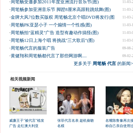
·
周笔畅受邀参加2011年度亚洲流行音乐节(图)
11-03-
·
周笔畅参加亚洲音乐节 脚蹬8厘米高跟鞋跳炫舞(图)
11-03-
·
金牌大风7位数买版权 周笔畅北京个唱DVD将发行(图
11-03-
·
周笔畅PK亚瑟小子 一个煽情一个性感(图)
11-03-
·
周笔畅拍"蓝精灵"广告 造型有趣动作搞怪(图)
11-03-
·
周笔畅12日上海个唱 将挑战"三大歌后"(图)
11-03-
·
周笔畅代言的服装广告
09-08-
·
黄健翔和周笔畅都代言了那些网游啊....
09-02-
更多关于
周笔畅 代言
的新闻>
相关视频新闻
威廉王子"被代言"植发
张菲代言名表 趁机偷吻
名嘴陈鲁豫再次
广告 走红澳大利亚
名模
称自己亲自使用