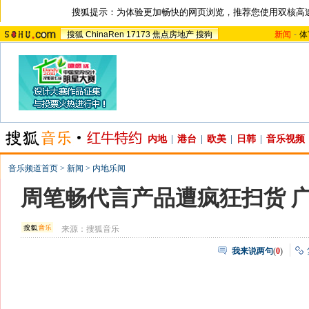
搜狐提示：为体验更加畅快的网页浏览，推荐您使用双核高
搜狐
ChinaRen
17173
焦点房地产
搜狗
新闻
-
体
内地
|
港台
|
欧美
|
日韩
|
音乐视频
音乐频道首页
>
新闻
>
内地乐闻
周笔畅代言产品遭疯狂扫货 
来源：
搜狐音乐
我来说两句
(
0
)